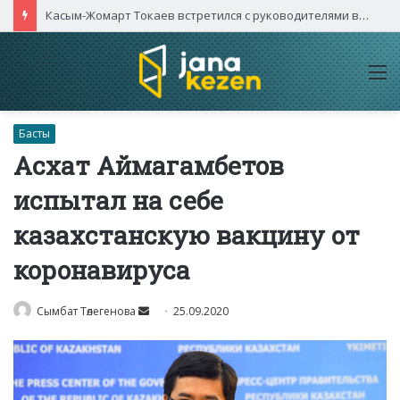
Касым-Жомарт Токаев встретился с руководителями высокотехнологичных компаний Китая
M
Басты
Асхат Аймагамбетов
испытал на себе
казахстанскую вакцину от
коронавируса
Send
Сымбат Төлегенова
25.09.2020
an
email