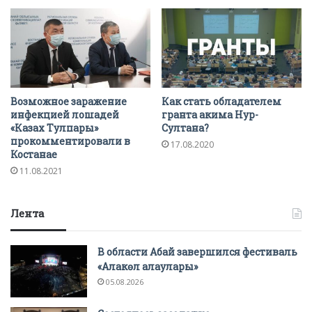
Возможное заражение
Как стать обладателем
инфекцией лошадей
гранта акима Нур-
«Казах Тулпары»
Султана?
прокомментировали в
17.08.2020
Костанае
11.08.2021
Лента
В области Абай завершился фестиваль
«Алакөл алаулары»
05.08.2026