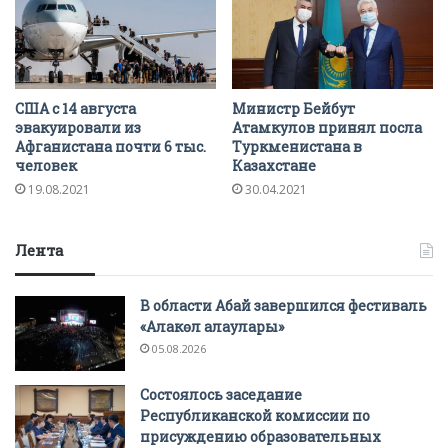
США с 14 августа
Министр Бейбут
эвакуировали из
Атамкулов принял посла
Афганистана почти 6 тыс.
Туркменистана в
человек
Казахстане
19.08.2021
30.04.2021
Лента
В области Абай завершился фестиваль
«Алакөл алаулары»
05.08.2026
Состоялось заседание
Республиканской комиссии по
присуждению образовательных