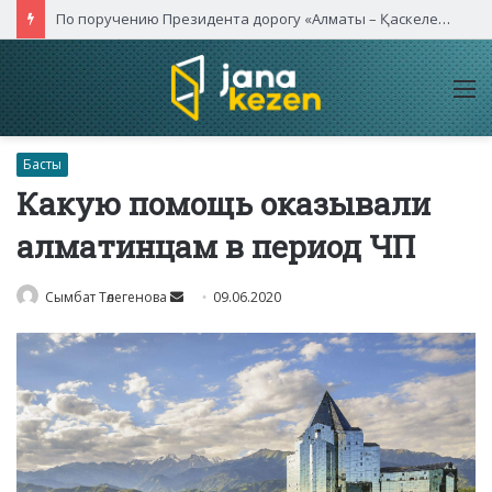
По поручению Президента дорогу «Алматы – Қаскелен» расширят до восьми полос
M
Басты
Какую помощь оказывали
алматинцам в период ЧП
Send
Сымбат Төлегенова
09.06.2020
an
email