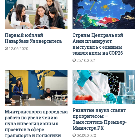
Первый юбилей
Страны Центральной
Назарбаев Университета
Азии планируют
выступить с единым
12.06.2020
заявлением на COP26
25.10.2021
Развитие науки станет
Минтранспорта проведена
приоритетом —
работа по увеличению
Заместитель Премьер-
пула инвестиционных
Министра РК
проектов в сфере
транспорта и логистики
03.09.2020