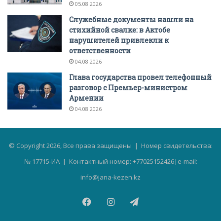
05.08.2026
Служебные документы нашли на
стихийной свалке: в Актобе
нарушителей привлекли к
ответственности
04.08.2026
Глава государства провел телефонный
разговор с Премьер-министром
Армении
04.08.2026
© Copyright 2026, Все права защищены | Номер свидетельства:
№ 17715-ИА | Контактный номер: +77025152426|e-mail:
info@jana-kezen.kz
Facebook
Instagram
Telegram