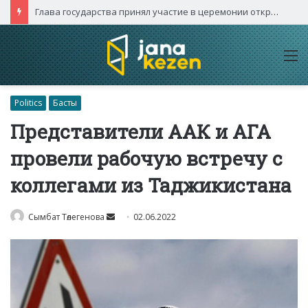
Глава государства принял участие в церемонии открытия международного турнира «Игры будущего – 2026»
M
Politics
Басты
Представители ААК и АГА
провели рабочую встречу с
коллегами из Таджикистана
Send
Сымбат Төлегенова
02.06.2022
an
email