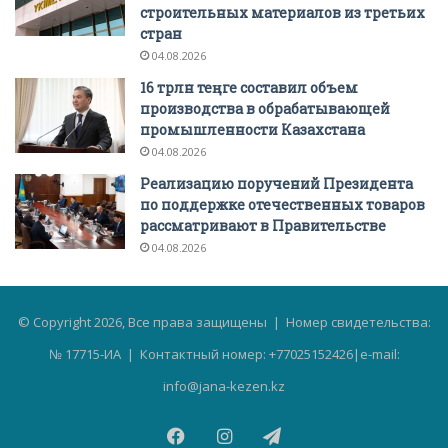
строительных материалов из третьих
стран
04.08.2026
16 трлн теңге составил объем
производства в обрабатывающей
промышленности Казахстана
04.08.2026
Реализацию поручений Президента
по поддержке отечественных товаров
рассматривают в Правительстве
04.08.2026
© Copyright 2026, Все права защищены | Номер свидетельства:
№ 17715-ИА | Контактный номер: +77025152426|e-mail:
info@jana-kezen.kz
Facebook
Instagram
Telegram