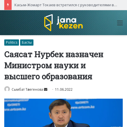
Касым-Жомарт Токаев встретился с руководителями высокотехнологичных компаний Китая
M
Politics
Басты
Саясат Нурбек назначен
Министром науки и
высшего образования
Send
Сымбат Төлегенова
11.06.2022
an
email