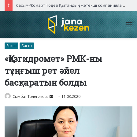
Қасым-Жомарт Тоқаев Қытайдың жетекші компаниялары басшыларымен кездесті
M
Social
Басты
«Қазгидромет» РМК-ны
тұңғыш рет әйел
басқаратын болды
Send
Сымбат Төлегенова
11.03.2020
an
email