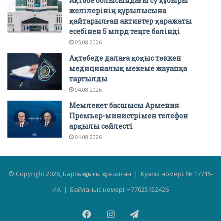
Ақтөбе облысындағы су құбыры
желілерінің құрылысына
қайтарылған активтер қаражаты
есебінен 5 млрд теңге бөлінді
05.08.2026
Ақтөбеде далаға қоқыс төккен
медициналық мекеме жауапқа
тартылды
04.08.2026
Мемлекет басшысы Армения
Премьер-министрімен телефон
арқылы сөйлесті
04.08.2026
© Copyright 2026, Барлық құқығы қорғалған | Куәлік номері: № 17715-
ИА | Байланыс номері: +77025152426
Facebook
Instagram
Telegram