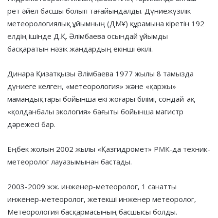
рет әйел басшы болып тағайындалды. Дүниежүзілік
метеорологиялық ұйымның (ДМҰ) құрамына кіретін 192
елдің ішінде Д.Қ. Әлімбаева осындай ұйымды
басқаратын нәзік жандардың екінші өкілі.
Динара Қизатқызы Әлімбаева 1977 жылы 8 тамызда
дүниеге келген, «метеорология» және «қаржы»
мамандықтары бойынша екі жоғары білімі, сондай-ақ
«қолданбалы экология» бағыты бойынша магистр
дәрежесі бар.
Еңбек жолын 2002 жылы «Қазгидромет» РМК-да техник-
метеоролог лауазымынан бастады.
2003-2009 жж. инженер-метеоролог, 1 санатты
инженер-метеоролог, жетекші инженер метеоролог,
Метеорология басқармасының басшысы болды.