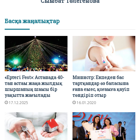
Сымбат Төлегенова
Басқа жаңалықтар
«Ертегі Fest»: Астанада 40-
Министр: Екпеден бас
тан астам жаңа жылдық
тартқандар өз баласына
шыршаның шамы бір
ғана емес, қоғамға қауіп
уақытта жағылады
төндіріп отыр
17.12.2025
16.01.2020