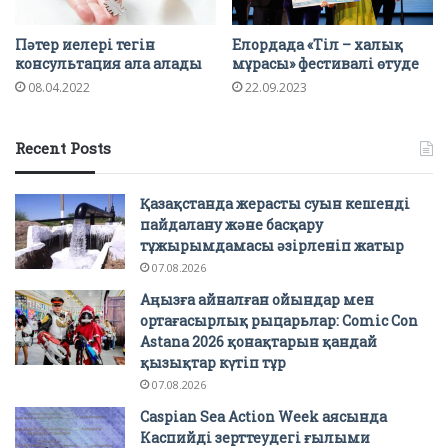
Пәтер иелері тегін
Елордада «Тіл – халық
консультация ала алады
мұрасы» фестивалі өтуде
08.04.2022
22.09.2023
Recent Posts
Қазақстанда жерасты суын кешенді
пайдалану және басқару
тұжырымдамасы әзірленіп жатыр
07.08.2026
Аңызға айналған ойындар мен
ортағасырлық рыцарьлар: Comic Con
Astana 2026 қонақтарын қандай
қызықтар күтіп тұр
07.08.2026
Caspian Sea Action Week аясында
Каспийді зерттеудегі ғылыми