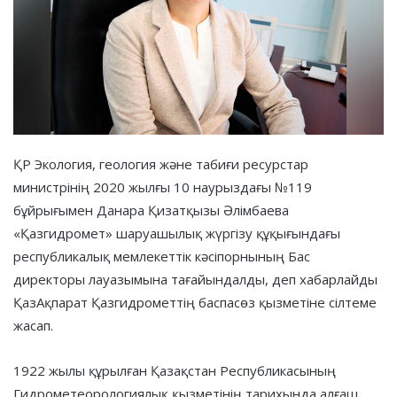
ҚР Экология, геология және табиғи ресурстар
министрінің 2020 жылғы 10 наурыздағы №119
бұйрығымен Данара Қизатқызы Әлімбаева
«Қазгидромет» шаруашылық жүргізу құқығындағы
республикалық мемлекеттік кәсіпорнының Бас
директоры лауазымына тағайындалды, деп хабарлайды
ҚазАқпарат Қазгидрометтің баспасөз қызметіне сілтеме
жасап.
1922 жылы құрылған Қазақстан Республикасының
Гидрометеорологиялық қызметінің тарихында алғаш