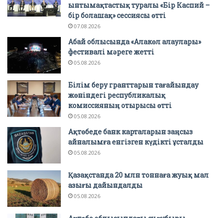
ынтымақтастық туралы «Бір Каспий –
бір болашақ» сессиясы өтті
07.08.2026
Абай облысында «Алакөл алаулары»
фестивалі мәреге жетті
05.08.2026
Білім беру гранттарын тағайындау
жөніндегі республикалық
комиссияның отырысы өтті
05.08.2026
Ақтөбеде банк карталарын заңсыз
айналымға енгізген күдікті ұсталды
05.08.2026
Қазақстанда 20 млн тоннаға жуық мал
азығы дайындалды
05.08.2026