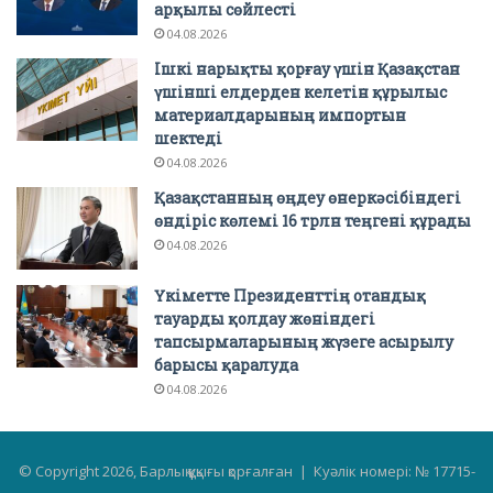
арқылы сөйлесті
04.08.2026
Ішкі нарықты қорғау үшін Қазақстан
үшінші елдерден келетін құрылыс
материалдарының импортын
шектеді
04.08.2026
Қазақстанның өңдеу өнеркәсібіндегі
өндіріс көлемі 16 трлн теңгені құрады
04.08.2026
Үкіметте Президенттің отандық
тауарды қолдау жөніндегі
тапсырмаларының жүзеге асырылу
барысы қаралуда
04.08.2026
© Copyright 2026, Барлық құқығы қорғалған | Куәлік номері: № 17715-