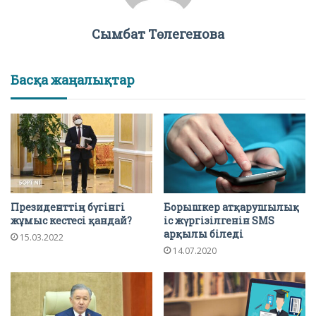
Сымбат Төлегенова
Басқа жаңалықтар
Президенттің бүгінгі
Борышкер атқарушылық
жұмыс кестесі қандай?
іс жүргізілгенін SMS
арқылы біледі
15.03.2022
14.07.2020