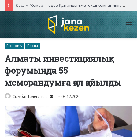
Қасым-Жомарт Тоқаев Қытайдың жетекші компаниялары басшыларымен кездесті
M
Economy
Басты
Алматы инвестициялық
форумында 55
меморандумға қол қойылды
Send
Сымбат Төлегенова
04.12.2020
an
email