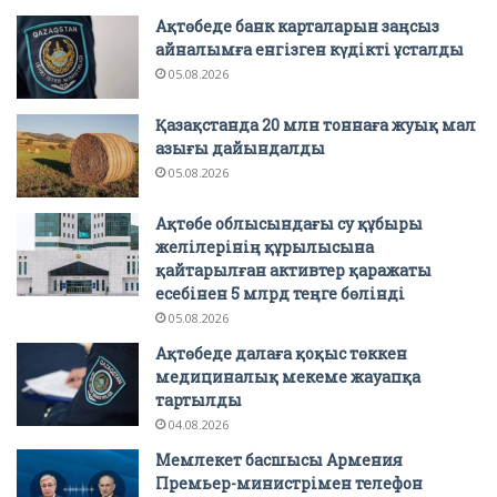
Ақтөбеде банк карталарын заңсыз
айналымға енгізген күдікті ұсталды
05.08.2026
Қазақстанда 20 млн тоннаға жуық мал
азығы дайындалды
05.08.2026
Ақтөбе облысындағы су құбыры
желілерінің құрылысына
қайтарылған активтер қаражаты
есебінен 5 млрд теңге бөлінді
05.08.2026
Ақтөбеде далаға қоқыс төккен
медициналық мекеме жауапқа
тартылды
04.08.2026
Мемлекет басшысы Армения
Премьер-министрімен телефон