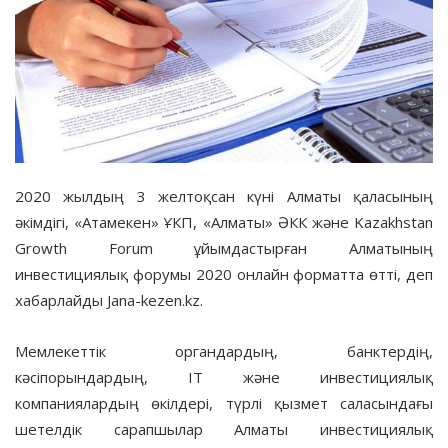
2020 жылдың 3 желтоқсан күні Алматы қаласының
әкімдігі, «Атамекен» ҰКП, «Алматы» ӘКК және Kazakhstan
Growth Forum ұйымдастырған Алматының
инвестициялық форумы 2020 онлайн форматта өтті, деп
хабарлайды Jana-kezen.kz.
Мемлекеттік органдардың, банктердің,
кәсіпорындардың, IT және инвестициялық
компаниялардың өкілдері, түрлі қызмет саласындағы
шетелдік сарапшылар Алматы инвестициялық