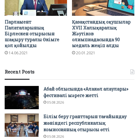
Парламент
Қазақстандық оқушылар
Палаталарының
XVII Халықаралық
Бірлескен отырысын
Жәутіков
шақыру туралы Өкімге
олимпиадасында 90
қол қойылды
медаль жеңіп алды
14.06.2021
20.01.2021
Recent Posts
Абай облысында «Алакөл алаулары»
фестивалі мәреге жетті
05.08.2026
Білім беру гранттарын тағайындау
жөніндегі республикалық
комиссияның отырысы өтті
05.08.2026