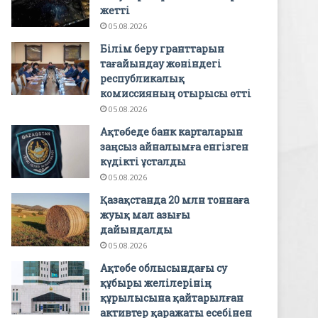
жетті
05.08.2026
Білім беру гранттарын
тағайындау жөніндегі
республикалық
комиссияның отырысы өтті
05.08.2026
Ақтөбеде банк карталарын
заңсыз айналымға енгізген
күдікті ұсталды
05.08.2026
Қазақстанда 20 млн тоннаға
жуық мал азығы
дайындалды
05.08.2026
Ақтөбе облысындағы су
құбыры желілерінің
құрылысына қайтарылған
активтер қаражаты есебінен