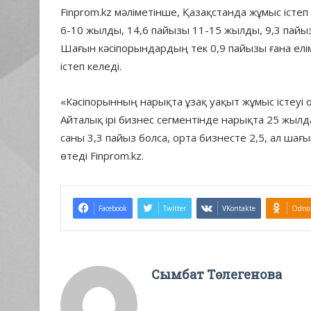
Finprom.kz мәліметінше, Қазақстанда жұмыс іст
6-10 жылды, 14,6 пайызы 11-15 жылды, 9,3 пайы
Шағын кәсіпорындардың тек 0,9 пайызы ғана елі
істеп келеді.
«Кәсіпорынның нарықта ұзақ уақыт жұмыс істеуі 
Айталық ірі бизнес сегментінде нарықта 25 жыл
саны 3,3 пайыз болса, орта бизнесте 2,5, ал шағ
өтеді Finprom.kz.
Facebook
Twitter
VKontakte
Odnok
Сымбат Төлегенова