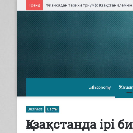
Физикадан тарихи триумф: Қазақстан әлемнің
Тренд
Economy
Busi
Business
Басты
Қазақстанда ірі 