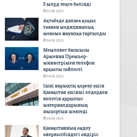
5 млрд теңге бөлінді
05.08.2026
Ақтөбеде далаға қоқыс
төккен медициналық
мекеме жауапқа тартылды
04.08.2026
Мемлекет басшысы
Армения Премьер-
министрімен телефон
арқылы сөйлесті
04.08.2026
Ішкі нарықты қорғау үшін
Қазақстан үшінші елдерден
келетін құрылыс
материалдарының
импортын шектеді
04.08.2026
Қазақстанның өңдеу
өнеркәсібіндегі өндіріс