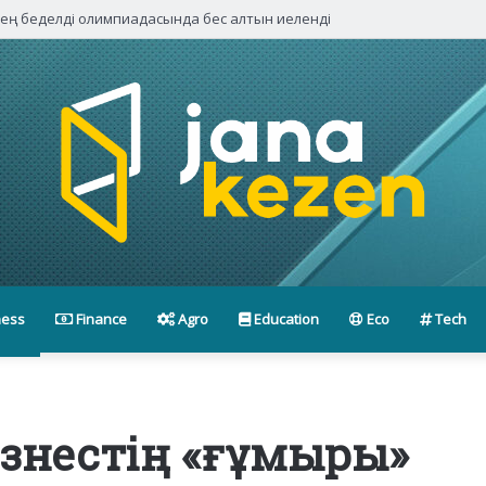
 ең беделді олимпиадасында бес алтын иеленді
ness
Finance
Agro
Education
Eco
Tech
бизнестің «ғұмыры»