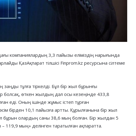
рдағы компаниялардың 3,3 пайызы еліміздің нарығында
арлайды ҚазАқпарат тілшісі Finprom.kz ресурсына сілтеме
заңды тұлға тіркелді. Бұл бір жыл бұрынғы
ар болсақ, өткен жылдың дәл осы кезеңінде 433,8
лған еді. Оның ішінде жұмыс істеп тұрған
сім бірден 10,1 пайызға артты. Құрылғанына бір жыл
ыл бұрын олардың саны 38,6 мың болған. Бір жылдан 5
 – 119,9 мың» делінген таратылған ақпаратта.