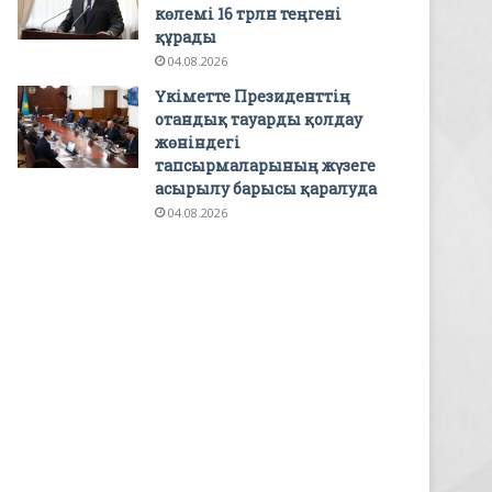
көлемі 16 трлн теңгені
құрады
04.08.2026
Үкіметте Президенттің
отандық тауарды қолдау
жөніндегі
тапсырмаларының жүзеге
асырылу барысы қаралуда
04.08.2026