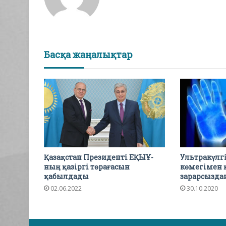
Басқа жаңалықтар
Қазақстан Президенті ЕҚЫҰ-
Ультракүлгі
ның қазіргі төрағасын
көмегімен 
қабылдады
зарарсызда
02.06.2022
30.10.2020