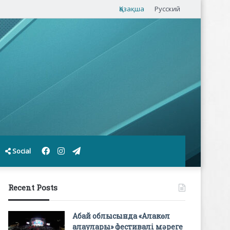
Қазақша
Русский
Facebook
Instagram
Telegram
Social
Recent Posts
Абай облысында «Алакөл
алаулары» фестивалі мәреге