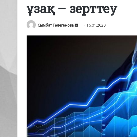
ұзақ – зерттеу
Send
Сымбат Төлегенова
16.01.2020
an
email