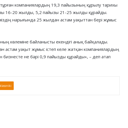
еп тұрған компаниялардың 19,3 пайызының құрылу тарихы
зы 16-20 жылды, 5,2 пайызы 21-25 жылды құрайды.
міздің нарығында 25 жылдан астам уақыттан бері жұмыс
оның көлеміне байланысты екендігі анық байқалады.
дан астам уақыт жұмыс істеп келе жатқан компаниялардың
ын бизнесте не бәрі 0,9 пайызды құрайды», – деп атап
lassniki