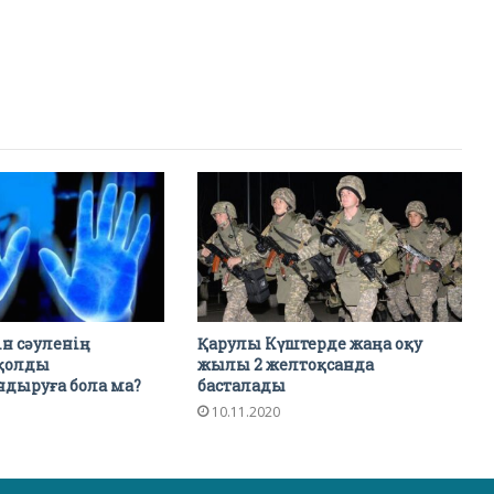
н сәуленің
Қарулы Күштерде жаңа оқу
қолды
жылы 2 желтоқсанда
ндыруға бола ма?
басталады
10.11.2020