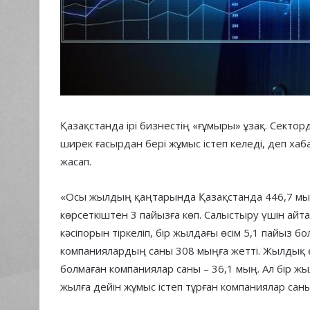
Қазақстанда ірі бизнестің «ғұмыры» ұзақ. Секто
ширек ғасырдан бері жұмыс істеп келеді, деп хаб
жасап.
«Осы жылдың қаңтарында Қазақстанда 446,7 мың 
көрсеткіштен 3 пайызға көп. Салыстыру үшін айт
кәсіпорын тіркеліп, бір жылдағы өсім 5,1 пайыз бо
компаниялардың саны 308 мыңға жетті. Жылдық ө
болмаған компаниялар саны – 36,1 мың. Ал бір ж
жылға дейін жұмыс істеп тұрған компаниялар саны