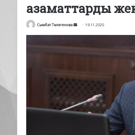
азаматтарды же
Send
Сымбат Төлегенова
19.11.2020
an
email