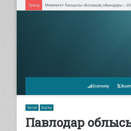
Қасым-Жомарт Тоқаев Қытайдың жетекші ком
Тренд
Economy
Busi
Social
Басты
Павлодар облысы