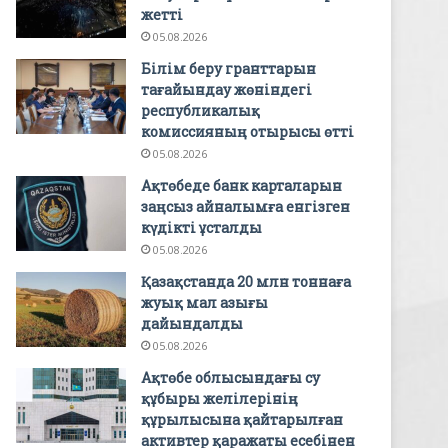
жетті
05.08.2026
Білім беру гранттарын
тағайындау жөніндегі
республикалық
комиссияның отырысы өтті
05.08.2026
Ақтөбеде банк карталарын
заңсыз айналымға енгізген
күдікті ұсталды
05.08.2026
Қазақстанда 20 млн тоннаға
жуық мал азығы
дайындалды
05.08.2026
Ақтөбе облысындағы су
құбыры желілерінің
құрылысына қайтарылған
активтер қаражаты есебінен