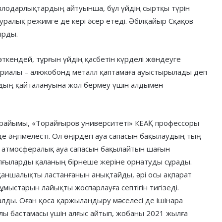
авлодарлықтардың айтуынша, бұл үйдің сыртқы түрін
уралық режимге де кері әсер етеді. Әбілқайыр Сқақов
ырды.
ткендей, тұрғын үйдің қасбетін күрделі жөндеуге
ериалы – алюкобонд металл қаптамаға ауыстырылады деп
йдың қайталануына жол бермеу үшін алдымен
райымы, «Торайғыров университеті» КЕАҚ профессоры
 әңгімелесті. Ол өңірдегі ауа сапасын бақылаудың тың
р атмосфералық ауа сапасын бақылайтын шағын
ылғыларды қаланың бірнеше жеріне орнатуды сұрады.
қаншалықты ластанғанын анықтайды, әрі осы ақпарат
мыстарын лайықты жоспарлауға септігін тигізеді.
алды. Оған қоса қаржыландыру мәселесі де ішінара
алы бастамасы үшін алғыс айтып, жобаны 2021 жылға