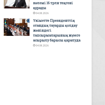
көлемі 16 трлн теңгені
құрады
04.08.2026
Үкіметте Президенттің
отандық тауарды қолдау
жөніндегі
тапсырмаларының жүзеге
асырылу барысы қаралуда
04.08.2026