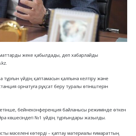
аматтарды жеке қабылдады, деп хабарлайды
.kz.
 тұрғын үйдің қаптамасын қалпына келтіру және
танция орнатуға рұқсат беру туралы өтініштерін
іметінше, бейнеконференция байланысы режимінде өткен
йра көшесіндегі №1 үйдің тұрғындары жазылды.
ысты мәселені көтерді – қаптау материалы ғимараттың