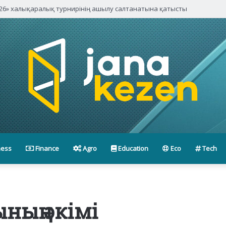
паниялары басшыларымен кездесті
ness
Finance
Agro
Education
Eco
Tech
ның әкімі