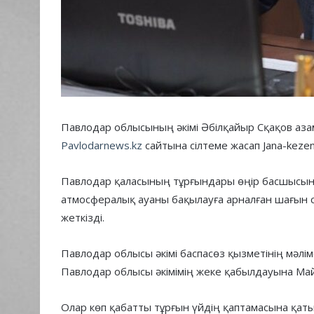
Павлодар облысының әкімі Әбілқайыр Сқақов аз
Рavlodarnews.kz
сайтына сілтеме жасап Jana-kezen
Павлодар қаласының тұрғындары өңір басшысына
атмосфералық ауаны бақылауға арналған шағын с
жеткізді.
Павлодар облысы әкімі баспасөз қызметінің мәл
Павлодар облысы әкімімің жеке қабылдауына Ма
Олар көп қабатты тұрғын үйдің қаптамасына қат