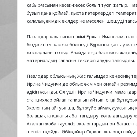
қабырғасынан кесек-кесек болып түсіп жатыр. П
бұзып қана қоймай, қыста пәтерлердегі температ
қалалық әкімдік өкілдеріне мәселені шешуді тапс
Павлодар қаласының әкімі Ержан Имансләм атап ө
бюджеттен қаржы бөлінеді. Бұрынғы қаптау мат
жоспарланып отыр. Алайда өңір басшысы жағда
материалдың сапасын тексеріп алуды тапсырды.
Павлодар облысының Жас ғалымдар кеңесінің тө
Ирина Чидунчи де облыс әкімімен онлайн режимде
әдісін ұсынды. Ол үшін Ирина Чидунчи маманда
станциялар ойлап тапқанын айтып, енді бұл құр
Экологтың айтуынша, бұл жүйе аймақ ауасының 
болашақта қаланы абаттандыру, көгалдандыру жұ
Аталған жоба тәуелсіз экологтардың оң бағасын 
шешіліп қойды. Әбілқайыр Сқақов экологқа пайд