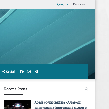
Қазақша
Русский
Facebook
Instagram
Telegram
Social
Recent Posts
Абай облысында «Алакөл
алаулары» фестивалі мәреге