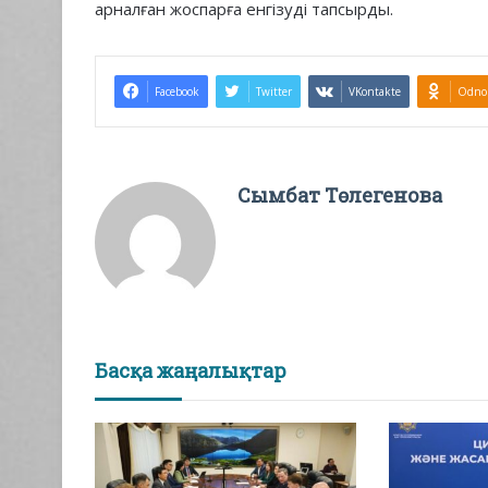
арналған жоспарға енгізуді тапсырды.
Facebook
Twitter
VKontakte
Odnok
Сымбат Төлегенова
Басқа жаңалықтар