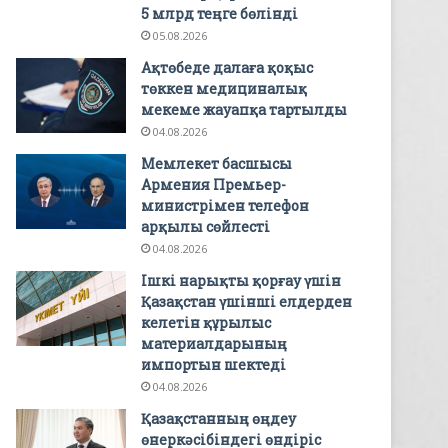
5 млрд теңге бөлінді
05.08.2026
Ақтөбеде далаға қоқыс
төккен медициналық
мекеме жауапқа тартылды
04.08.2026
Мемлекет басшысы
Армения Премьер-
министрімен телефон
арқылы сөйлесті
04.08.2026
Ішкі нарықты қорғау үшін
Қазақстан үшінші елдерден
келетін құрылыс
материалдарының
импортын шектеді
04.08.2026
Қазақстанның өңдеу
өнеркәсібіндегі өндіріс