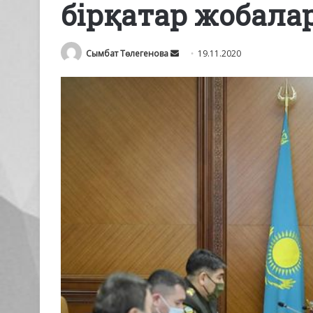
бірқатар жобала
Send
Сымбат Төлегенова
19.11.2020
an
email