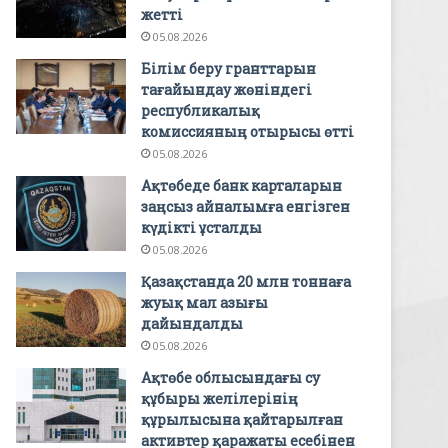
жетті
05.08.2026
Білім беру гранттарын
тағайындау жөніндегі
республикалық
комиссияның отырысы өтті
05.08.2026
Ақтөбеде банк карталарын
заңсыз айналымға енгізген
күдікті ұсталды
05.08.2026
Қазақстанда 20 млн тоннаға
жуық мал азығы
дайындалды
05.08.2026
Ақтөбе облысындағы су
құбыры желілерінің
құрылысына қайтарылған
активтер қаражаты есебінен