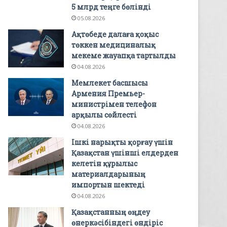
5 млрд теңге бөлінді
05.08.2026
Ақтөбеде далаға қоқыс
төккен медициналық
мекеме жауапқа тартылды
04.08.2026
Мемлекет басшысы
Армения Премьер-
министрімен телефон
арқылы сөйлесті
04.08.2026
Ішкі нарықты қорғау үшін
Қазақстан үшінші елдерден
келетін құрылыс
материалдарының
импортын шектеді
04.08.2026
Қазақстанның өңдеу
өнеркәсібіндегі өндіріс