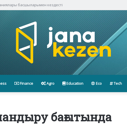
паниялары басшыларымен кездесті
ness
Finance
Agro
Education
Eco
Tech
андыру бағытында