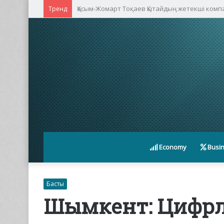
Қасым-Жомарт Тоқаев Қытайдың жетекші ком
Тренд
Economy
Busi
Басты
Шымкент: Цифрл