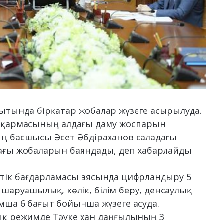
тында бірқатар жобалар жүзеге асырылуда.
асқармасының алдағы даму жоспарын
 басшысы Әсет Әбдіраханов саладағы
ағы жобаларын баяндады, деп хабарлайды
тік бағдарламасы аясында цифрландыру 5
 шаруашылық, көлік, білім беру, денсаулық
ымша 6 бағыт бойынша жүзеге асуда.
қ режимде Тәуке хан даңғылының 3