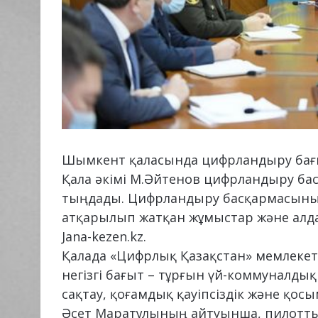
Шымкент қаласында цифрландыру бағы
Қала әкімі М.Әйтенов цифрландыру б
тыңдады. Цифрландыру басқармасының
атқарылып жатқан жұмыстар және алд
Jana-kezen.kz.
Қалада «Цифрлық Қазақстан» мемлекет
негізгі бағыт – тұрғын үй-коммуналдық
сақтау, қоғамдық қауіпсіздік және қос
Әсет Маратұлының айтуынша, пилотты