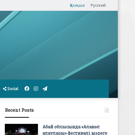
Қазақша
Русский
Facebook
Instagram
Telegram
Social
Recent Posts
Абай облысында «Алакөл
алаулары» фестивалі мәреге