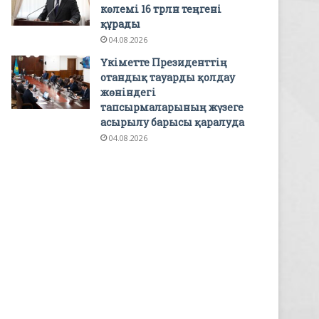
көлемі 16 трлн теңгені
құрады
04.08.2026
Үкіметте Президенттің
отандық тауарды қолдау
жөніндегі
тапсырмаларының жүзеге
асырылу барысы қаралуда
04.08.2026