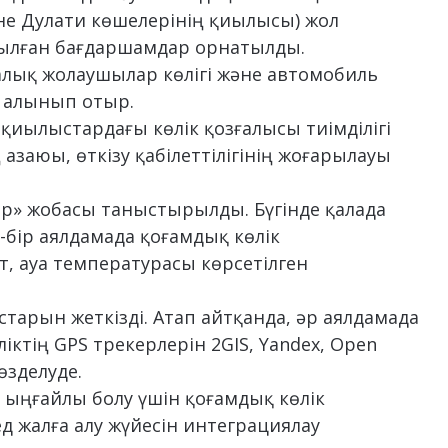
е Дулати көшелерінің қиылысы) жол
ылған бағдаршамдар орнатылды.
лалық жолаушылар көлігі және автомобиль
 алынып отыр.
иылыстардағы көлік қозғалысы тиімділігі
 азаюы, өткізу қабілеттілігінің жоғарылауы
р» жобасы таныстырылды. Бүгінде қалада
-бір аялдамада қоғамдық көлік
, ауа температурасы көрсетілген
арын жеткізді. Атап айтқанда, әр аялдамада
іктің GPS трекерлерін 2GIS, Yandex, Open
өзделуде.
а ыңғайлы болу үшін қоғамдық көлік
д жалға алу жүйесін интеграциялау