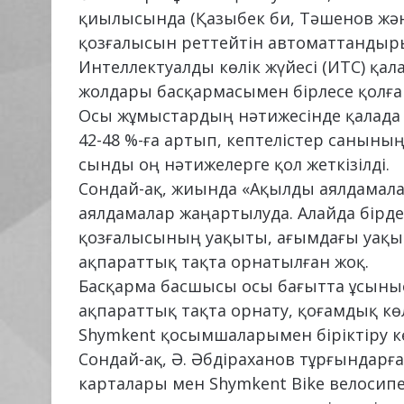
қиылысында (Қазыбек би, Тәшенов жән
қозғалысын реттейтін автоматтандыр
Интеллектуалды көлік жүйесі (ИТС) қа
жолдары басқармасымен бірлесе қолға
Осы жұмыстардың нәтижесінде қалада қ
42-48 %-ға артып, кептелістер санының
сынды оң нәтижелерге қол жеткізілді.
Сондай-ақ, жиында «Ақылды аялдамала
аялдамалар жаңартылуда. Алайда бірде
қозғалысының уақыты, ағымдағы уақыт
ақпараттық тақта орнатылған жоқ.
Басқарма басшысы осы бағытта ұсыныст
ақпараттық тақта орнату, қоғамдық көл
Shymkent қосымшаларымен біріктіру к
Сондай-ақ, Ә. Әбдіраханов тұрғындарғ
карталары мен Shymkent Bike велосипе