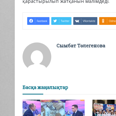
қарастырылып жатқанын мәлімдеді.
Facebook
Twitter
VKontakte
Odnok
Сымбат Төлегенова
Басқа жаңалықтар