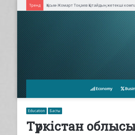
Қасым-Жомарт Тоқаев Қытайдың жетекші ком
Тренд
Economy
Busi
Education
Басты
Түркістан облыс