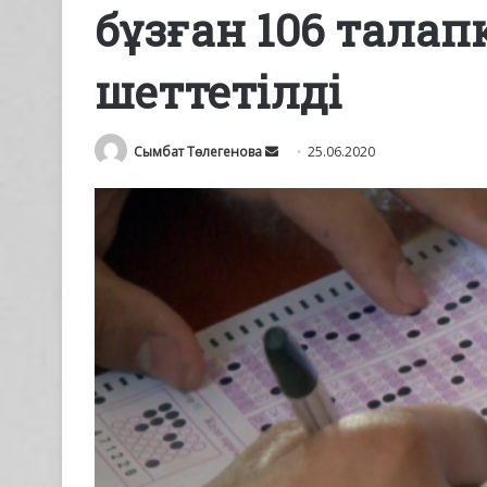
бұзған 106 талап
шеттетілді
Send
Сымбат Төлегенова
25.06.2020
an
email