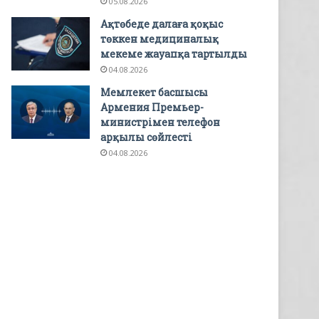
05.08.2026
Ақтөбеде далаға қоқыс
төккен медициналық
мекеме жауапқа тартылды
04.08.2026
Мемлекет басшысы
Армения Премьер-
министрімен телефон
арқылы сөйлесті
04.08.2026