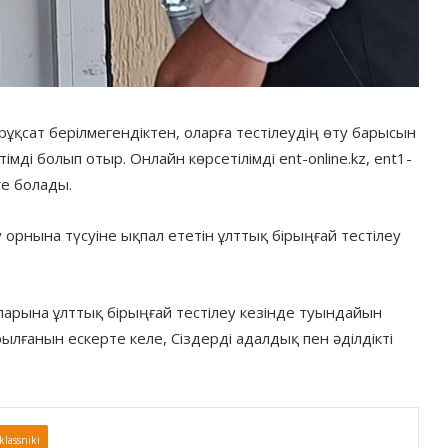
 рұқсат берілмегендіктен, оларға тестілеудің өту барысын
мді болып отыр. Онлайн көрсетілімді ent-online.kz, ent1-
ге болады.
у орнына түсуіне ықпал ететін ұлттық бірыңғай тестілеу
арына ұлттық бірыңғай тестілеу кезінде туындайын
ылғанын ескерте келе, Сіздерді адалдық пен әділдікті
lassniki