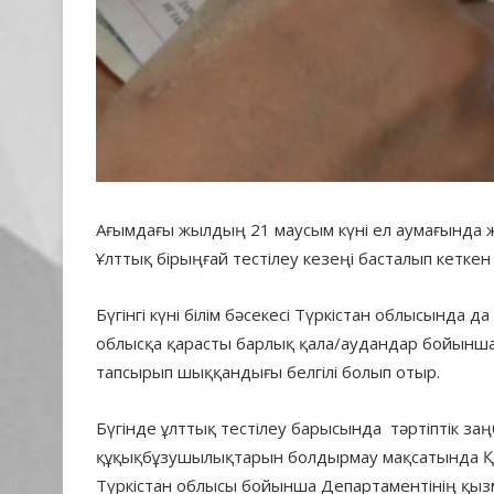
Ағымдағы жылдың 21 маусым күні ел аумағында жа
Ұлттық бірыңғай тестілеу кезеңі басталып кеткен
Бүгінгі күні білім бәсекесі Түркістан облысында д
облысқа қарасты барлық қала/аудандар бойынша ө
тапсырып шыққандығы белгілі болып отыр.
Бүгінде ұлттық тестілеу барысында тәртіптік з
құқықбұзушылықтарын болдырмау мақсатында ҚР 
Түркістан облысы бойынша Департаментінің қы