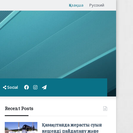
Қазақша
Русский
Facebook
Instagram
Telegram
Social
Recent Posts
Қазақстанда жерасты суын
кешенді пайдалану және