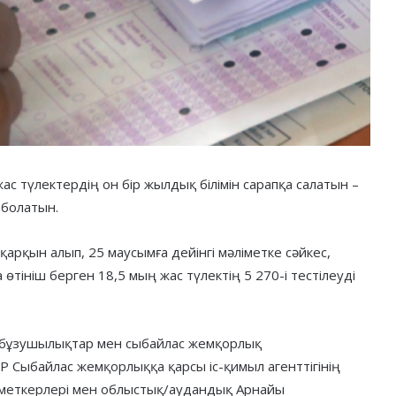
с түлектердің он бір жылдық білімін сарапқа салатын –
 болатын.
а қарқын алып, 25 маусымға дейінгі мәліметке сәйкес,
тініш берген 18,5 мың жас түлектің 5 270-і тестілеуді
аңбұзушылықтар мен сыбайлас жемқорлық
Сыбайлас жемқорлыққа қарсы іс-қимыл агенттігінің
зметкерлері мен облыстық/аудандық Арнайы