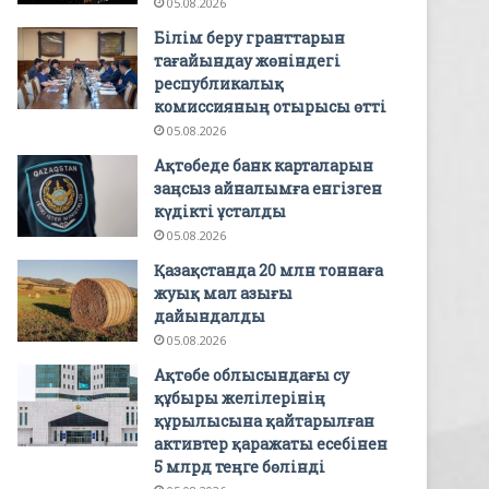
05.08.2026
Білім беру гранттарын
тағайындау жөніндегі
республикалық
комиссияның отырысы өтті
05.08.2026
Ақтөбеде банк карталарын
заңсыз айналымға енгізген
күдікті ұсталды
05.08.2026
Қазақстанда 20 млн тоннаға
жуық мал азығы
дайындалды
05.08.2026
Ақтөбе облысындағы су
құбыры желілерінің
құрылысына қайтарылған
активтер қаражаты есебінен
5 млрд теңге бөлінді