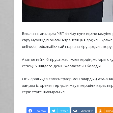
Биыл ата-аналарға ҰБТ өткізу пунктеріне келуіне
көру мүмкіндігі онлайн-трансляция арқылы қолжеті
online.kz, edu.mail.kz сайттарына кіру арқылы көру
Атап кетейік, бітіруші жас түлектердің жоғары оқ
кезеңі 5 шілдеге дейін жалғасатын болады.
Осы аралықта талапкерлер мен олардың ата-анал
заңсыз іс-әрекеттер үшін жауапкершілік қарастыр
серік етуге шақырамыз!
Facebook
Twitter
VKontakte
Odnok