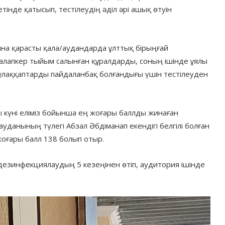
інде қатысып, тестілеудің әділ әрі ашық өтуін
сына қарасты қала/аудандарда ұлттық бірыңғай
талапкер тыйым салынған құралдарды, соның ішінде ұялы
ұлаққаптарды пайдаланбақ болғандығы үшін тестілеуден
қы күні еліміз бойынша ең жоғары баллды жинаған
уданының түлегі Абзал Әбдіманап екендігі белгілі болған
жоғары балл 138 болып отыр.
 дезинфекциялаудың 5 кезеңінен өтіп, аудитория ішінде