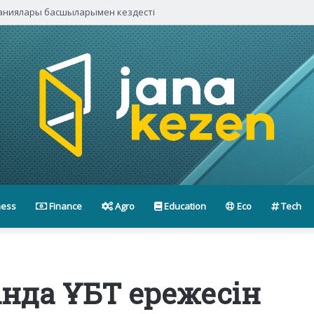
паниялары басшыларымен кездесті
ness
Finance
Agro
Education
Eco
Tech
ында ҰБТ ережесін