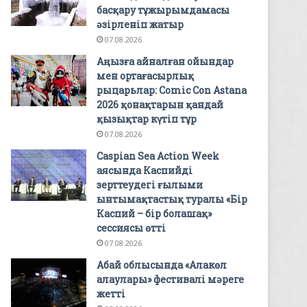
басқару тұжырымдамасы
әзірленіп жатыр
07.08.2026
Аңызға айналған ойындар
мен ортағасырлық
рыцарьлар: Comic Con Astana
2026 қонақтарын қандай
қызықтар күтіп тұр
07.08.2026
Caspian Sea Action Week
аясында Каспийді
зерттеудегі ғылыми
ынтымақтастық туралы «Бір
Каспий – бір болашақ»
сессиясы өтті
07.08.2026
Абай облысында «Алакөл
алаулары» фестивалі мәреге
жетті