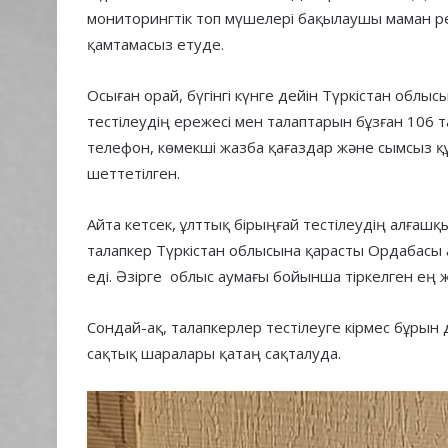
мониторингтік топ мүшелері бақылаушы маман рет
қамтамасыз етуде.
Осыған орай, бүгінгі күнге дейін Түркістан облы
тестілеудің ережесі мен талаптарын бұзған 106 
телефон, көмекші жазба қағаздар және сымсыз қ
шеттетілген.
Айта кетсек, ұлттық бірыңғай тестілеудің алғаш
талапкер Түркістан облысына қарасты Ордабасы а
еді. Әзірге облыс аумағы бойынша тіркелген ең 
Сондай-ақ, талапкерлер тестілеуге кірмес бұрын
сақтық шаралары қатаң сақталуда.