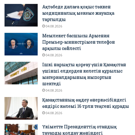
Ақтөбеде далаға қоқыс төккен
медициналық мекеме жауапқа
тартылды
04.08.2026
Мемлекет басшысы Армения
Премьер-министрімен телефон
арқылы сөйлесті
04.08.2026
Ішкі нарықты қорғау үшін Қазақстан
үшінші елдерден келетін құрылыс
материалдарының импортын
шектеді
04.08.2026
Қазақстанның өңдеу өнеркәсібіндегі
өндіріс көлемі 16 трлн теңгені құрады
04.08.2026
Үкіметте Президенттің отандық
тауарды қолдау жөніндегі