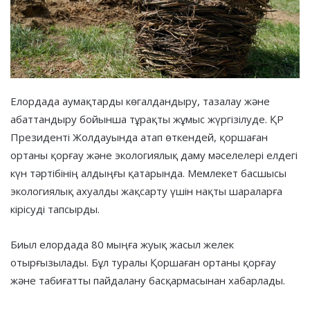
Елордада аумақтарды көгалдандыру, тазалау және
абаттандыру бойынша тұрақты жұмыс жүргізілуде. ҚР
Президенті Жолдауында атап өткендей, қоршаған
ортаны қорғау және экологиялық даму мәселелері елдегі
күн тәртібінің алдыңғы қатарында. Мемлекет басшысы
экологиялық ахуалды жақсарту үшін нақты шараларға
кірісуді тапсырды.
Биыл елордада 80 мыңға жуық жасыл желек
отырғызылады. Бұл туралы Қоршаған ортаны қорғау
және табиғатты пайдалану басқармасынан хабарлады.