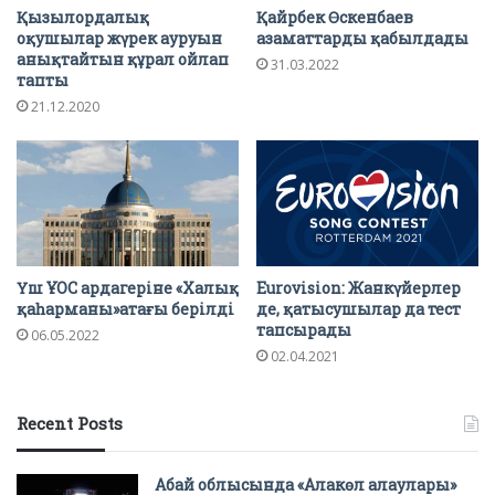
Қызылордалық
Қайрбек Өскенбаев
оқушылар жүрек ауруын
азаматтарды қабылдады
анықтайтын құрал ойлап
31.03.2022
тапты
21.12.2020
Үш ҰОС ардагеріне «Халық
Eurovision: Жанкүйерлер
қаһарманы»атағы берілді
де, қатысушылар да тест
тапсырады
06.05.2022
02.04.2021
Recent Posts
Абай облысында «Алакөл алаулары»