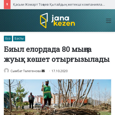
Қасым-Жомарт Тоқаев Қытайдың жетекші компаниялары басшыларымен кездесті
M
Eco
Басты
Биыл елордада 80 мыңға
жуық көшет отырғызылады
Send
Сымбат Төлегенова
17.10.2020
an
email