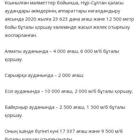
Ұсынылған мәліметтер бойынша, Нұр-Сұлтан қаласы
аудандары әкімдерінің аппараттары көгалдандыру
аясында 2020 жылға 23 623 дана ағаш және 12 500 метр
бойы бұталы қоршау көлемінде жасыл желек отырғызу
жоспарланған.
Алматы ауданында – 4 000 ағаш, 6 000 м/б бұталы
қоршау.
Сарыарқа ауданында – 2 000 ағаш;
Есіл ауданында – 10 000 ағаш, 2 000 м/б бұталы қоршау;
Байқоңыр ауданында – 2 500 ағаш, 1 500 м/б бұталы
қоршау.
Оның ішінде бүгінгі күні 17 337 ағаш және 9 500 м/б
бұталы қоршау отырғызылды.