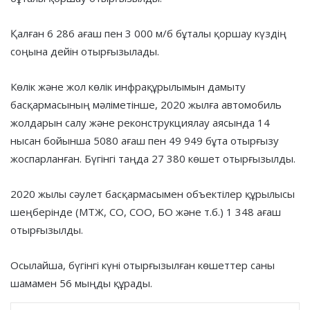
Қалған 6 286 ағаш пен 3 000 м/б бұталы қоршау күздің
соңына дейін отырғызылады.
Көлік және жол көлік инфрақұрылымын дамыту
басқармасының мәліметінше, 2020 жылға автомобиль
жолдарын салу және реконструкциялау аясында 14
нысан бойынша 5080 ағаш пен 49 949 бұта отырғызу
жоспарланған. Бүгінгі таңда 27 380 көшет отырғызылды.
2020 жылы сәулет басқармасымен объектілер құрылысы
шеңберінде (МТЖ, СО, СОО, БО және т.б.) 1 348 ағаш
отырғызылды.
Осылайша, бүгінгі күні отырғызылған көшеттер саны
шамамен 56 мыңды құрады.