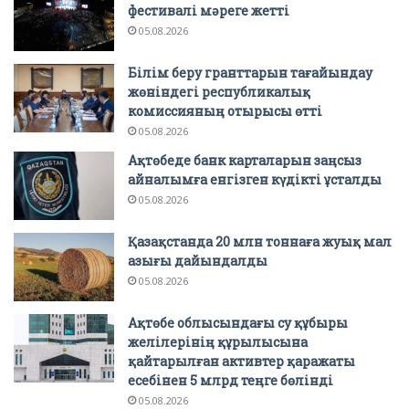
фестивалі мәреге жетті
05.08.2026
Білім беру гранттарын тағайындау
жөніндегі республикалық
комиссияның отырысы өтті
05.08.2026
Ақтөбеде банк карталарын заңсыз
айналымға енгізген күдікті ұсталды
05.08.2026
Қазақстанда 20 млн тоннаға жуық мал
азығы дайындалды
05.08.2026
Ақтөбе облысындағы су құбыры
желілерінің құрылысына
қайтарылған активтер қаражаты
есебінен 5 млрд теңге бөлінді
05.08.2026