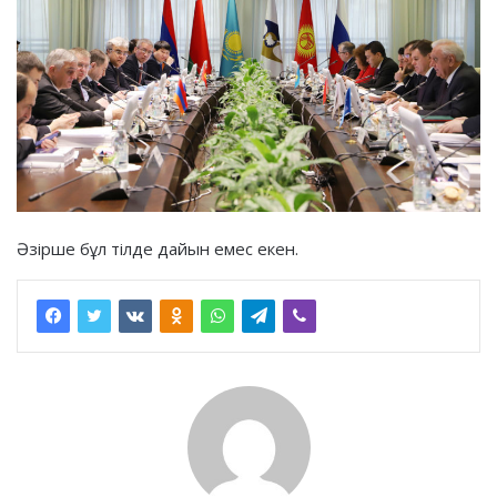
Әзірше бұл тілде дайын емес екен.