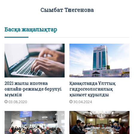
Сымбат Төлегенова
Басқа жаңалықтар
2021 жылы ипотека
Қазақстанда Ұлттық
онлайн-режимде берулуі
гидрогеологиялық
мүмкін
қызмет құрылды
03.08.2020
30.04.2024