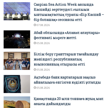
Caspian Sea Action Week аясында
Каспийді зерттеудегі ғылыми
ынтымақтастық туралы «Бір Каспий –
бір болашақ» сессиясы өтті
07.08.2026
Абай облысында «Алакөл алаулары»
фестивалі мәреге жетті
05.08.2026
Білім беру гранттарын тағайындау
жөніндегі республикалық
комиссияның отырысы өтті
05.08.2026
Ақтөбеде банк карталарын заңсыз
айналымға енгізген күдікті ұсталды
05.08.2026
Қазақстанда 20 млн тоннаға жуық мал
азығы дайындалды