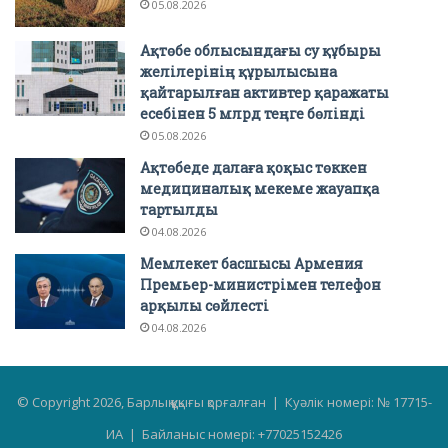
05.08.2026
Ақтөбе облысындағы су құбыры
желілерінің құрылысына
қайтарылған активтер қаражаты
есебінен 5 млрд теңге бөлінді
05.08.2026
Ақтөбеде далаға қоқыс төккен
медициналық мекеме жауапқа
тартылды
04.08.2026
Мемлекет басшысы Армения
Премьер-министрімен телефон
арқылы сөйлесті
04.08.2026
© Copyright 2026, Барлық құқығы қорғалған | Куәлік номері: № 17715-
ИА | Байланыс номері: +77025152426