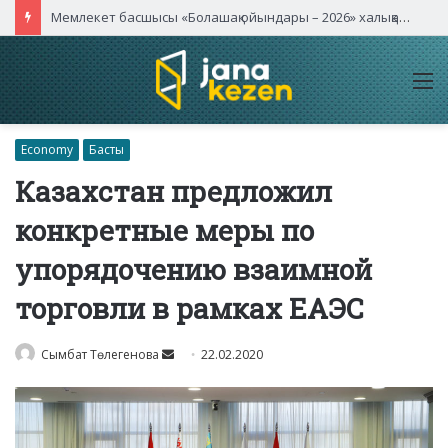
Мемлекет басшысы «Болашақ ойындары – 2026» халықаралық турнирінің ашылу салтанатына қатысты
M
Economy
Басты
Казахстан предложил
конкретные меры по
упорядочению взаимной
торговли в рамках ЕАЭС
Send
Сымбат Төлегенова
22.02.2020
an
email