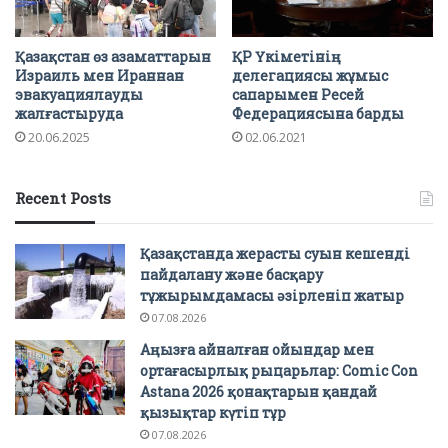
Қазақстан өз азаматтарын
ҚР Үкіметінің
Израиль мен Ираннан
делегациясы жұмыс
эвакуациялауды
сапарымен Ресей
жалғастыруда
Федерациясына барды
20.06.2025
02.06.2021
Recent Posts
Қазақстанда жерасты суын кешенді
пайдалану және басқару
тұжырымдамасы әзірленіп жатыр
07.08.2026
Аңызға айналған ойындар мен
ортағасырлық рыцарьлар: Comic Con
Astana 2026 қонақтарын қандай
қызықтар күтіп тұр
07.08.2026