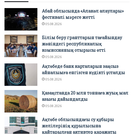
Абай облысында «Алакөл алаулары»
фестивалі мәреге жетті
05.08.2026
Білім беру гранттарын тағайындау
жөніндегі республикалық
комиссияның отырысы өтті
05.08.2026
Ақтөбеде банк карталарын заңсыз
айналымға енгізген күдікті ұсталды
05.08.2026
Қазақстанда 20 млн тоннаға жуық мал
азығы дайындалды
05.08.2026
Ақтөбе облысындағы су құбыры
желілерінің құрылысына
қайтарылған активтер қаражаты