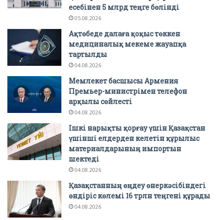
есебінен 5 млрд теңге бөлінді
05.08.2026
Ақтөбеде далаға қоқыс төккен
медициналық мекеме жауапқа
тартылды
04.08.2026
Мемлекет басшысы Армения
Премьер-министрімен телефон
арқылы сөйлесті
04.08.2026
Ішкі нарықты қорғау үшін Қазақстан
үшінші елдерден келетін құрылыс
материалдарының импортын
шектеді
04.08.2026
Қазақстанның өңдеу өнеркәсібіндегі
өндіріс көлемі 16 трлн теңгені құрады
04.08.2026