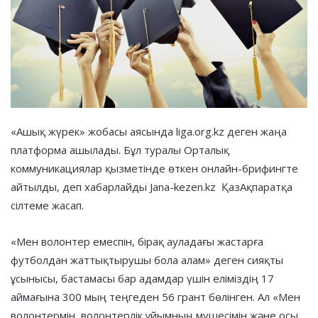
«Ашық жүрек» жобасы аясында liga.org.kz деген жаңа
платформа ашылады. Бұл туралы Орталық
коммуникациялар қызметінде өткен онлайн-брифингте
айтылды, деп хабарлайды Jana-kezen.kz ҚазАқпаратқа
сілтеме жасап.
«Мен волонтер емеспін, бірақ ауладағы жастарға
футболдан жаттықтырушы бола алам» деген сияқты
ұсынысы, бастамасы бар адамдар үшін еліміздің 17
аймағына 300 мың теңгеден 56 грант бөлінген. Ал «Мен
волонтермін, волонтерлік ұйымның мүшесімін және осы