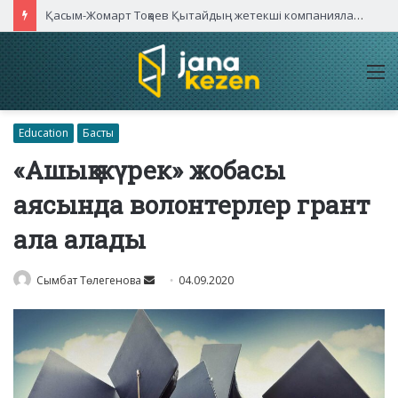
Қасым-Жомарт Тоқаев Қытайдың жетекші компаниялары басшыларымен кездесті
M
Education
Басты
«Ашық жүрек» жобасы
аясында волонтерлер грант
ала алады
Send
Сымбат Төлегенова
04.09.2020
an
email