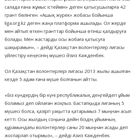
салада ғана жұмыс істеймін» деген қатысушыларға 42
грант бөлінген. «Ашық жүрек» жобасы бойынша
liga.org.kz деген жаңа платформа ашылады. Ол жерде
мен айтып өткен гранттар бойынша өтініш қалдыруға
болады. Мен жастарды осы жобаға қатысуға
шақырамын», – дейді Қазақстан волонтерлер лигасы
үйлестіру кеңесінің мүшесі Әзиз Кажденбек.
Ол Қазақстан волонтерлері лигасы 2013 жылы ашылған
кезде 5 адам ғана мүше болғанын айтты.
«Біз күндердің бір күні республикалық деңгейдегі ұйым
боламыз деп ойлаған жоқпыз. Бастапқыда лиганың 5
мүшесі болса, қазіргі уақытта қатарымыз 7 мыңнан асып
кетті. Осы жылдың соңына дейін біздің ұйымның
құрамындағы волонтерлер саны 20 мыңнан асады деп
жоспарлап отырмыз», – дейді Азиз Кажденбек.