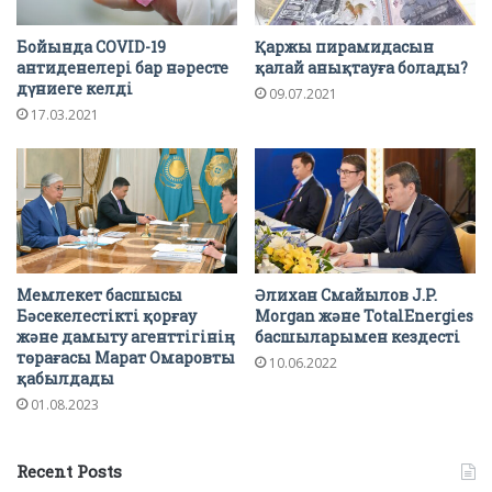
Бойында COVID-19
Қаржы пирамидасын
антиденелері бар нәресте
қалай анықтауға болады?
дүниеге келді
09.07.2021
17.03.2021
Мемлекет басшысы
Әлихан Смайылов J.P.
Бәсекелестікті қорғау
Morgan және TotalEnergies
және дамыту агенттігінің
басшыларымен кездесті
төрағасы Марат Омаровты
10.06.2022
қабылдады
01.08.2023
Recent Posts