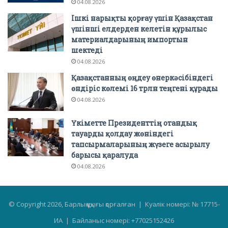
04.08.2026
Ішкі нарықты қорғау үшін Қазақстан
үшінші елдерден келетін құрылыс
материалдарының импортын
шектеді
04.08.2026
Қазақстанның өңдеу өнеркәсібіндегі
өндіріс көлемі 16 трлн теңгені құрады
04.08.2026
Үкіметте Президенттің отандық
тауарды қолдау жөніндегі
тапсырмаларының жүзеге асырылу
барысы қаралуда
04.08.2026
© Copyright 2026, Барлық құқығы қорғалған | Куәлік номері: № 17715-
ИА | Байланыс номері: +77025152426