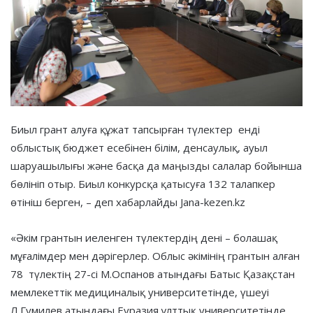
Биыл грант алуға құжат тапсырған түлектер енді
облыстық бюджет есебінен білім, денсаулық, ауыл
шаруашылығы және басқа да маңызды салалар бойынша
бөлініп отыр. Биыл конкурсқа қатысуға 132 талапкер
өтініш берген, – деп хабарлайды Jana-kezen.kz
«Әкім грантын иеленген түлектердің дені – болашақ
мұғалімдер мен дәрігерлер. Облыс әкімінің грантын алған
78 түлектің 27-сі М.Оспанов атындағы Батыс Қазақстан
мемлекеттік медициналық университетінде, үшеуі
Л.Гумилев атындағы Еуразия ұлттық университетінде