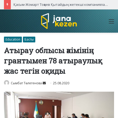
Қасым-Жомарт Тоқаев Қытайдың жетекші компаниялары басшыларымен кездесті
M
Education
Басты
Атырау облысы әкімінің
грантымен 78 атыраулық
жас тегін оқиды
Send
Сымбат Төлегенова
25.08.2020
an
email