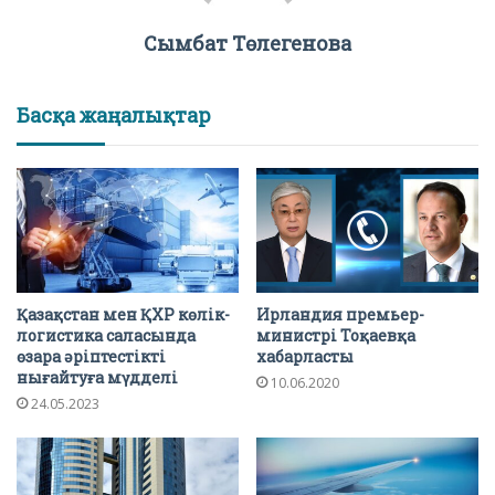
Сымбат Төлегенова
Басқа жаңалықтар
Қазақстан мен ҚХР көлік-
Ирландия премьер-
логистика саласында
министрі Тоқаевқа
өзара әріптестікті
хабарласты
нығайтуға мүдделі
10.06.2020
24.05.2023