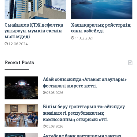
Смайылов ҚТЖ дефолтқа
Халықаралық рейстердің
ұшырауы мүмкін екенін
саны көбейеді
мәлімдеді
11.02.2021
12.06.2024
Recent Posts
Абай облысында «Алакөл алаулары»
фестивалі мәреге жетті
05.08.2026
Білім беру гранттарын тағайындау
жөніндегі республикалық
комиссияның отырысы өтті
05.08.2026
Ақтөбеде банк карталарын заңсыз