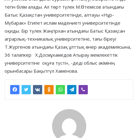
тегін білім алады. Ал төрт түлек М.Өтемісов атындағы
Батыс Қазақстан университетінде, алтауы «Нұр-
Мүбарак» Египет ислам мәдениеті университетінде
оқиды. Бір түлек Жәңгірхан атындағы Батыс Қазақсан
аграрлық-техникалық университетіне, тағы біреуі
Т.Жүргенов атындағы Қазақ ұлттық өнер академиясына,
36 талапкер Х.Досмұхамедов Атырау мемлекеттік
университетіне оқуға түсті», -деді облыс әкімінің
орынбасары Бақытгүл Хаменова.