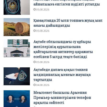
айналымға енгізген күдікті ұсталды
05.08.2026
Қазақстанда 20 млн тоннаға жуық мал
азығы дайындалды
05.08.2026
Ақтөбе облысындағы су құбыры
желілерінің құрылысына
қайтарылған активтер қаражаты
есебінен 5 млрд теңге бөлінді
05.08.2026
Ақтөбеде далаға қоқыс төккен
медициналық мекеме жауапқа
тартылды
04.08.2026
Мемлекет басшысы Армения
Премьер-министрімен телефон
арқылы сөйлесті