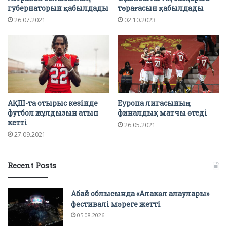
губернаторын қабылдады
төрағасын қабылдады
26.07.2021
02.10.2023
АҚШ-та отырыс кезінде
Еуропа лигасының
футбол жұлдызын атып
финалдық матчы өтеді
кетті
26.05.2021
27.09.2021
Recent Posts
Абай облысында «Алакөл алаулары»
фестивалі мәреге жетті
05.08.2026