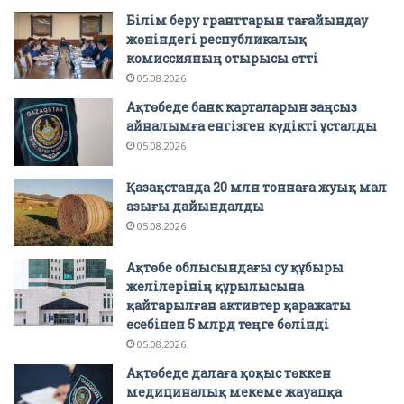
Білім беру гранттарын тағайындау
жөніндегі республикалық
комиссияның отырысы өтті
05.08.2026
Ақтөбеде банк карталарын заңсыз
айналымға енгізген күдікті ұсталды
05.08.2026
Қазақстанда 20 млн тоннаға жуық мал
азығы дайындалды
05.08.2026
Ақтөбе облысындағы су құбыры
желілерінің құрылысына
қайтарылған активтер қаражаты
есебінен 5 млрд теңге бөлінді
05.08.2026
Ақтөбеде далаға қоқыс төккен
медициналық мекеме жауапқа