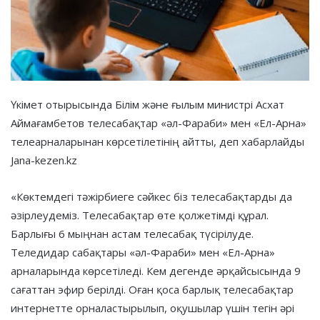
Үкімет отырысында Білім және ғылым министрі Асхат
Аймағамбетов телесабақтар «әл-Фараби» мен «Ел-Арна»
телеарналарынан көрсетілетінің айтты, деп хабарлайды
Jana-kezen.kz
«Көктемдегі тәжірбиеге сәйкес біз телесабақтарды да
әзірлеудеміз. Телесабақтар өте қолжетімді құрал.
Барлығы 6 мыңнан астам телесабақ түсірілуде.
Теледидар сабақтары «әл-Фараби» мен «Ел-Арна»
арналарында көрсетіледі. Кем дегенде әрқайсысында 9
сағаттан эфир берілді. Оған қоса барлық телесабақтар
интернетте орналастырылып, оқушылар үшін тегін әрі