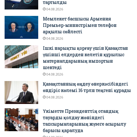
тартылды
04.08.2026
Мемлекет басшысы Армения
Премьер-министрімен телефон
арқылы сөйлесті
04.08.2026
Ішкі нарықты қорғау үшін Қазақстан
үшінші елдерден келетін құрылыс
материалдарының импортын
шектеді
04.08.2026
Қазақстанның өңдеу өнеркәсібіндегі
өндіріс көлемі 16 трлн теңгені құрады
04.08.2026
Үкіметте Президенттің отандық
тауарды қолдау жөніндегі
тапсырмаларының жүзеге асырылу
барысы қаралуда