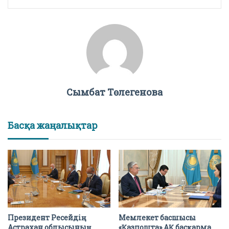
Сымбат Төлегенова
Басқа жаңалықтар
Президент Ресейдің
Мемлекет басшысы
Астрахан облысының
«Қазпошта» АҚ басқарма