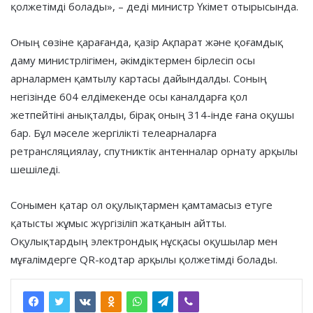
қолжетімді болады», – деді министр Үкімет отырысында.
Оның сөзіне қарағанда, қазір Ақпарат және қоғамдық
даму министрлігімен, әкімдіктермен бірлесіп осы
арналармен қамтылу картасы дайындалды. Соның
негізінде 604 елдімекенде осы каналдарға қол
жетпейтіні анықталды, бірақ оның 314-інде ғана оқушы
бар. Бұл мәселе жергілікті телеарналарға
ретрансляциялау, спутниктік антенналар орнату арқылы
шешіледі.
Сонымен қатар ол оқулықтармен қамтамасыз етуге
қатысты жұмыс жүргізіліп жатқанын айтты.
Оқулықтардың электрондық нұсқасы оқушылар мен
мұғалімдерге QR-кодтар арқылы қолжетімді болады.