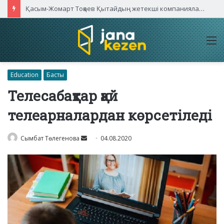
Қасым-Жомарт Тоқаев Қытайдың жетекші компаниялары басшыларымен кездесті
M
Education
Басты
Телесабақтар қай
телеарналардан көрсетіледі
Send
Сымбат Төлегенова
04.08.2020
an
email