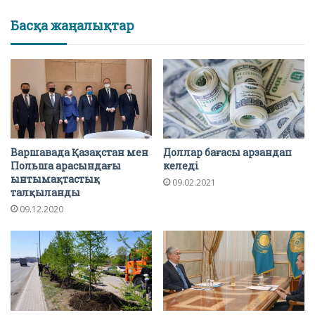
Басқа жаңалықтар
Варшавада Қазақстан мен
Доллар бағасы арзандап
Польша арасындағы
келеді
ынтымақтастық
09.02.2021
талқыланды
09.12.2020