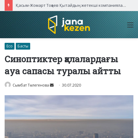
Қасым-Жомарт Тоқаев Қытайдың жетекші компаниялары басшыларымен кездесті
M
Eco
Басты
Синоптиктер қалалардағы
ауа сапасы туралы айтты
Send
Сымбат Төлегенова
30.07.2020
an
email