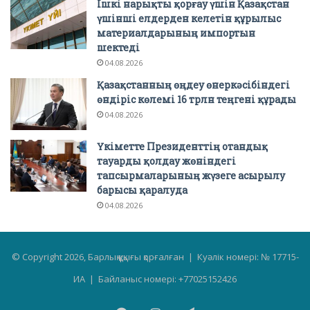
Ішкі нарықты қорғау үшін Қазақстан
үшінші елдерден келетін құрылыс
материалдарының импортын
шектеді
04.08.2026
Қазақстанның өңдеу өнеркәсібіндегі
өндіріс көлемі 16 трлн теңгені құрады
04.08.2026
Үкіметте Президенттің отандық
тауарды қолдау жөніндегі
тапсырмаларының жүзеге асырылу
барысы қаралуда
04.08.2026
© Copyright 2026, Барлық құқығы қорғалған | Куәлік номері: № 17715-
ИА | Байланыс номері: +77025152426