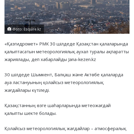
Фото: Esquire.kz
«Қазгидромет» РМК 30 шілдеде Қазақстан қалаларында
қалыптасатын метеорологиялық аухал туралы ақпаратты
жариялады, деп хабарлайды Jana-kezen.kz
30 шілдеде Шымкент, Балқаш және Актөбе қалаларда
ауа ластануының қолайсыз метеорологиялық
жағдайлары күтіледі.
Қазақстанның өзге шаһарларында метеожағдай
қалыпты шекте болады.
Қолайсыз метеорологиялық жағдайлар – атмосфералық