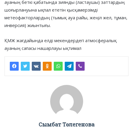
ауаның беткі қабатында зиянды (ластаушы) заттардың
шоғырлануына ықпал ететін қысқамерзімді
метеофакторлардың (тымық ауа райы, жеңіл жел, тұман,
инверсия) жиынтығы.
ҚМЖ жағдайында елді мекендердегі атмосфералық
ауаның сапасы нашарлауы ықтимал
Сымбат Төлегенова