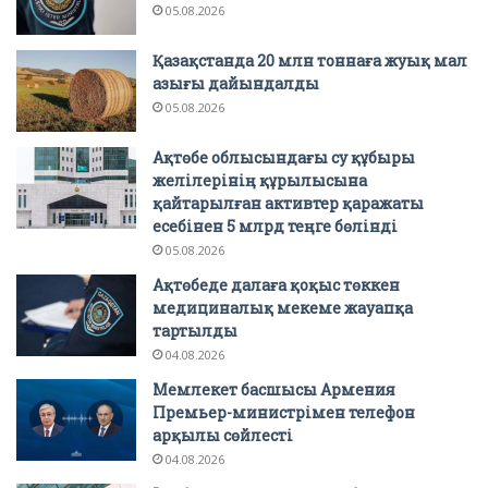
05.08.2026
Қазақстанда 20 млн тоннаға жуық мал
азығы дайындалды
05.08.2026
Ақтөбе облысындағы су құбыры
желілерінің құрылысына
қайтарылған активтер қаражаты
есебінен 5 млрд теңге бөлінді
05.08.2026
Ақтөбеде далаға қоқыс төккен
медициналық мекеме жауапқа
тартылды
04.08.2026
Мемлекет басшысы Армения
Премьер-министрімен телефон
арқылы сөйлесті
04.08.2026