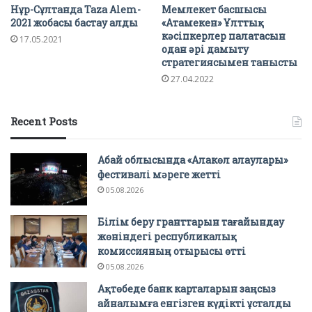
Нұр-Сұлтанда Taza Alem-
Мемлекет басшысы
2021 жобасы бастау алды
«Атамекен» Ұлттық
кәсіпкерлер палатасын
17.05.2021
одан әрі дамыту
стратегиясымен танысты
27.04.2022
Recent Posts
Абай облысында «Алакөл алаулары»
фестивалі мәреге жетті
05.08.2026
Білім беру гранттарын тағайындау
жөніндегі республикалық
комиссияның отырысы өтті
05.08.2026
Ақтөбеде банк карталарын заңсыз
айналымға енгізген күдікті ұсталды