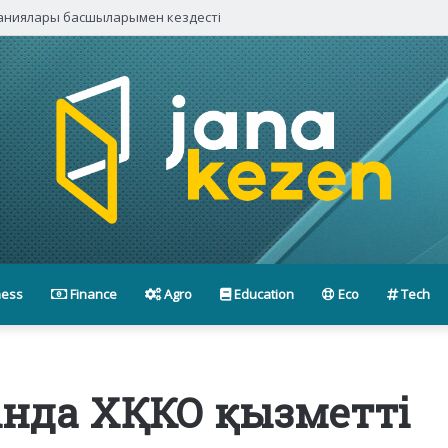
паниялары басшыларымен кездесті
ness
Finance
Agro
Education
Eco
Tech
ында ХҚКО қызметті