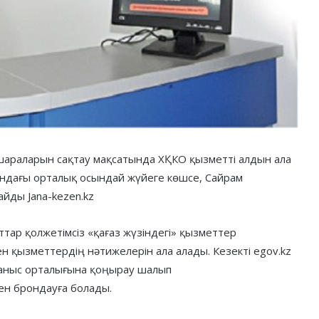
шараларын сақтау мақсатында ХҚКО қызметті алдын ала
андағы орталық осындай жүйеге көшсе, Сайрам
айды Jana-kezen.kz
тар қолжетімсіз «қағаз жүзіндегі» қызметтер
 қызметтердің нәтижелерін ала алады. Кезекті egov.kz
ланыс орталығына қоңырау шалып
ен брондауға болады.