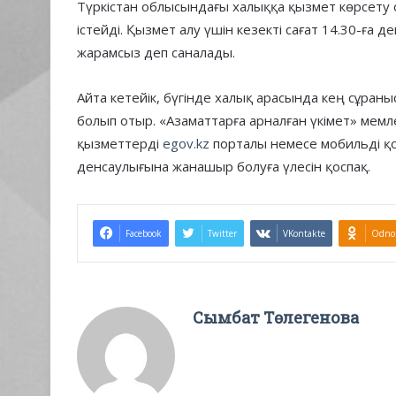
Түркістан облысындағы халыққа қызмет көрсету 
істейді. Қызмет алу үшін кезекті сағат 14.30-ға 
жарамсыз деп саналады.
Айта кетейік, бүгінде халық арасында кең сұран
болып отыр. «Азаматтарға арналған үкімет» мем
қызметтерді
еgov.kz
порталы немесе мобильді қ
денсаулығына жанашыр болуға үлесін қоспақ.
Facebook
Twitter
VKontakte
Odnok
Сымбат Төлегенова