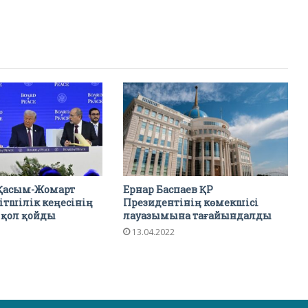
Қасым-Жомарт
Ернар Баспаев ҚР
ітшілік кеңесінің
Президентінің көмекшісі
қол қойды
лауазымына тағайындалды
13.04.2022