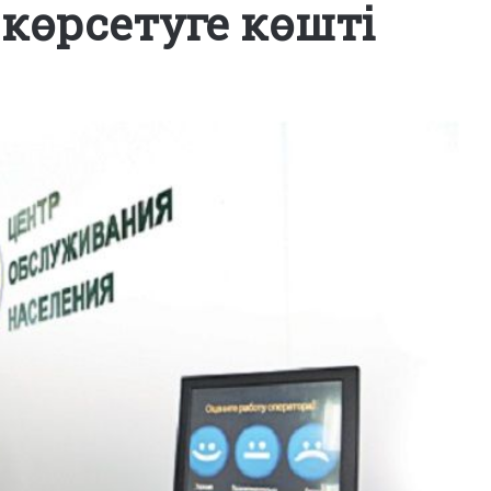
көрсетуге көшті