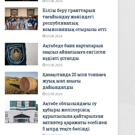
05.08.2026
Білім беру гранттарын
тағайындау жөніндегі
республикалық
комиссияның отырысы өтті
05.08.2026
Ақтөбеде банк карталарын
заңсыз айналымға енгізген
күдікті ұсталды
05.08.2026
Қазақстанда 20 млн тоннаға
жуық мал азығы
дайындалды
05.08.2026
Ақтөбе облысындағы су
құбыры желілерінің
құрылысына қайтарылған
активтер қаражаты есебінен
5 млрд теңге бөлінді