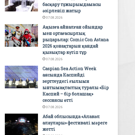
басқару тұжырымдамасы
әзірленіп жатыр
07.08.2026
Аңызға айналған ойындар
мен ортағасырлық
рыцарьлар: Comic Con Astana
2026 қонақтарын қандай
қызықтар күтіп тұр
07.08.2026
Caspian Sea Action Week
аясында Каспийді
зерттеудегі ғылыми
ынтымақтастық туралы «Бір
Каспий – бір болашақ»
сессиясы өтті
07.08.2026
Абай облысында «Алакөл
алаулары» фестивалі мәреге
жетті