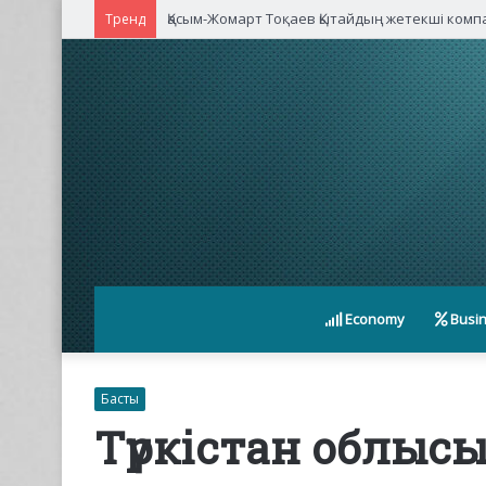
Қасым-Жомарт Тоқаев Қытайдың жетекші ком
Тренд
Economy
Busi
Басты
Түркістан облыс