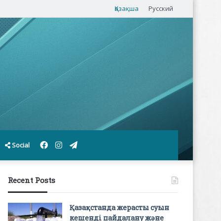
Қазақша
Русский
Facebook
Instagram
Telegram
Social
Recent Posts
Қазақстанда жерасты суын
кешенді пайдалану және