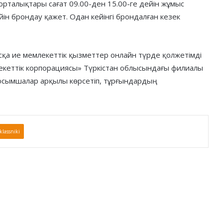
орталықтары сағат 09.00-ден 15.00-ге дейін жұмыс
дейін брондау қажет. Одан кейінгі брондалған кезек
ысқа ие мемлекеттік қызметтер онлайн түрде қолжетімді
лекеттік корпорациясы» Түркістан облысындағы филиалы
осымшалар арқылы көрсетіп, тұрғындардың
lassniki