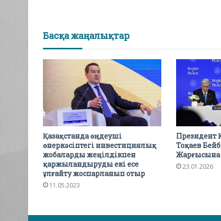
Басқа жаңалықтар
Қазақстанда өңдеуші
Президент 
өнеркәсіптегі инвестициялық
Тоқаев Бейб
жобаларды жеңілдікпен
Жарғысына 
қаржыландыруды екі есе
23.01.2026
ұлғайту жоспарланып отыр
11.05.2023