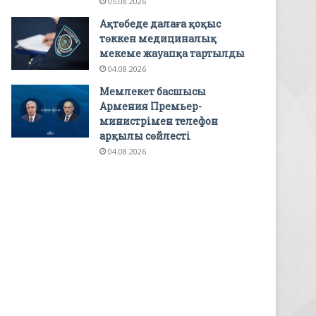
05.08.2026
Ақтөбеде далаға қоқыс
төккен медициналық
мекеме жауапқа тартылды
04.08.2026
Мемлекет басшысы
Армения Премьер-
министрімен телефон
арқылы сөйлесті
04.08.2026