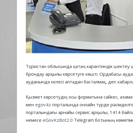
Түркістан облысында қатаң карантиндік шектеу 
брондау арқылы көрсетуге көшті. Ордабасы ауд
ауданында келесі аптадан басталмақ, деп хабарл
Қызмет көрсетудің осы форматына сәйкес, азамат
мен
egov.kz
порталында онлайн түрде рәсімделген
порталындағы арнайы сервис арқылы, 1414 бай
немесе
eGovKzBot2.0
Telegram ботының көмегім