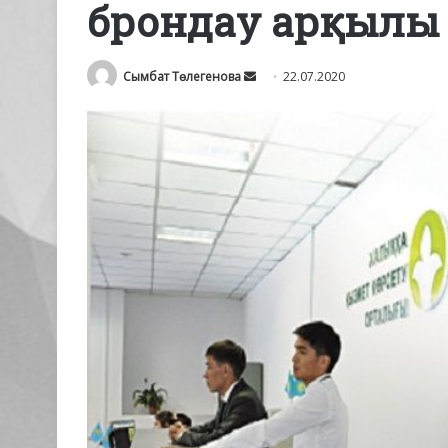
брондау арқылы 
Send
Сымбат Төлегенова
22.07.2020
an
email