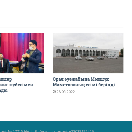
ындар
Орал әуежайына Мәншүк
инг жүйесімен
Мәметованың есімі берілді
ады
28.03.2022
мері: № 17715-ИА | Байланыс номері: +77025152426