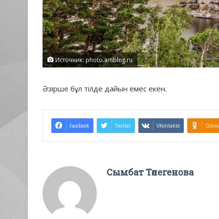
Источник: photo.amblog.ru
Әзірше бұл тілде дайын емес екен.
Facebook
Twitter
VKontakte
Odnok
Сымбат Төлегенова