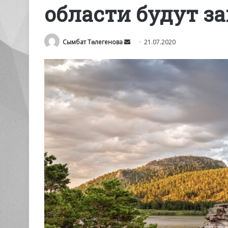
области будут за
Send
Сымбат Төлегенова
21.07.2020
an
email