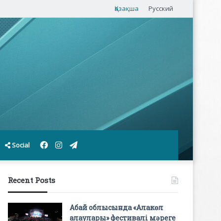
Қазақша
Русский
Facebook
Instagram
Telegram
Social
Recent Posts
Абай облысында «Алакөл
алаулары» фестивалі мәреге