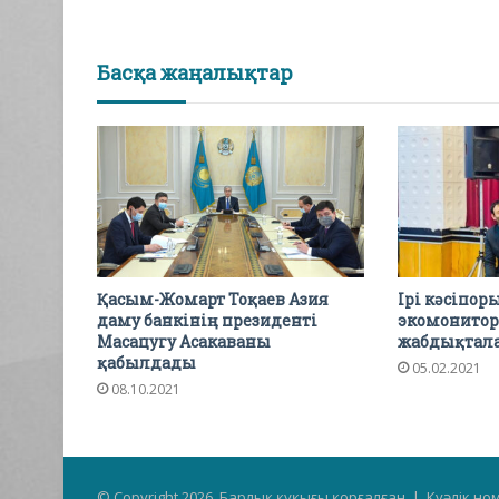
Басқа жаңалықтар
Қасым-Жомарт Тоқаев Азия
Ірі кәсіпор
даму банкінің президенті
экомонитор
Масацугу Асакаваны
жабдықтал
қабылдады
05.02.2021
08.10.2021
© Copyright 2026, Барлық құқығы қорғалған | Куәлік но