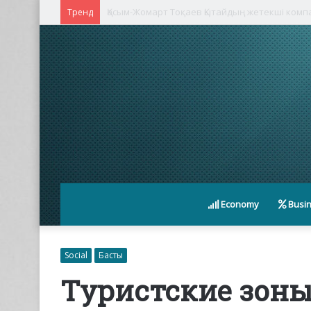
Қасым-Жомарт Тоқаев Қытайдың жетекші ком
Тренд
Economy
Busi
Social
Басты
Туристские зон