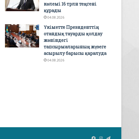
көлемі 16 трлн теңгені
құрады
04.08.2026
Үкіметте Президенттің
отандық тауарды қолдау
жөніндегі
тапсырмаларының жүзеге
асырылу барысы қаралуда
04.08.2026
Facebook
Instagram
Telegram