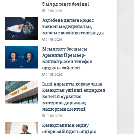
5 млрд теңге бөлінді
05.08.2026
Ақтөбеде далаға қоқыс
төккен медициналық
мекеме жауапқа тартылды
04.08.2026
Мемлекет басшысы
Армения Премьер-
министрімен телефон
арқылы сөйлесті
04.08.2026
Ішкі нарықты қорғау үшін
Қазақстан үшінші елдерден
келетін құрылыс
материалдарының
импортын шектеді
04.08.2026
Қазақстанның өңдеу
өнеркәсібіндегі өндіріс