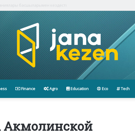
паниялары басшыларымен кездесті
ness
Finance
Agro
Education
Eco
Tech
ы Акмолинской