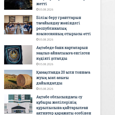
жетті
05.08.2026
Білім беру гранттарын
тағайындау жөніндегі
республикалық
комиссияның отырысы өтті
05.08.2026
Ақтөбеде банк карталарын
заңсыз айналымға енгізген
күдікті ұсталды
05.08.2026
Қазақстанда 20 млн тоннаға
жуық мал азығы
дайындалды
05.08.2026
Ақтөбе облысындағы су
құбыры желілерінің
құрылысына қайтарылған
активтер қаражаты есебінен