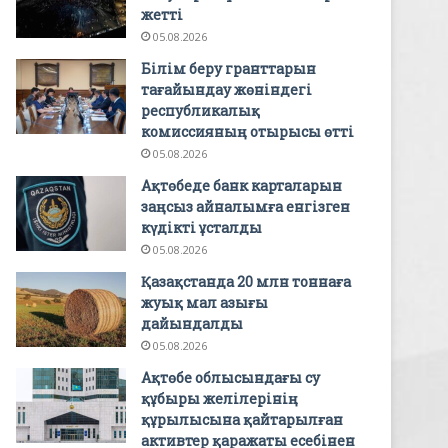
жетті
05.08.2026
Білім беру гранттарын
тағайындау жөніндегі
республикалық
комиссияның отырысы өтті
05.08.2026
Ақтөбеде банк карталарын
заңсыз айналымға енгізген
күдікті ұсталды
05.08.2026
Қазақстанда 20 млн тоннаға
жуық мал азығы
дайындалды
05.08.2026
Ақтөбе облысындағы су
құбыры желілерінің
құрылысына қайтарылған
активтер қаражаты есебінен