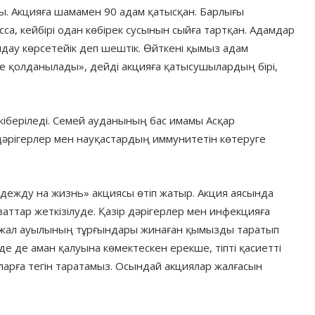
ы. Акцияға шамамен 90 адам қатысқан. Барлығы
сса, кейбірі одан көбірек сусынын сыйға тартқан. Адамдар
дау көрсетейік деп шештік. Өйткені қымыз адам
е қолданылады», дейді акцияға қатысушылардың бірі,
іберіледі. Семей ауданының бас имамы Асқар
дәрігерлер мен науқастардың иммунитетін көтеруге
надежду на жизнь» акциясы өтіп жатыр. Акция аясында
заттар жеткізілуде. Қазір дәрігерлер мен инфекцияға
ржал ауылының тұрғындары жинаған қымызды таратып
 де аман қалуына көмектескен ерекше, тіпті қасиетті
арға тегін таратамыз. Осындай акциялар жалғасын