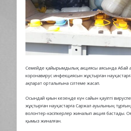
Семейде қайырымдылық акциясы аясында Абай 
коронавирус инфекциясын жұқтырған науқастарға
ақпарат орталығына сілтеме жасап.
Осындай қиын кезеңде күн сайын қауіпті вирусп
жұқтырған науқастарға Саржал ауылының тұрғын
волонтер-кәсіпкерлер жиналып акция бастады. О
қымыз жиналған.