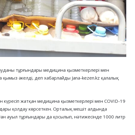
ауданы тұрғындары медицина қызметкерлері мен
 қымыз әкелді, деп хабарлайды Jana-kezen.kz қалалық
ен күресіп жатқан медицина қызметкерлері мен COVID-19
дары қолдау көрсеткен. Орталық мешіт алдында
ған ауыл тұрғындары да қосылып, нәтижесінде 1000 литр