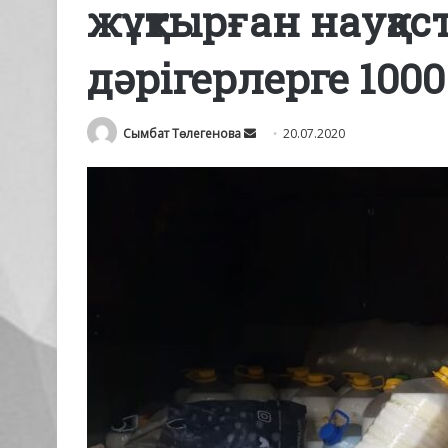
жұқтырған науқас
дәрігерлерге 100
Send
Сымбат Төлегенова
20.07.2020
an
email