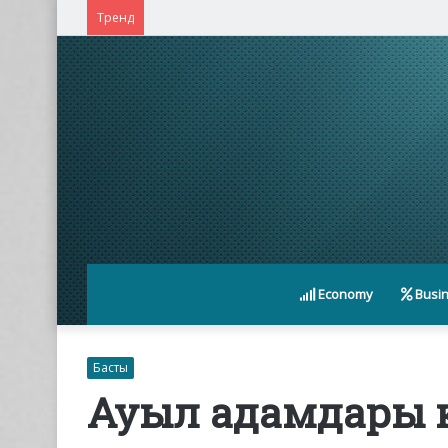
Қасым-Жомарт Тоқаев Қытайдың жетекші ком
Тренд
Economy
Busi
Басты
Ауыл адамдары 