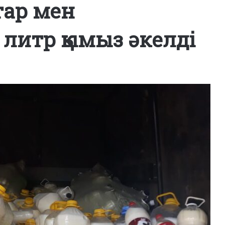
тар мен
0 литр қымыз әкелді