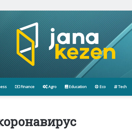
паниялары басшыларымен кездесті
ness
Finance
Agro
Education
Eco
Tech
коронавирус