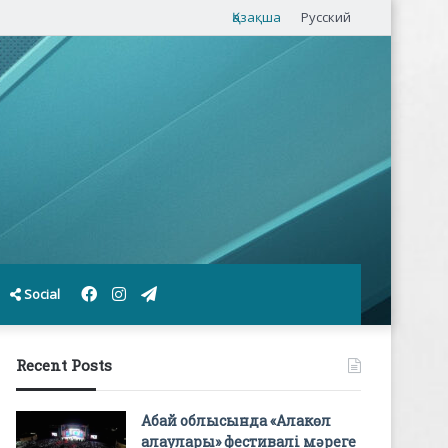
Қазақша
Русский
Facebook
Instagram
Telegram
Social
Recent Posts
Абай облысында «Алакөл
алаулары» фестивалі мәреге