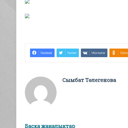
Facebook
Twitter
VKontakte
Odnok
Сымбат Төлегенова
Басқа жаңалықтар