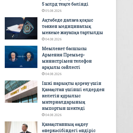
5 млрд теңге бөлінді
05.08.2026
Ақтөбеде далаға қоқыс
төккен медициналық
мекеме жауапқа тартылды
04.08.2026
Мемлекет басшысы
Армения Премьер-
министрімен телефон
арқылы сөйлесті
04.08.2026
Ішкі нарықты қорғау үшін
Қазақстан үшінші елдерден
келетін құрылыс
материалдарының
импортын шектеді
04.08.2026
Қазақстанның өңдеу
өнеркәсібіндегі өндіріс