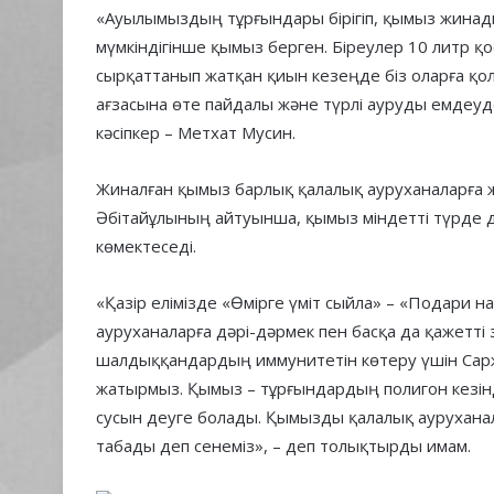
«Ауылымыздың тұрғындары бірігіп, қымыз жинад
мүмкіндігінше қымыз берген. Біреулер 10 литр қо
сырқаттанып жатқан қиын кезеңде біз оларға қол
ағзасына өте пайдалы және түрлі ауруды емдеуд
кәсіпкер – Метхат Мусин.
Жиналған қымыз барлық қалалық ауруханаларға ж
Әбітайұлының айтуынша, қымыз міндетті түрде 
көмектеседі.
«Қазір елімізде «Өмірге үміт сыйла» – «Подари 
ауруханаларға дәрі-дәрмек пен басқа да қажетті 
шалдыққандардың иммунитетін көтеру үшін Са
жатырмыз. Қымыз – тұрғындардың полигон кезінде
сусын деуге болады. Қымызды қалалық ауруханал
табады деп сенеміз», – деп толықтырды имам.