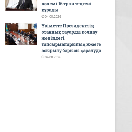
көлемі 16 трлн теңгені
құрады
04.08.2026
Үкіметте Президенттің
отандық тауарды қолдау
жөніндегі
тапсырмаларының жүзеге
асырылу барысы қаралуда
04.08.2026