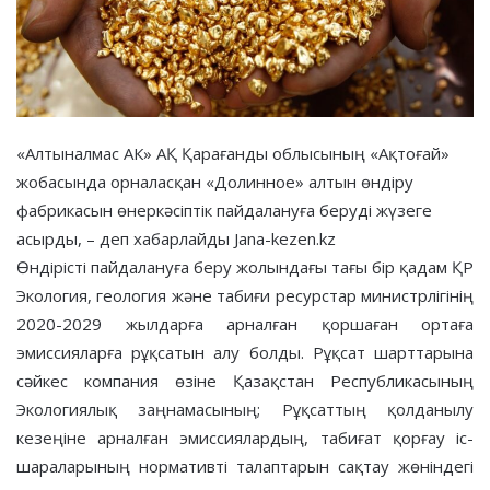
«Алтыналмас АК» АҚ Қарағанды облысының «Ақтоғай»
жобасында орналасқан «Долинное» алтын өндіру
фабрикасын өнеркәсіптік пайдалануға беруді жүзеге
асырды, – деп хабарлайды Jana-kezen.kz
Өндірісті пайдалануға беру жолындағы тағы бір қадам ҚР
Экология, геология және табиғи ресурстар министрлігінің
2020-2029 жылдарға арналған қоршаған ортаға
эмиссияларға рұқсатын алу болды. Рұқсат шарттарына
сәйкес компания өзіне Қазақстан Республикасының
Экологиялық заңнамасының; Рұқсаттың қолданылу
кезеңіне арналған эмиссиялардың, табиғат қорғау іс-
шараларының нормативті талаптарын сақтау жөніндегі