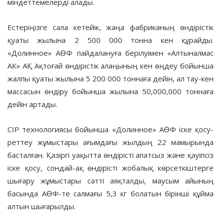
міндеттемелерді алады.
Естеріңізге сала кетейік, жаңа фабриканың өндірістік
қуаты жылына 2 500 000 тонна кен құрайды.
«Долинное» АӨФ пайдалануға берілуімен «Алтыналмас
АК» АҚ Ақтоғай өндірістік алаңының кен өңдеу бойынша
жалпы қуаты жылына 5 200 000 тоннаға дейін, ал тау-кен
массасын өндіру бойынша жылына 50,000,000 тоннаға
дейін артады.
CIP технологиясы бойынша «Долинное» АӨФ іске қосу-
реттеу жұмыстары ағымдағы жылдың 22 мамырында
басталған. Қазіргі уақытта өндірісті апатсыз және қауіпсіз
іске қосу, сондай-ақ өндірісті жобалық көрсеткіштерге
шығару жұмыстары сәтті аяқталды, маусым айының
басында АӨФ-те салмағы 5,3 кг болатын бірінші құйма
алтын шығарылды.