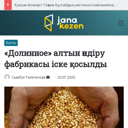
Қасым-Жомарт Тоқаев Қытайдың жетекші компаниялары басшыларымен кездесті
M
Басты
«Долинное» алтын өндіру
фабрикасы іске қосылды
Send
Сымбат Төлегенова
20.07.2020
an
email