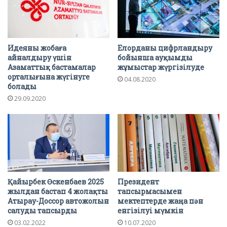
Идеяны жобаға
Елорданы цифрландыру
айналдыру үшін
бойынша ауқымды
Азаматтық бастамалар
жұмыстар жүргізілуде
орталығына жүгінуге
04.08.2020
болады
29.09.2020
Қайырбек Өскенбаев 2025
Президент
жылдан бастап 4 жолақты
тапсырмасымен
Атырау-Доссор автожолын
мектептерде жаңа пән
салуды тапсырды
енгізілуі мүмкін
03.02.2022
10.07.2020