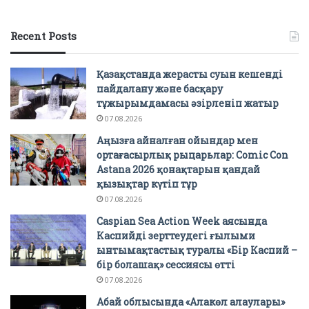
Recent Posts
Қазақстанда жерасты суын кешенді
пайдалану және басқару
тұжырымдамасы әзірленіп жатыр
07.08.2026
Аңызға айналған ойындар мен
ортағасырлық рыцарьлар: Comic Con
Astana 2026 қонақтарын қандай
қызықтар күтіп тұр
07.08.2026
Caspian Sea Action Week аясында
Каспийді зерттеудегі ғылыми
ынтымақтастық туралы «Бір Каспий –
бір болашақ» сессиясы өтті
07.08.2026
Абай облысында «Алакөл алаулары»