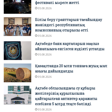
фестивалі мәреге жетті
05.08.2026
Білім беру гранттарын тағайындау
жөніндегі республикалық
комиссияның отырысы өтті
05.08.2026
Ақтөбеде банк карталарын заңсыз
айналымға енгізген күдікті ұсталды
05.08.2026
Қазақстанда 20 млн тоннаға жуық мал
азығы дайындалды
05.08.2026
Ақтөбе облысындағы су құбыры
желілерінің құрылысына
қайтарылған активтер қаражаты
есебінен 5 млрд теңге бөлінді
05.08.2026