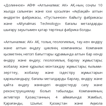
«Долинное» АӨФ «Алтыналмас АК» АҚ-ның соңғы 10
жылда салынған және іске қосылған «Ақбақай» алтын
өндіретін фабрикасы, «Пустынное» байыту фабрикасы
және «Altynalmas Technology» бағалы металдарды
шығару зауытымен қатар төртінші фабрика болды.
«Алтыналмас АК» АҚ толық геологиялық, тау-кен өндіру
және алтын өңдеу циклінің компаниясы. Компания
қызметінің негізгі бағыттары құрамында алтын бар кенді
өндіру және өңдеу; геологиялық барлау жұмыстары;
жобалау және құрылыс-монтаждау жұмыстары; ғылыми-
зерттеу, жобалау және іздестіру жұмыстарын
қаржыландыру; бағалы металдарды барлау, өндіру және
қайта өңдеу жөніндегі өндірістерді салу және
реконструкциялау болып табылады. Компанияның
активтері Қазақстанның 4 аймағында: Жамбыл,
Қарағанды, Шығыс Қазақстан және Ақмола