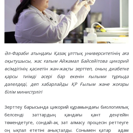
Әл-Фараби атындағы Қазақ ұлттық университетінің аға
оқытушысы, жас ғалым Айжамал Байсейітова цикорий
өсімдігінің қасиетін жан-жақты зерттеп, оның диабетке
қарсы тиімді әсері бар екенін ғылыми тұрғыда
дәлелдеді, деп хабарлайды ҚР Ғылым және жоғары
білім министрлігі
Зерттеу барысында цикорий құрамындағы биологиялық
белсенді заттардың қандағы қант деңгейін
төмендетуге, сондай-ақ зат алмасу процесін реттеуге
оң ықпал ететіні анықталды. Сонымен қатар адам