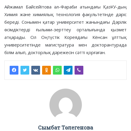
Айжамал Байсейітова әл-Фараби атындағы ҚазҰУ-дың
Химия және химиялық технология факультетінде дәріс
береді. Сонымен қатар университет жанындағы Дәрілік
өсімдіктерді ғылыми-зерттеу орталығында қызмет
атқарады. Ол Оңтүстік Кореядағы Кёнсан ұлттық
университетінде магистратура мен докторантурада
білім алып, докторлық дәрежесін сәтті қорғаған.
Сымбат Төлегенова