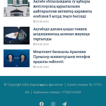
Ақтөбе облысындағы су құбыры
желілерінің құрылысына
қайтарылған активтер қаражаты
есебінен 5 млрд теңге бөлінді
05.08.2026
Ақтөбеде далаға қоқыс төккен
медициналық мекеме жауапқа
тартылды
04.08.2026
Мемлекет басшысы Армения
Премьер-министрімен телефон
арқылы сөйлесті
04.08.2026
© Copyright 2026, Барлық құқығы қорғалған | Куәлік номері: № 17715-
ИА | Байланыс номері: +77025152426
Facebook
Instagram
Telegram