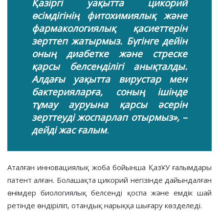
Қазіргі уақытта цикорий
өсімдігінің фитохимиялық және
фармакологиялық қасиеттерін
зерттеп жатырмыз. Бүгінге дейін
оның диабетке және стреске
қарсы белсенділігі анықталды.
Алдағы уақытта вирустар мен
бактерияларға, соның ішінде
тұмау ауруына қарсы әсерін
зерттеуді жоспарлап отырмыз», –
дейді жас ғалым
.
Аталған инновациялық жоба бойынша ҚазҰУ ғалымдары
патент алған. Болашақта цикорий негізінде дайындалған
өнімдер биологиялық белсенді қоспа және емдік шай
ретінде өндіріліп, отандық нарыққа шығару көзделеді.