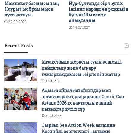
Мемлекет басшысының
Нұр-Сұлтанда бір тәулік
Наурыз мейрамымен
ішінде карантин режимін
құттықтауы
бұзған 13 мекеме
анықталды
22.03.2023
19.07.2021
Recent Posts
Қазақстанда жерасты суын кешенді
пайдалану және басқару
тұжырымдамасы әзірленіп жатыр
07.08.2026
Аңызға айналған ойындар мен
ортағасырлық рыцарьлар: Comic Con
Astana 2026 қонақтарын қандай
қызықтар күтіп тұр
07.08.2026
Caspian Sea Action Week аясында
Каспийді зерттеудегі ғылыми