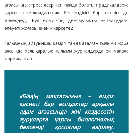
ағзасында стресс әсерінен пайда болатын радикалдарға
қарсы антиоксиданттық белсенділігі бар екенін де
дәлелдеді. Бұл өсімдіктің денсаулықты нығайтудағы
әлеуеті жоғары екенін көрсетеді.
Ғалымның айтуынша, қазіргі таңда аталған ғылыми жоба
аясында халықаралық ғылыми журналдарда екі мақала
жарияланған.
«Біздің мақсатымыз – емдік
қасиеті бар өсімдіктер арқылы
адам ағзасында жиі кездесетін
ауруларға қарсы биологиялық
белсенді қоспалар әзірлеу.