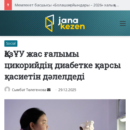
Мемлекет басшысы «Болашақ ойындары – 2026» халықаралық турнирінің ашылу салтанатына қатысты
M
Social
ҚазҰУ жас ғалымы
цикорийдің диабетке қарсы
қасиетін дәлелдеді
Send
Сымбат Төлегенова
29.12.2025
an
email