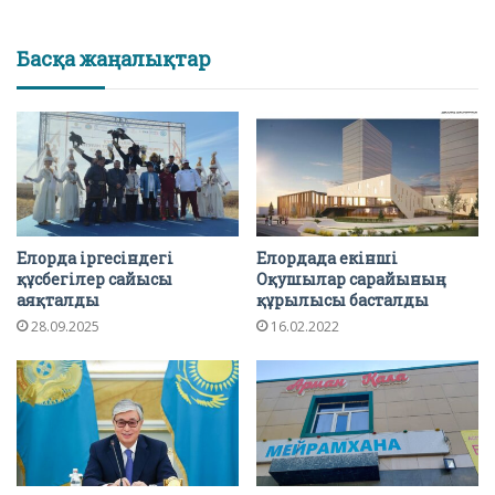
Басқа жаңалықтар
Елорда іргесіндегі
Елордада екінші
құсбегілер сайысы
Оқушылар сарайының
аяқталды
құрылысы басталды
28.09.2025
16.02.2022