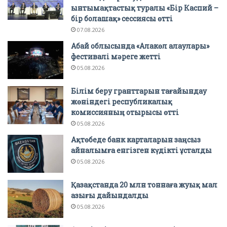
ынтымақтастық туралы «Бір Каспий –
бір болашақ» сессиясы өтті
07.08.2026
Абай облысында «Алакөл алаулары»
фестивалі мәреге жетті
05.08.2026
Білім беру гранттарын тағайындау
жөніндегі республикалық
комиссияның отырысы өтті
05.08.2026
Ақтөбеде банк карталарын заңсыз
айналымға енгізген күдікті ұсталды
05.08.2026
Қазақстанда 20 млн тоннаға жуық мал
азығы дайындалды
05.08.2026