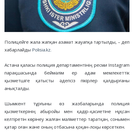
Полицейге жала жапқан азамат жауапқа тартылды, – деп
хабарлайды
Polisia.kz.
Астана қаласы полиция департаментінің ресми Instagram
парақшасында беймәлім ер адам мемлекеттік
қызметшіге қатысты әдепсіз пікірлер қалдырғаны
анықталды.
Шымкент тұрғыны өз жазбаларында полиция
қызметкерінің абыройы мен қадір-қасиетіне нұқсан
келтіретін көрінеу жалған мәліметтер таратқан, сонымен
қатар оған және оның отбасына қоқан-лоқы көрсеткен.