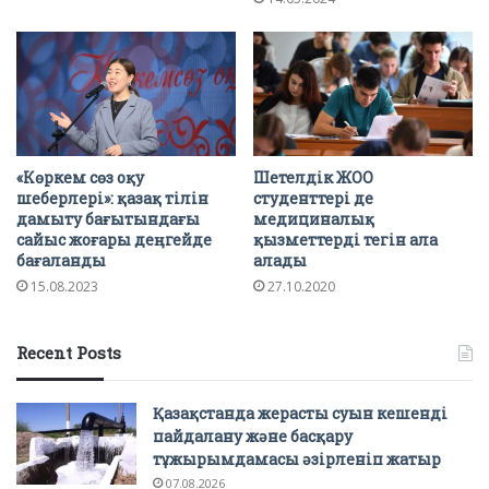
«Көркем сөз оқу
Шетелдік ЖОО
шеберлері»: қазақ тілін
студенттері де
дамыту бағытындағы
медициналық
сайыс жоғары деңгейде
қызметтерді тегін ала
бағаланды
алады
15.08.2023
27.10.2020
Recent Posts
Қазақстанда жерасты суын кешенді
пайдалану және басқару
тұжырымдамасы әзірленіп жатыр
07.08.2026