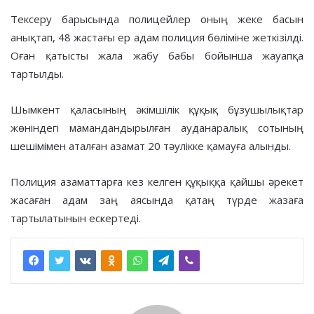
Тексеру барысында полицейлер оның жеке басын
анықтап, 48 жастағы ер адам полиция бөліміне жеткізілді.
Оған қатысты жала жабу бабы бойынша жауапқа
тартылды.
Шымкент қаласының әкімшілік құқық бұзушылықтар
жөніндегі мамандандырылған ауданаралық сотының
шешімімен аталған азамат 20 тәулікке қамауға алынды.
Полиция азаматтарға кез келген құқыққа қайшы әрекет
жасаған адам заң аясында қатаң түрде жазаға
тартылатынын ескертеді.