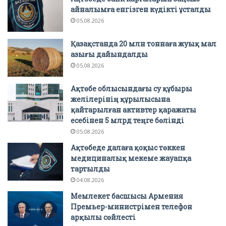
айналымға енгізген күдікті ұсталды
05.08.2026
Қазақстанда 20 млн тоннаға жуық мал
азығы дайындалды
05.08.2026
Ақтөбе облысындағы су құбыры
желілерінің құрылысына
қайтарылған активтер қаражаты
есебінен 5 млрд теңге бөлінді
05.08.2026
Ақтөбеде далаға қоқыс төккен
медициналық мекеме жауапқа
тартылды
04.08.2026
Мемлекет басшысы Армения
Премьер-министрімен телефон
арқылы сөйлесті