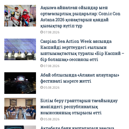
Аңызға айналған ойындар мен
ортағасырлық рыцарьлар: Comic Con
Astana 2026 қонақтарын қандай
қызықтар күтіп тұр
07.08.2026
Caspian Sea Action Week аясында
Каспийді зерттеудегі ғылыми
ынтымақтастық туралы «Бір Каспий –
бір болашақ» сессиясы өтті
07.08.2026
Абай облысында «Алакөл алаулары»
фестивалі мәреге жетті
05.08.2026
Білім беру гранттарын тағайындау
жөніндегі республикалық
комиссияның отырысы өтті
05.08.2026
Ақтөбеде банк карталарын заңсыз