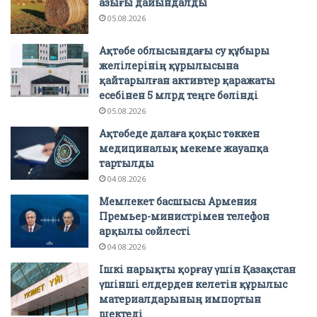
азығы дайындалды
05.08.2026
Ақтөбе облысындағы су құбыры
желілерінің құрылысына
қайтарылған активтер қаражаты
есебінен 5 млрд теңге бөлінді
05.08.2026
Ақтөбеде далаға қоқыс төккен
медициналық мекеме жауапқа
тартылды
04.08.2026
Мемлекет басшысы Армения
Премьер-министрімен телефон
арқылы сөйлесті
04.08.2026
Ішкі нарықты қорғау үшін Қазақстан
үшінші елдерден келетін құрылыс
материалдарының импортын
шектеді