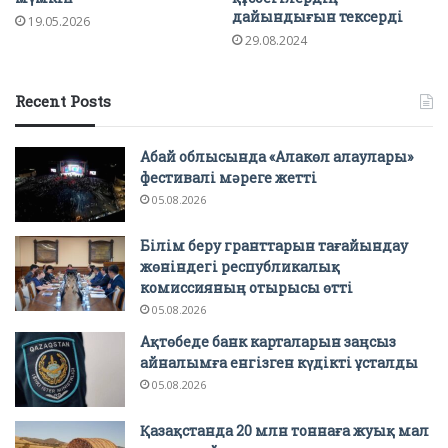
дайындығын тексерді
19.05.2026
29.08.2024
Recent Posts
Абай облысында «Алакөл алаулары»
фестивалі мәреге жетті
05.08.2026
Білім беру гранттарын тағайындау
жөніндегі республикалық
комиссияның отырысы өтті
05.08.2026
Ақтөбеде банк карталарын заңсыз
айналымға енгізген күдікті ұсталды
05.08.2026
Қазақстанда 20 млн тоннаға жуық мал