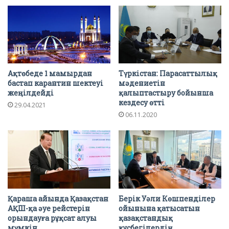
Ақтөбеде 1 мамырдан
Түркістан: Парасаттылық
бастап карантин шектеуі
мәдениетін
жеңілдейді
қалыптастыру бойынша
кездесу өтті
29.04.2021
06.11.2020
Қараша айында Қазақстан
Берік Уәли Көшпенділер
АҚШ-қа әуе рейстерін
ойынына қатысатын
орындауға рұқсат алуы
қазақстандық
мүмкін
құсбегілердің