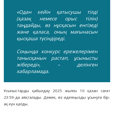
«Одан кейін қатысушы тілді
(қазақ немесе орыс тілін)
таңдайды, өз нұсқасын енгізеді
және қаласа, оның мағынасын
қысқаша түсіндіреді.
Соңында конкурс ережелерімен
танысқанын растап, ұсынысты
жібереді», – делінген
хабарламада.
Ұсыныстарды қабылдау 2025 жылғы 10 қазан сағат
23:59-да аяқталады. Демек, өз идеяңызды ұсынуға бір-
ақ күн қалды.