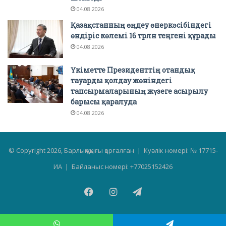
04.08.2026
Қазақстанның өңдеу өнеркәсібіндегі
өндіріс көлемі 16 трлн теңгені құрады
04.08.2026
Үкіметте Президенттің отандық
тауарды қолдау жөніндегі
тапсырмаларының жүзеге асырылу
барысы қаралуда
04.08.2026
© Copyright 2026, Барлық құқығы қорғалған | Куәлік номері: № 17715-
ИА | Байланыс номері: +77025152426
Facebook
Instagram
Telegram