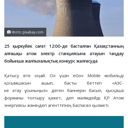
Фото: pixabay.com
25 қыркүйек сағат 12:00-де басталған Қазақстанның
алғашқы атом электр станциясына атауын таңдау
бойынша жалпыхалықтық конкурс жалғасуда
Қатысу өте оңай. Ол үшін eGov Mobile мобильді
қосымшасын ашып, басты беттегі «АЭС-
ке атау ұсыныңыз» деген баннерін басып, қысқаша
форманы толтыру қажет, деп мәлімдейді ҚР Атом
энергиясы жөніндегі агенттігінің баспасөз қызметі.