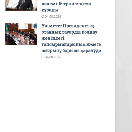
көлемі 16 трлн теңгені
құрады
04.08.2026
Үкіметте Президенттің
отандық тауарды қолдау
жөніндегі
тапсырмаларының жүзеге
асырылу барысы қаралуда
04.08.2026