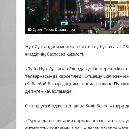
Сурет: Тұрар Қазанғапов
Нұр-Сұлтандағы мерекелік отшашу бүгін сағат 23:
әкімдігінің баспасөз қызметі.
«Бүгін Нұр-Сұлтанда Елорда күніне мерекелік отш
телеарнасында көрсетіледі. Отшашу Есіл өзеніні
(Қабанбай батыр даңғылы жағынан) және Пушкин
делінген хабарламада.
Отшашуға бюджеттен ақша бөлінбеген – шара д
«Тұрғындар санитария нормаларын қатаң сақтауы
антисептик қолдануы тиіс», – деген ескерту жаса