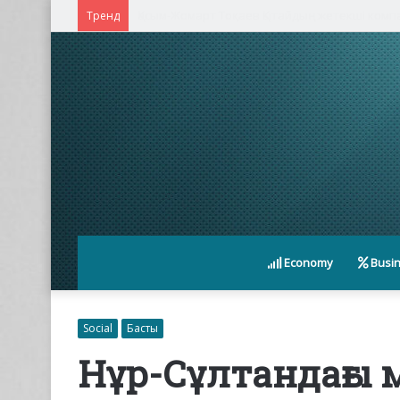
Қасым-Жомарт Тоқаев Қытайдың жетекші ком
Тренд
Economy
Busi
Social
Басты
Нұр-Сұлтандағы 