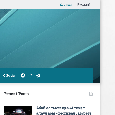
Қазақша
Русский
Facebook
Instagram
Telegram
Social
Recent Posts
Абай облысында «Алакөл
алаулары» фестивалі мәреге