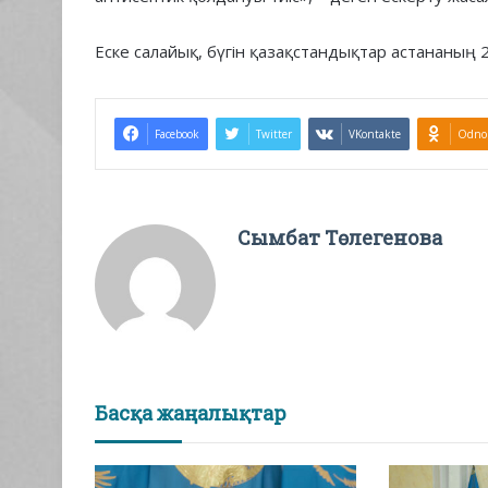
Еске салайық, бүгін қазақстандықтар астананың 
Facebook
Twitter
VKontakte
Odnok
Сымбат Төлегенова
Басқа жаңалықтар