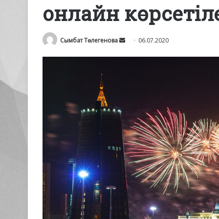
онлайн көрсетіл
Send
Сымбат Төлегенова
06.07.2020
an
email