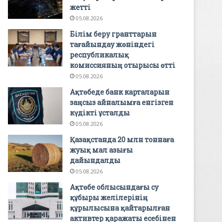
жетті
05.08.2026
Білім беру гранттарын
тағайындау жөніндегі
республикалық
комиссияның отырысы өтті
05.08.2026
Ақтөбеде банк карталарын
заңсыз айналымға енгізген
күдікті ұсталды
05.08.2026
Қазақстанда 20 млн тоннаға
жуық мал азығы
дайындалды
05.08.2026
Ақтөбе облысындағы су
құбыры желілерінің
құрылысына қайтарылған
активтер қаражаты есебінен