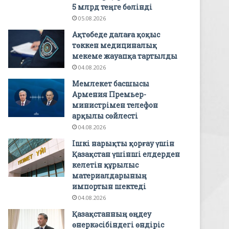
5 млрд теңге бөлінді
05.08.2026
Ақтөбеде далаға қоқыс
төккен медициналық
мекеме жауапқа тартылды
04.08.2026
Мемлекет басшысы
Армения Премьер-
министрімен телефон
арқылы сөйлесті
04.08.2026
Ішкі нарықты қорғау үшін
Қазақстан үшінші елдерден
келетін құрылыс
материалдарының
импортын шектеді
04.08.2026
Қазақстанның өңдеу
өнеркәсібіндегі өндіріс