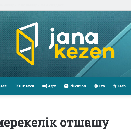
паниялары басшыларымен кездесті
ness
Finance
Agro
Education
Eco
Tech
мерекелік отшашу