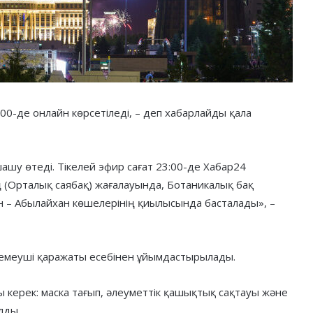
00-де онлайн көрсетіледі, – деп хабарлайды қала
ашу өтеді. Тікелей эфир сағат 23:00-де Хабар24
ң (Орталық саябақ) жағалауында, Ботаникалық бақ
 – Абылайхан көшелерінің қиылысында басталады», –
емеуші қаражаты есебінен ұйымдастырылады.
 керек: маска тағып, әлеуметтік қашықтық сақтауы және
лды.