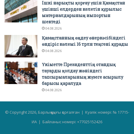
Ішкі нарықты қорғау үшін Қазақстан
үшінші елдерден келетін құрылыс
материалдарының импортын
шектеді
04.08.2026
Қазақстанның өңдеу өнеркәсібіндегі
өндіріс көлемі 16 трлн теңгені құрады
04.08.2026
Үкіметте Президенттің отандық
тауарды қолдау жөніндегі
тапсырмаларының жүзеге асырылу
барысы қаралуда
04.08.2026
© Copyright 2026, Барлық құқығы қорғалған | Куәлік номері: № 17715-
ИА | Байланыс номері: +77025152426