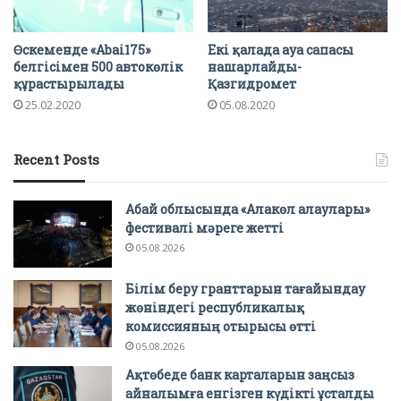
Өскеменде «Abai175»
Екі қалада ауа сапасы
белгісімен 500 автокөлік
нашарлайды-
құрастырылады
Қазгидромет
25.02.2020
05.08.2020
Recent Posts
Абай облысында «Алакөл алаулары»
фестивалі мәреге жетті
05.08.2026
Білім беру гранттарын тағайындау
жөніндегі республикалық
комиссияның отырысы өтті
05.08.2026
Ақтөбеде банк карталарын заңсыз
айналымға енгізген күдікті ұсталды