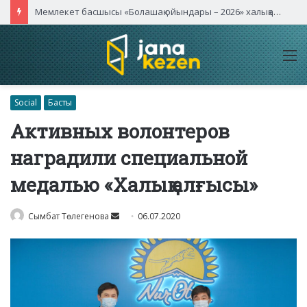
Мемлекет басшысы «Болашақ ойындары – 2026» халықаралық турнирінің ашылу салтанатына қатысты
M
Social
Басты
Активных волонтеров
наградили специальной
медалью «Халық алғысы»
Send
Сымбат Төлегенова
06.07.2020
an
email