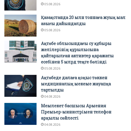
05.08.2026
Қазақстанда 20 млн тоннаға жуық мал
азығы дайындалды
05.08.2026
Ақтөбе облысындағы су құбыры
желілерінің құрылысына
қайтарылған активтер қаражаты
есебінен 5 млрд теңге бөлінді
05.08.2026
Ақтөбеде далаға қоқыс төккен
медициналық мекеме жауапқа
тартылды
04.08.2026
Мемлекет басшысы Армения
Премьер-министрімен телефон
арқылы сөйлесті
04.08.2026