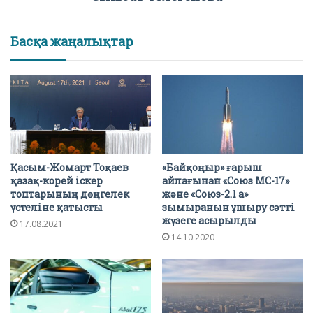
Басқа жаңалықтар
Қасым-Жомарт Тоқаев
«Байқоңыр» ғарыш
қазақ-корей іскер
айлағынан «Союз МС-17»
топтарының дөңгелек
және «Союз-2.1 а»
үстеліне қатысты
зымыранын ұшыру сәтті
жүзеге асырылды
17.08.2021
14.10.2020