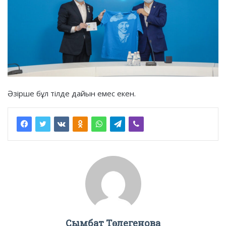
Әзірше бұл тілде дайын емес екен.
Сымбат Төлегенова