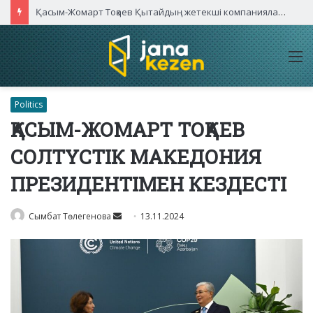
Қасым-Жомарт Тоқаев Қытайдың жетекші компаниялары басшыларымен кездесті
M
Politics
ҚАСЫМ-ЖОМАРТ ТОҚАЕВ
СОЛТҮСТІК МАКЕДОНИЯ
ПРЕЗИДЕНТІМЕН КЕЗДЕСТІ
Send
Сымбат Төлегенова
13.11.2024
an
email