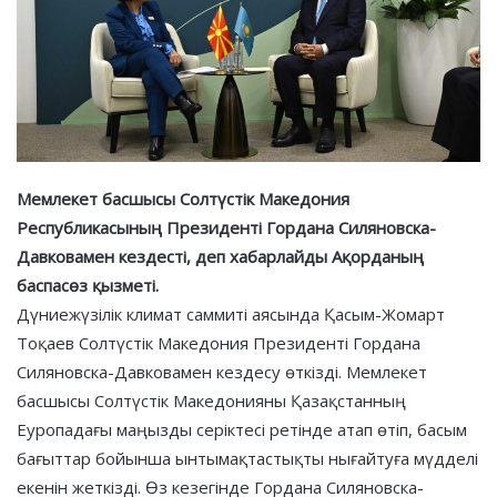
Мемлекет басшысы Солтүстік Македония
Республикасының Президенті Гордана Силяновска-
Давковамен кездесті, деп хабарлайды Ақорданың
баспасөз қызметі.
Дүниежүзілік климат саммиті аясында Қасым-Жомарт
Тоқаев Солтүстік Македония Президенті Гордана
Силяновска-Давковамен кездесу өткізді. Мемлекет
басшысы Солтүстік Македонияны Қазақстанның
Еуропадағы маңызды серіктесі ретінде атап өтіп, басым
бағыттар бойынша ынтымақтастықты нығайтуға мүдделі
екенін жеткізді. Өз кезегінде Гордана Силяновска-