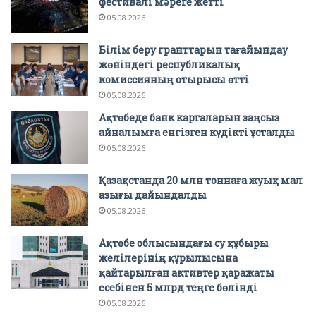
фестивалі мәреге жетті
05.08.2026
Білім беру гранттарын тағайындау
жөніндегі республикалық
комиссияның отырысы өтті
05.08.2026
Ақтөбеде банк карталарын заңсыз
айналымға енгізген күдікті ұсталды
05.08.2026
Қазақстанда 20 млн тоннаға жуық мал
азығы дайындалды
05.08.2026
Ақтөбе облысындағы су құбыры
желілерінің құрылысына
қайтарылған активтер қаражаты
есебінен 5 млрд теңге бөлінді
05.08.2026