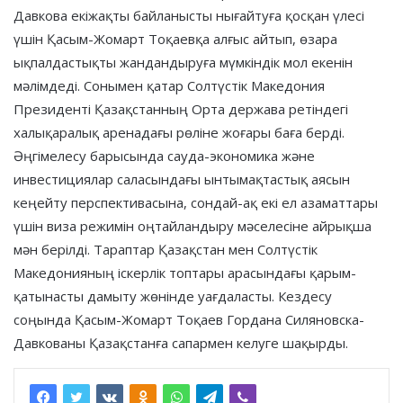
Давкова екіжақты байланысты нығайтуға қосқан үлесі
үшін Қасым-Жомарт Тоқаевқа алғыс айтып, өзара
ықпалдастықты жандандыруға мүмкіндік мол екенін
мәлімдеді. Сонымен қатар Солтүстік Македония
Президенті Қазақстанның Орта держава ретіндегі
халықаралық аренадағы рөліне жоғары баға берді.
Әңгімелесу барысында сауда-экономика және
инвестициялар саласындағы ынтымақтастық аясын
кеңейту перспективасына, сондай-ақ екі ел азаматтары
үшін виза режимін оңтайландыру мәселесіне айрықша
мән берілді. Тараптар Қазақстан мен Солтүстік
Македонияның іскерлік топтары арасындағы қарым-
қатынасты дамыту жөнінде уағдаласты. Кездесу
соңында Қасым-Жомарт Тоқаев Гордана Силяновска-
Давкованы Қазақстанға сапармен келуге шақырды.