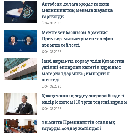
Ақтөбеде далаға қоқыс төккен
медициналық мекеме жауапқа
тартылды
04.08.2026
Мемлекет басшысы Армения
Премьер-министрімен телефон
арқылы сөйлесті
04.08.2026
Ішкі нарықты қорғау үшін Қазақстан
үшінші елдерден келетін құрылыс
материалдарының импортын
шектеді
04.08.2026
Қазақстанның өңдеу өнеркәсібіндегі
өндіріс көлемі 16 трлн теңгені құрады
04.08.2026
Үкіметте Президенттің отандық
тауарды қолдау жөніндегі