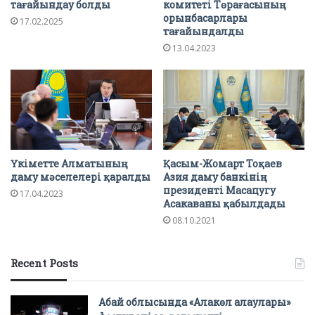
тағайындау болды
комитеті Төрағасының
орынбасарлары
17.02.2025
тағайындалды
13.04.2023
Үкіметте Алматының
Қасым-Жомарт Тоқаев
даму мәселелері қаралды
Азия даму банкінің
президенті Масацугу
17.04.2023
Асакаваны қабылдады
08.10.2021
Recent Posts
Абай облысында «Алакөл алаулары»