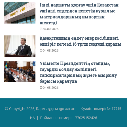
Ішкі нарықты қорғау үшін Қазақстан
үшінші елдерден келетін құрылыс
материалдарының импортын
шектеді
04.08.2026
Қазақстанның өңдеу өнеркәсібіндегі
өндіріс көлемі 16 трлн теңгені құрады
04.08.2026
Үкіметте Президенттің отандық
тауарды қолдау жөніндегі
тапсырмаларының жүзеге асырылу
барысы қаралуда
04.08.2026
© Copyright 2026, Барлық құқығы қорғалған | Куәлік номері: № 17715-
ИА | Байланыс номері: +77025152426