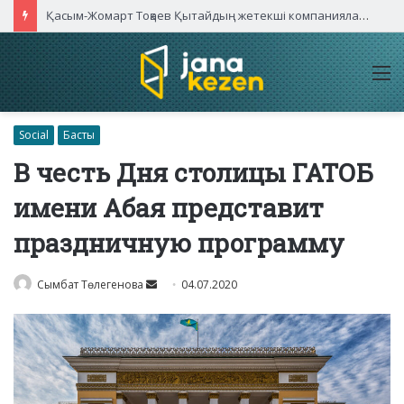
Қасым-Жомарт Тоқаев Қытайдың жетекші компаниялары басшыларымен кездесті
M
Social
Басты
В честь Дня столицы ГАТОБ
имени Абая представит
праздничную программу
Send
Сымбат Төлегенова
04.07.2020
an
email