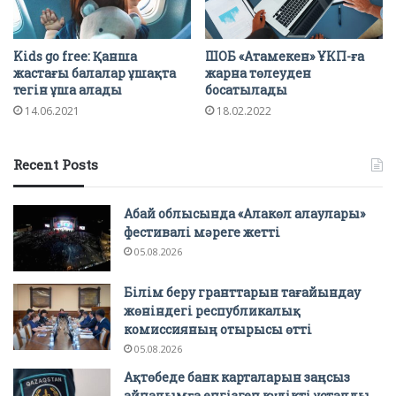
Kids go free: Қанша
ШОБ «Атамекен» ҰКП-ға
жастағы балалар ұшақта
жарна төлеуден
тегін ұша алады
босатылады
14.06.2021
18.02.2022
Recent Posts
Абай облысында «Алакөл алаулары»
фестивалі мәреге жетті
05.08.2026
Білім беру гранттарын тағайындау
жөніндегі республикалық
комиссияның отырысы өтті
05.08.2026
Ақтөбеде банк карталарын заңсыз
айналымға енгізген күдікті ұсталды