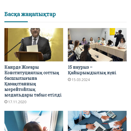
Басқа жаңалықтар
Каирде Жоғары
15 наурыз –
Конституциялық соттың
Қайырымдылық күні
басшылығына
15.03.2024
Қазақстанның
мерейтойлық
медальдары табыс етілді
17.11.2020