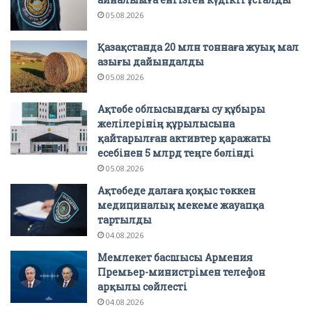
05.08.2026
Қазақстанда 20 млн тоннаға жуық мал
азығы дайындалды
05.08.2026
Ақтөбе облысындағы су құбыры
желілерінің құрылысына
қайтарылған активтер қаражаты
есебінен 5 млрд теңге бөлінді
05.08.2026
Ақтөбеде далаға қоқыс төккен
медициналық мекеме жауапқа
тартылды
04.08.2026
Мемлекет басшысы Армения
Премьер-министрімен телефон
арқылы сөйлесті
04.08.2026