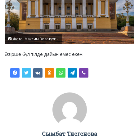
Фото: Максим Золотухин
Әзірше бұл тілде дайын емес екен.
Сымбат Төлегенова