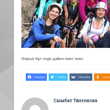
Әзірше бұл тілде дайын емес екен.
Facebook
Twitter
VKontakte
Odnok
Сымбат Төлегенова