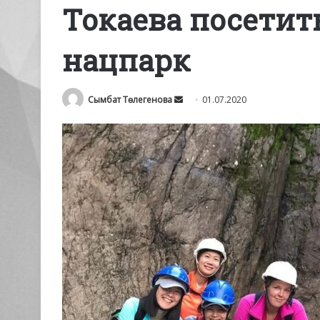
Токаева посетит
нацпарк
Send
Сымбат Төлегенова
01.07.2020
an
email