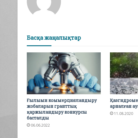
Басқа жаңалықтар
Ғылыми коммерцияландыру
Қазгидромет
жобаларын гранттық
арналған а
қаржыландыру конкурсы
11.08.2020
басталды
06.06.2022