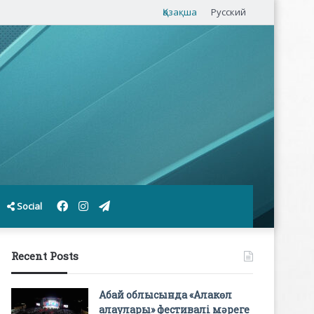
Қазақша
Русский
Facebook
Instagram
Telegram
Social
Recent Posts
Абай облысында «Алакөл
алаулары» фестивалі мәреге