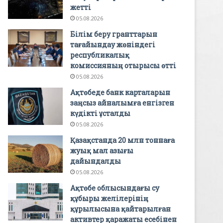
жетті
05.08.2026
Білім беру гранттарын
тағайындау жөніндегі
республикалық
комиссияның отырысы өтті
05.08.2026
Ақтөбеде банк карталарын
заңсыз айналымға енгізген
күдікті ұсталды
05.08.2026
Қазақстанда 20 млн тоннаға
жуық мал азығы
дайындалды
05.08.2026
Ақтөбе облысындағы су
құбыры желілерінің
құрылысына қайтарылған
активтер қаражаты есебінен