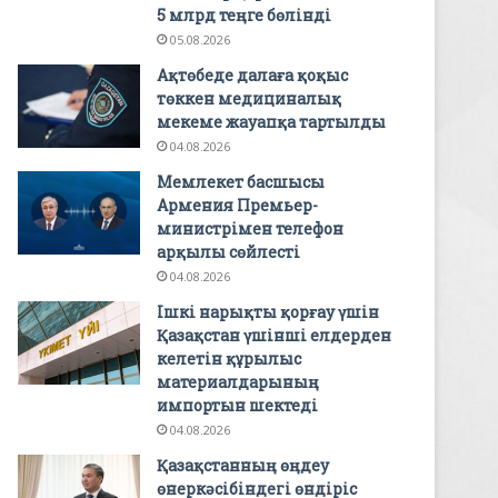
5 млрд теңге бөлінді
05.08.2026
Ақтөбеде далаға қоқыс
төккен медициналық
мекеме жауапқа тартылды
04.08.2026
Мемлекет басшысы
Армения Премьер-
министрімен телефон
арқылы сөйлесті
04.08.2026
Ішкі нарықты қорғау үшін
Қазақстан үшінші елдерден
келетін құрылыс
материалдарының
импортын шектеді
04.08.2026
Қазақстанның өңдеу
өнеркәсібіндегі өндіріс