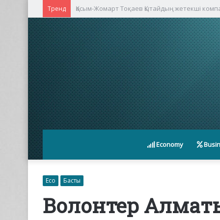
Қасым-Жомарт Тоқаев Қытайдың жетекші ком
Тренд
Economy
Busi
Eco
Басты
Волонтер Алмат