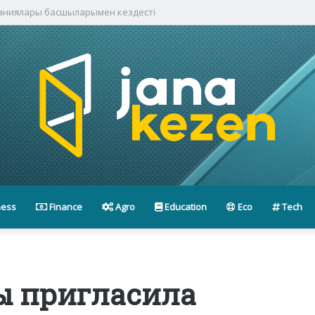
паниялары басшыларымен кездесті
ness
Finance
Agro
Education
Eco
Tech
ы пригласила