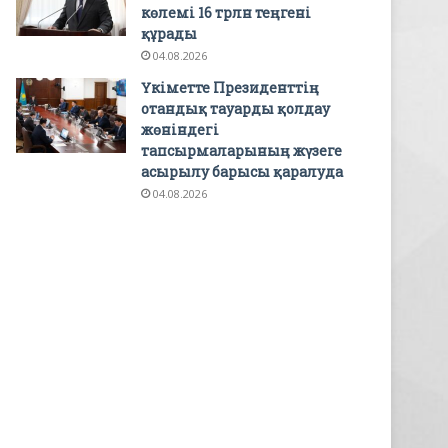
көлемі 16 трлн теңгені
құрады
04.08.2026
Үкіметте Президенттің
отандық тауарды қолдау
жөніндегі
тапсырмаларының жүзеге
асырылу барысы қаралуда
04.08.2026