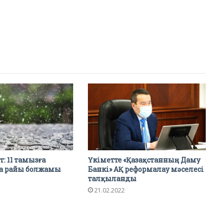
: 11 тамызға
Үкіметте «Қазақстанның Даму
уа райы болжамы
Банкі» АҚ реформалау мәселесі
талқыланды
21.02.2022