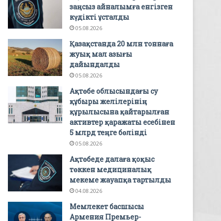
заңсыз айналымға енгізген
күдікті ұсталды
05.08.2026
Қазақстанда 20 млн тоннаға
жуық мал азығы
дайындалды
05.08.2026
Ақтөбе облысындағы су
құбыры желілерінің
құрылысына қайтарылған
активтер қаражаты есебінен
5 млрд теңге бөлінді
05.08.2026
Ақтөбеде далаға қоқыс
төккен медициналық
мекеме жауапқа тартылды
04.08.2026
Мемлекет басшысы
Армения Премьер-