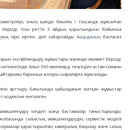
раметрлері, оның ішінде биылғы І тоқсанда жұмсалған
п берілді. Осы ретте 3 айдың қорытындысы бойынша
уық кіріс кірген, деп хабарлайды
Ақорданың
баспасөз
арын оңтайландыру жұмыстары жөнінде мәлімет берілді.
а нәтижесінде биыл 300 миллиард теңгеден астам соманы
 қайтарымы барынша жоғары шараларға жұмсалады.
лігін арттыру бағытында қабылданып жатқан жұмыстар
кодексіне енгізілген.
кімшілендіру ісіндегі жаңа бастамалар таныстырылды.
жобасында салықтық әкімшілендірудің сервистік моделі
і нормалар қарастырылған, камералық бақылау және салық