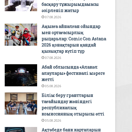
басқару тұжырымдамасы
әзірленіп жатыр
07.08.2026
Аңызға айналған ойындар
мен ортағасырлық
рыцарьлар: Comic Con Astana
2026 қонақтарын қандай
қызықтар күтіп тұр
07.08.2026
Абай облысында «Алакөл
алаулары» фестивалі мәреге
жетті
05.08.2026
Білім беру гранттарын
тағайындау жөніндегі
республикалық
комиссияның отырысы өтті
05.08.2026
Ақтөбеде банк карталарын