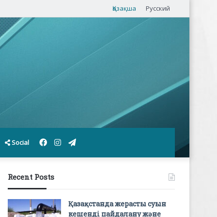
Қазақша
Русский
Facebook
Instagram
Telegram
Social
Recent Posts
Қазақстанда жерасты суын
кешенді пайдалану және