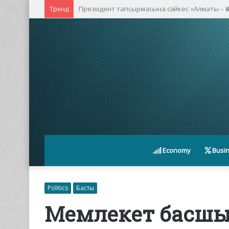
Президент тапсырмасына сәйкес «Алматы – Қа
Тренд
Economy
Busi
Politics
Басты
Мемлекет басшы