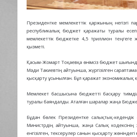
Президентке мемлекеттік қаржының негізгі па
республикалық бюджет қаражаты туралы есе
мемлекеттік бюджетке 4,5 триллион теңгеге ж
қызметі.
Қасым-Жомарт Тоқаевқа өнімсіз бюджет шығынд
Мәди Такиевтің айтуынша, жүргізілген сараптам
қысқарту ұсынылған. Бұл қаражат экономикалық
Мемлекет басшысына бюджетті басқару тиімді
туралы баяндалды. Аталған шаралар жаңа Бюджет 
Бұдан бөлек Президентке салықтық-кедендік ә
Министрдің айтуынша, жаңа Салық кодексінің 
енгізілген, тексерулер санын қысқарту жөніндег