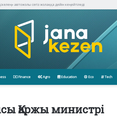
скелең» автожолы сегіз жолаққа дейін кеңейтіледі
ness
Finance
Agro
Education
Eco
Tech
сы Қаржы министрі