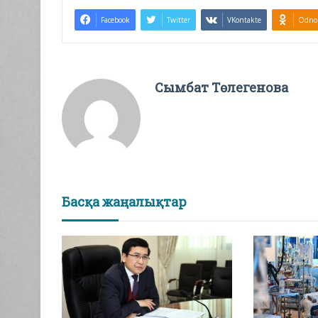
Facebook
Twitter
VKontakte
Odnok
Сымбат Төлегенова
Басқа жаңалықтар