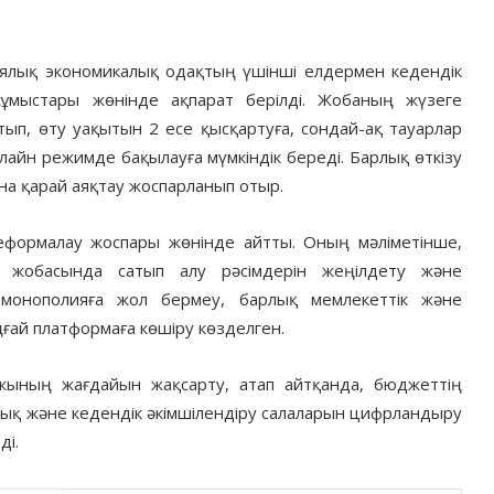
ялық экономикалық одақтың үшінші елдермен кедендік
мыстары жөнінде ақпарат берілді. Жобаның жүзеге
йтып, өту уақытын 2 есе қысқартуға, сондай-ақ тауарлар
нлайн режимде бақылауға мүмкіндік береді. Барлық өткізу
на қарай аяқтау жоспарланып отыр.
еформалау жоспары жөнінде айтты. Оның мәліметінше,
 жобасында сатып алу рәсімдерін жеңілдету және
монополияға жол бермеу, барлық мемлекеттік және
ғай платформаға көшіру көзделген.
жының жағдайын жақсарту, атап айтқанда, бюджеттің
қтық және кедендік әкімшілендіру салаларын цифрландыру
ді.