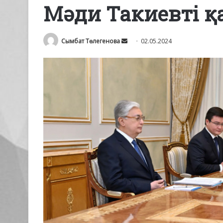
Мәди Такиевті 
Send
Сымбат Төлегенова
02.05.2024
an
email