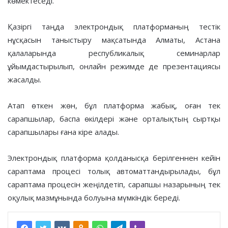
көмектеседі.
Қазіргі таңда электрондық платформаның тестік
нұсқасын таныстыру мақсатында Алматы, Астана
қалаларында республикалық семинарлар
ұйымдастырылып, онлайн режимде де презентациясы
жасалды.
Атап өткен жөн, бұл платформа жабық, оған тек
сарапшылар, баспа өкілдері және орталықтың сыртқы
сарапшылары ғана кіре алады.
Электрондық платформа қолданысқа берілгеннен кейін
сараптама процесі толық автоматтандырылады, бұл
сараптама процесін жеңілдетіп, сарапшы назарының тек
оқулық мазмұнында болуына мүмкіндік береді.