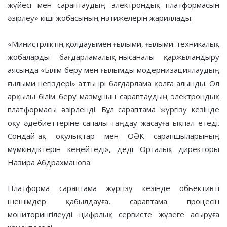
жүйесі мен сараптаудың электрондық платформасын
әзірлеу» кіші жобасының нәтижелерін жариялады.
«Министрліктің қолдауымен ғылыми, ғылыми-техникалық
жобаларды бағдарламалық-нысаналы қаржыландыру
аясында «Білім беру мен ғылымды модернизациялаудың
ғылыми негіздері» атты ірі бағдарлама қолға алынды. Ол
арқылы білім беру мазмұнын сараптаудың электрондық
платформасы әзірленді. Бұл сараптама жүргізу кезінде
оқу әдебиеттеріне сапалы таңдау жасауға ықпал етеді.
Сондай-ақ оқулықтар мен ОӘК сарапшыларының
мүмкіндіктерін кеңейтеді», деді Орталық директоры
Назира Абдрахманова.
Платформа сараптама жүргізу кезінде обьективті
шешімдер қабылдауға, сараптама процесін
мониторингілеуді цифрлық сервисте жүзеге асыруға