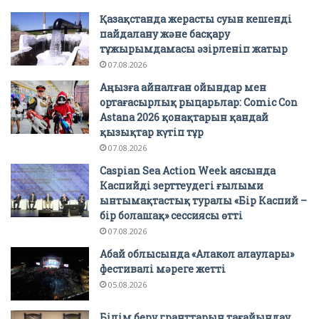
Қазақстанда жерасты суын кешенді
пайдалану және басқару
тұжырымдамасы әзірленіп жатыр
07.08.2026
Аңызға айналған ойындар мен
ортағасырлық рыцарьлар: Comic Con
Astana 2026 қонақтарын қандай
қызықтар күтіп тұр
07.08.2026
Caspian Sea Action Week аясында
Каспийді зерттеудегі ғылыми
ынтымақтастық туралы «Бір Каспий –
бір болашақ» сессиясы өтті
07.08.2026
Абай облысында «Алакөл алаулары»
фестивалі мәреге жетті
05.08.2026
Білім беру гранттарын тағайындау