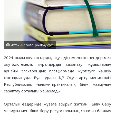
Источник фото: pixabay.com
2024 жылы оқулықтарды, оқу-әдістемелік кешендер мен
оқу-әдістемелік құралдарды сараптау жұмыстарын
арнайы электрондық платформада жүргізуге көшіру
жоспарлануда. Бұл туралы ҚР Оқу-ағарту министрлігі
Республикалық ғылыми-практикалық білім мазмұнын
сараптау орталығы хабарлады.
Орталық өздерінде жүзеге асырып жатқан «Білім беру
мазмұны мен білім беру ресурстарының сапасын бағалау