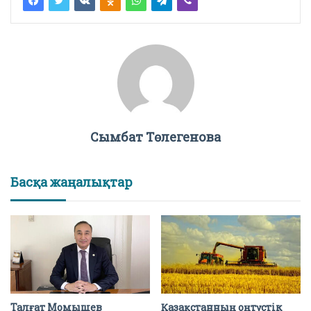
Сымбат Төлегенова
Басқа жаңалықтар
Талғат Момышев
Қазақстанның оңтүстік