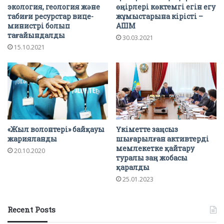
экология, геология және
өңірлері көктемгі егін егу
табиғи ресурстар вице-
жұмыстарына кірісті –
министрі болып
АШМ
тағайындалды
30.03.2021
15.10.2021
«Жыл волонтері» байқауы
Үкіметте заңсыз
жарияланды
шығарылған активтерді
мемлекетке қайтару
20.10.2020
туралы заң жобасы
қаралды
25.01.2023
Recent Posts