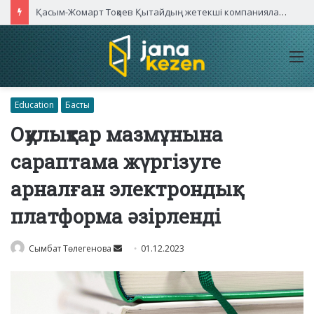
Қасым-Жомарт Тоқаев Қытайдың жетекші компаниялары басшыларымен кездесті
M
Education
Басты
Оқулықтар мазмұнына
сараптама жүргізуге
арналған электрондық
платформа әзірленді
Send
Сымбат Төлегенова
01.12.2023
an
email