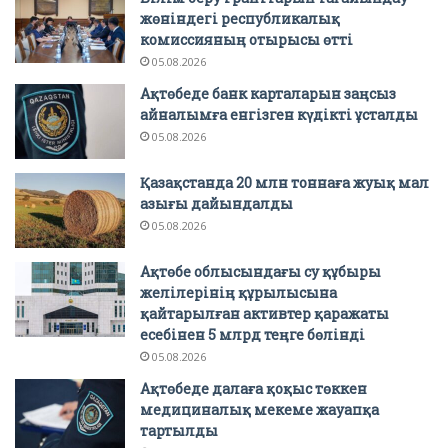
жөніндегі республикалық
комиссияның отырысы өтті
05.08.2026
Ақтөбеде банк карталарын заңсыз
айналымға енгізген күдікті ұсталды
05.08.2026
Қазақстанда 20 млн тоннаға жуық мал
азығы дайындалды
05.08.2026
Ақтөбе облысындағы су құбыры
желілерінің құрылысына
қайтарылған активтер қаражаты
есебінен 5 млрд теңге бөлінді
05.08.2026
Ақтөбеде далаға қоқыс төккен
медициналық мекеме жауапқа
тартылды