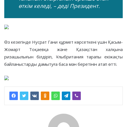
өткім келеді, – деді Президент.
Өз кезегінде Нусрат Гани құрмет көрсеткені үшін Қасым-
Жомарт Тоқаевқа және Қазақстан халқына
ризашылығын білдіріп, Ұлыбритания тарапы екіжақты
байланыстарды дамытуға баса мән беретінін атап өтті.