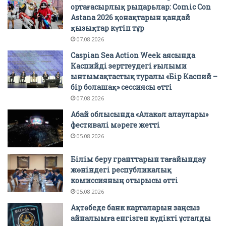
ортағасырлық рыцарьлар: Comic Con
Astana 2026 қонақтарын қандай
қызықтар күтіп тұр
07.08.2026
Caspian Sea Action Week аясында
Каспийді зерттеудегі ғылыми
ынтымақтастық туралы «Бір Каспий –
бір болашақ» сессиясы өтті
07.08.2026
Абай облысында «Алакөл алаулары»
фестивалі мәреге жетті
05.08.2026
Білім беру гранттарын тағайындау
жөніндегі республикалық
комиссияның отырысы өтті
05.08.2026
Ақтөбеде банк карталарын заңсыз
айналымға енгізген күдікті ұсталды