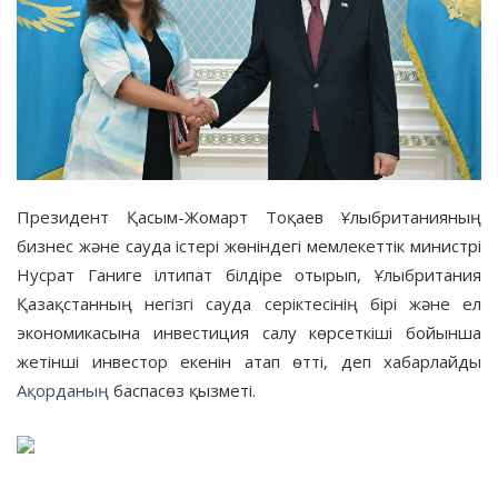
Президент Қасым-Жомарт Тоқаев Ұлыбританияның
бизнес және сауда істері жөніндегі мемлекеттік министрі
Нусрат Ганиге ілтипат білдіре отырып, Ұлыбритания
Қазақстанның негізгі сауда серіктесінің бірі және ел
экономикасына инвестиция салу көрсеткіші бойынша
жетінші инвестор екенін атап өтті, деп хабарлайды
Ақорданың
баспасөз қызметі.