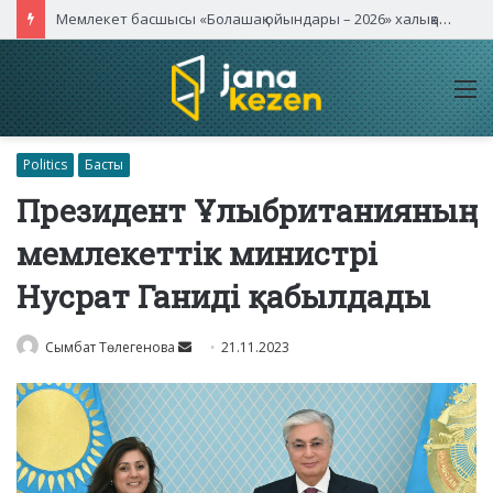
Мемлекет басшысы «Болашақ ойындары – 2026» халықаралық турнирінің ашылу салтанатына қатысты
M
Politics
Басты
Президент Ұлыбританияның
мемлекеттік министрі
Нусрат Ганиді қабылдады
Send
Сымбат Төлегенова
21.11.2023
an
email