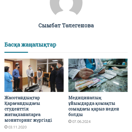
Сымбат Төлегенова
Басқа жаңалықтар
Жасотандықтар
Медициналық
Қарағандыдағы
ұйымдарда қомақты
студенттік
сомадағы қарыз неден
жатақханаларға
болды
мониторинг жүргізді
07.06.2024
03.11.2020