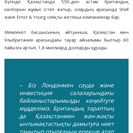
Бүгінде Қазақстанда 550-ден астам британдық
кәсіпорын жұмыс істеп жатыр, олардың арасында Shell
және Ernst & Young сияқты жетекші компаниялар бар.
Мемлекет басшысының айтуынша, Қазақстан мен
Ұлыбритания арасындағы тауар айналымы былтыр 60
пайызға артып, 1,8 миллиард долларды құрады.
– Біз Лондонмен сауда және
инвестиция салаларындағы
байланыстарымызды кеңейтуге
мүдделіміз. Британдық тараптың
да Қазақстанмен жан-жақты
ынтымақтастықты дамытуға ниет
танытып отырғанын ерекше атап