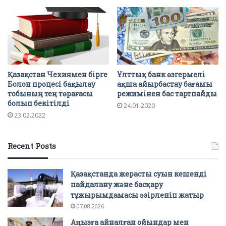
Қазақстан Чехиямен бірге
Ұлттық банк өзгермелі
Болон процесі бақылау
ақша айырбастау бағамы
тобының тең төрағасы
режимінен бас тартпайды
болып бекітілді
24.01.2020
23.02.2022
Recent Posts
Қазақстанда жерасты суын кешенді
пайдалану және басқару
тұжырымдамасы әзірленіп жатыр
07.08.2026
Аңызға айналған ойындар мен