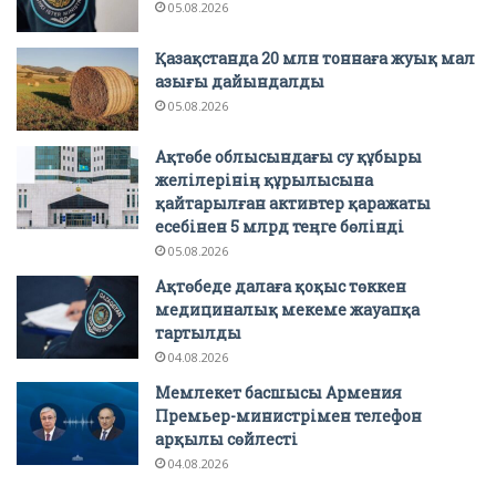
05.08.2026
Қазақстанда 20 млн тоннаға жуық мал
азығы дайындалды
05.08.2026
Ақтөбе облысындағы су құбыры
желілерінің құрылысына
қайтарылған активтер қаражаты
есебінен 5 млрд теңге бөлінді
05.08.2026
Ақтөбеде далаға қоқыс төккен
медициналық мекеме жауапқа
тартылды
04.08.2026
Мемлекет басшысы Армения
Премьер-министрімен телефон
арқылы сөйлесті
04.08.2026