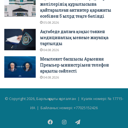
желілерінің құрылысына
қайтарылған активтер қаражаты
есебінен 5 млрд теңге бөлінді
05.08.2026
Ақтөбеде далаға қоқыс төккен
медициналық мекеме жауапқа
тартылды
04.08.2026
Мемлекет басшысы Армения
Премьер-министрімен телефон
арқылы сөйлесті
04.08.2026
© Copyright 2026, Барлық құқығы қорғалған | Куәлік номері: № 17715-
ИА | Байланыс номері: +77025152426
Facebook
Instagram
Telegram