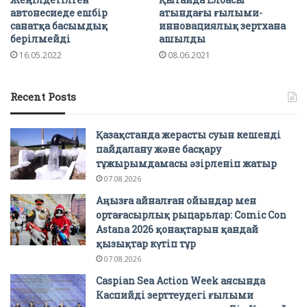
автонесиеде ешбір
атындағы ғылыми-
санатқа басымдық
инновациялық зертхана
берілмейді
ашылды
16.05.2022
08.06.2021
Recent Posts
Қазақстанда жерасты суын кешенді
пайдалану және басқару
тұжырымдамасы әзірленіп жатыр
07.08.2026
Аңызға айналған ойындар мен
ортағасырлық рыцарьлар: Comic Con
Astana 2026 қонақтарын қандай
қызықтар күтіп тұр
07.08.2026
Caspian Sea Action Week аясында
Каспийді зерттеудегі ғылыми