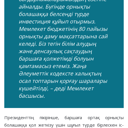
айналды. Бүгінде орнықты
болашаққа белсенді түрде
инвестиция құйып отырмыз.
Мемлекет бюджетінің 80 пайызы
орнықты даму мақсаттарына сай
келеді. Біз тегін білім алудың
және денсаулық сақтаудың
баршаға қолжетімді болуын
қамтамасыз етеміз. Жаңа
Әлеуметтік кодексте халықтың
осал топтарын қорғау шаралары
күшейтілді, – деді Мемлекет
басшысы.
Президенттің пікірінше, баршаға ортақ орнықты
болашаққа қол жеткізу үшін шұғыл түрде бірлескен іс-