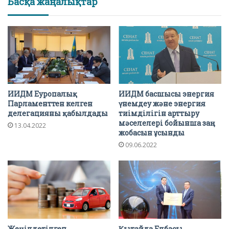
Басқа жаңалықтар
ИИДМ Еуропалық
ИИДМ басшысы энергия
Парламенттен келген
үнемдеу және энергия
делегацияны қабылдады
тиімділігін арттыру
мәселелері бойынша заң
13.04.2022
жобасын ұсынды
09.06.2022
Жеңілдетілген
Қытайда Елбасы