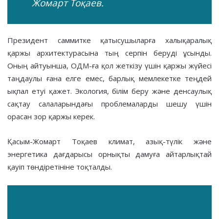
Жомарт Тоқаев.
Президент саммитке қатысушыларға халықаралық
қаржы архитектурасына тың серпін беруді ұсынды.
Оның айтуынша, ОДМ-ға қол жеткізу үшін қаржы жүйесі
таңдаулы ғана елге емес, барлық мемлекетке теңдей
ықпал етуі қажет. Экология, білім беру және денсаулық
сақтау салаларындағы проблемаларды шешу үшін
орасан зор қаржы керек.
Қасым-Жомарт Тоқаев климат, азық-түлік және
энергетика дағдарысы орнықты дамуға айтарлықтай
қауіп төндіретініне тоқталды.