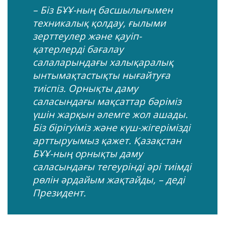
– Біз БҰҰ-ның басшылығымен
техникалық қолдау, ғылыми
зерттеулер және қауіп-
қатерлерді бағалау
салаларындағы халықаралық
ынтымақтастықты нығайтуға
тиіспіз. Орнықты даму
саласындағы мақсаттар бәріміз
үшін жарқын әлемге жол ашады.
Біз бірігуіміз және күш-жігерімізді
арттыруымыз қажет. Қазақстан
БҰҰ-ның орнықты даму
саласындағы тегеурінді әрі тиімді
рөлін әрдайым жақтайды, – деді
Президент.