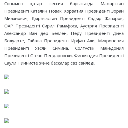
Сонымен қатар сессия барысында Мажарстан
Президенті Каталин Новак, Хорватия Президенті Зоран
Миланович, Қырғызстан Президенті Садыр Жапаров,
ОАР Президенті Сирил Рамафоса, Аустрия Президенті
Александр Ван дер Беллен, Перу Президенті Дина
Болуарте, Гайана Президенті Ирфан Али, Микронезия
Президенті Уэсли Симина, Солтүстік Македония
Президенті Стево Пендаровски, Финляндия Президенті
Саули Ниинистё және басқалар сөз сөйледі.