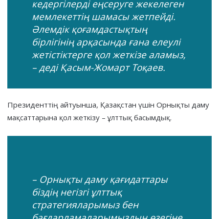
кедергілерді еңсеруге жекелеген
мемлекеттің шамасы жетпейді.
Әлемдік қоғамдастықтың
бірлігінің арқасында ғана елеулі
жетістіктерге қол жеткізе аламыз,
– деді Қасым-Жомарт Тоқаев.
Президенттің айтуынша, Қазақстан үшін Орнықты даму
мақсаттарына қол жеткізу – ұлттық басымдық.
– Орнықты даму қағидаттары
біздің негізгі ұлттық
стратегияларымыз бен
бағдарламаларымыздың өзегіне