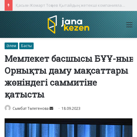
Қасым-Жомарт Тоқаев Қытайдың жетекші компаниялары басшыларымен кездесті
M
Әлем
Басты
Мемлекет басшысы БҰҰ-ның
Орнықты даму мақсаттары
жөніндегі саммитіне
қатысты
Send
Сымбат Төлегенова
18.09.2023
an
email