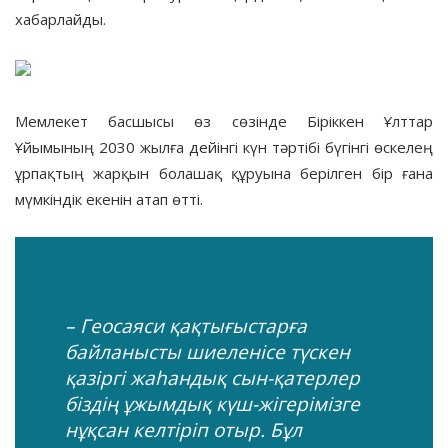
хабарлайды.
Мемлекет басшысы өз сөзінде Біріккен Ұлттар
Ұйымының 2030 жылға дейінгі күн тәртібі бүгінгі өскелең
ұрпақтың жарқын болашақ құруына берілген бір ғана
мүмкіндік екенін атап өтті.
– Геосаяси қақтығыстарға
байланысты шиеленісе түскен
қазіргі жаһандық сын-қатерлер
біздің ұжымдық күш-жігерімізге
нұқсан келтіріп отыр. Бұл