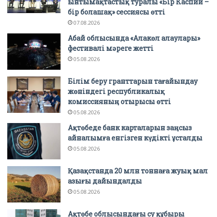
ынтымақтастық туралы «Бір Каспий –
бір болашақ» сессиясы өтті
07.08.2026
Абай облысында «Алакөл алаулары»
фестивалі мәреге жетті
05.08.2026
Білім беру гранттарын тағайындау
жөніндегі республикалық
комиссияның отырысы өтті
05.08.2026
Ақтөбеде банк карталарын заңсыз
айналымға енгізген күдікті ұсталды
05.08.2026
Қазақстанда 20 млн тоннаға жуық мал
азығы дайындалды
05.08.2026
Ақтөбе облысындағы су құбыры