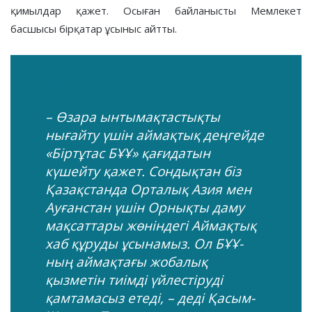
қимылдар қажет. Осыған байланысты Мемлекет
басшысы бірқатар ұсыныс айтты.
– Өзара ынтымақтастықты
нығайту үшін аймақтық деңгейде
«Біртұтас БҰҰ» қағидатын
күшейту қажет. Сондықтан біз
Қазақстанда Орталық Азия мен
Ауғанстан үшін Орнықты даму
мақсаттары жөніндегі Аймақтық
хаб құруды ұсынамыз. Ол БҰҰ-
ның аймақтағы жобалық
қызметін тиімді үйлестіруді
қамтамасыз етеді, – деді Қасым-