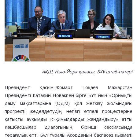
АҚШ, Нью-Йорк қаласы, БҰҰ штаб-пәтері
Президент Қасым-Жомарт Тоқаев Мажарстан
Президенті Каталин Новакпен бірге БҰҰ-ның «Орнықты
даму мақсаттарына (ОДМ) қол жеткізу жолындағы
прогресті жеделдетудің негізгі өтпелі процестеріне
қатысты ауқымды іс-қимылдарды жандандыру» атты
Көшбасшылар диалогының бірінші сессиясында
төрағалық етті. Бұл туралы Ақорданың баспасөз қызметі