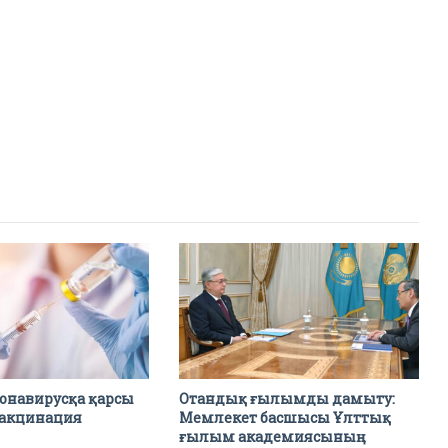
ронавирусқа қарсы
Отандық ғылымды дамыту:
акцинация
Мемлекет басшысы Ұлттық
ғылым академиясының