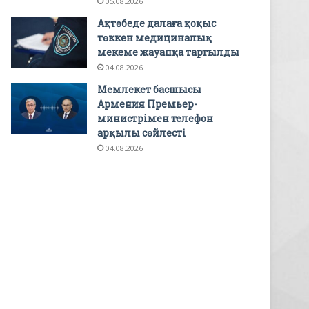
05.08.2026
Ақтөбеде далаға қоқыс
төккен медициналық
мекеме жауапқа тартылды
04.08.2026
Мемлекет басшысы
Армения Премьер-
министрімен телефон
арқылы сөйлесті
04.08.2026