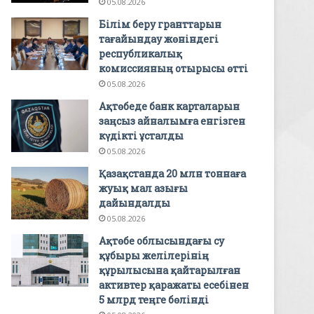
05.08.2026
Білім беру гранттарын
тағайындау жөніндегі
республикалық
комиссияның отырысы өтті
05.08.2026
Ақтөбеде банк карталарын
заңсыз айналымға енгізген
күдікті ұсталды
05.08.2026
Қазақстанда 20 млн тоннаға
жуық мал азығы
дайындалды
05.08.2026
Ақтөбе облысындағы су
құбыры желілерінің
құрылысына қайтарылған
активтер қаражаты есебінен
5 млрд теңге бөлінді