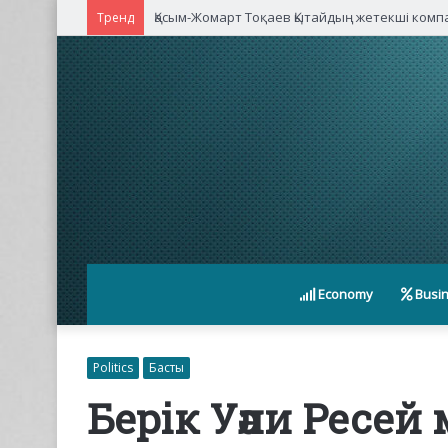
Қасым-Жомарт Тоқаев Қытайдың жетекші ком
Тренд
Economy
Busi
Politics
Басты
Берік Уәли Ресей