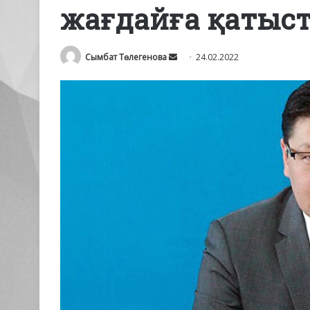
жағдайға қатыст
Send
Сымбат Төлегенова
24.02.2022
an
email