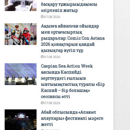
басқару тұжырымдамасы
әзірленіп жатыр
07.08.2026
Аңызға айналған ойындар
мен ортағасырлық
рыцарьлар: Comic Con Astana
2026 қонақтарын қандай
қызықтар күтіп тұр
07.08.2026
Caspian Sea Action Week
аясында Каспийді
зерттеудегі ғылыми
ынтымақтастық туралы «Бір
Каспий – бір болашақ»
сессиясы өтті
07.08.2026
Абай облысында «Алакөл
алаулары» фестивалі мәреге
жетті