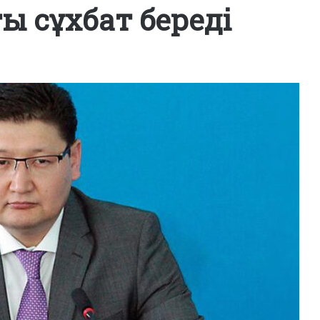
ы сұхбат береді