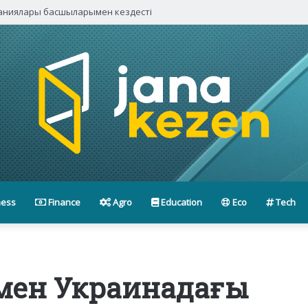
паниялары басшыларымен кездесті
ness
Finance
Agro
Education
Eco
Tech
 мен Украинадағы