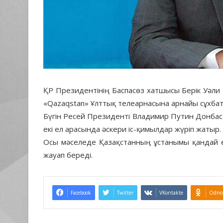
ҚР Президентінің Баспасөз хатшысы Берік Уәли 
«Qazaqstan» Ұлттық телеарнасына арнайы сұхбат
Бүгін Ресей Президенті Владимир Путин Донбас
екі ел арасында әскери іс-қимылдар жүріп жатыр.
Осы мәселеде Қазақстанның ұстанымы қандай е
жауап береді.
Facebook
Twitter
VKontakte
Odnok