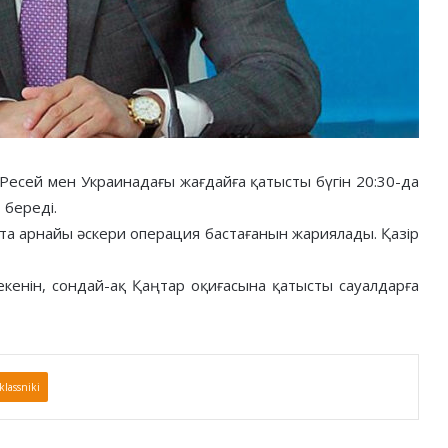
Ресей мен Украинадағы жағдайға қатысты бүгін 20:30-да
 береді.
та арнайы әскери операция бастағанын жариялады. Қазір
кенін, сондай-ақ Қаңтар оқиғасына қатысты сауалдарға
lassniki