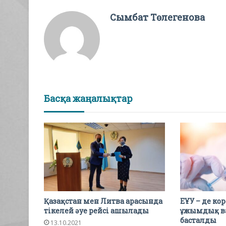
Сымбат Төлегенова
Басқа жаңалықтар
Қазақстан мен Литва арасында
ЕҰУ – де ко
тікелей әуе рейсі ашылады
ұжымдық в
басталды
13.10.2021