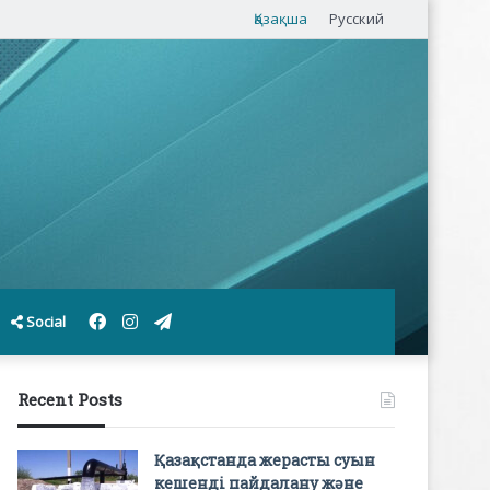
Қазақша
Русский
Facebook
Instagram
Telegram
Social
Recent Posts
Қазақстанда жерасты суын
кешенді пайдалану және