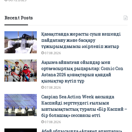
Recent Posts
Қазақстанда жерасты суын кешенді
пайдалану және басқару
тұжырымдамасы әзірленіп жатыр
07.08.2026
Аңызға айналған ойындар мен
ортағасырлық рыцарьлар: Comic Con
Astana 2026 қонақтарын қандай
қызықтар күтіп тұр
07.08.2026
Caspian Sea Action Week аясында
Каспийді зерттеудегі ғылыми
ынтымақтастық туралы «Бір Каспий –
бір болашақ» сессиясы өтті
07.08.2026
Абай облысында «Алакөл алаулары»