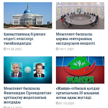
Қазақстанның бірнеше
Мемлекет басшысы
елдегі елшілері
қаржы секторының
тағайындалды
өкілдерімен кездесті
15.03.2022
19.11.2021
Мемлекет басшысы
«Жанұя» отбасын қолдау
Финляндия Президентіне
орталығына 25 мыңнан
құттықтау жеделхатын
астам адам жүгінді
жолдады
01.10.2020
06.12.2023