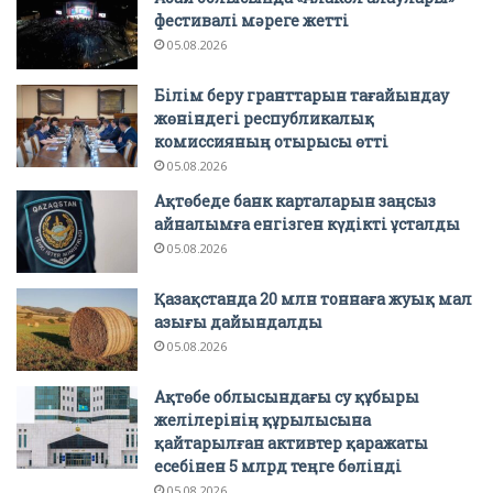
фестивалі мәреге жетті
05.08.2026
Білім беру гранттарын тағайындау
жөніндегі республикалық
комиссияның отырысы өтті
05.08.2026
Ақтөбеде банк карталарын заңсыз
айналымға енгізген күдікті ұсталды
05.08.2026
Қазақстанда 20 млн тоннаға жуық мал
азығы дайындалды
05.08.2026
Ақтөбе облысындағы су құбыры
желілерінің құрылысына
қайтарылған активтер қаражаты
есебінен 5 млрд теңге бөлінді
05.08.2026