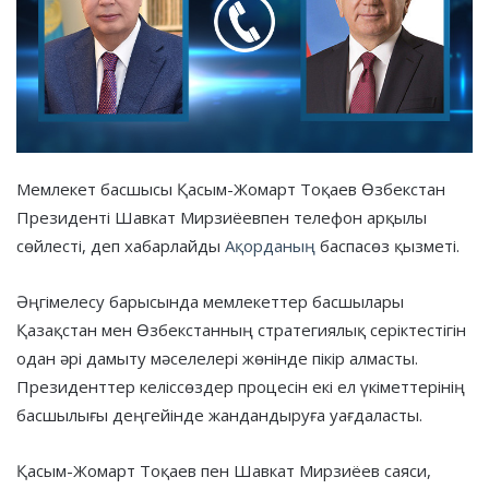
Мемлекет басшысы Қасым-Жомарт Тоқаев Өзбекстан
Президенті Шавкат Мирзиёевпен телефон арқылы
сөйлесті, деп хабарлайды
Ақорданың
баспасөз қызметі.
Әңгімелесу барысында мемлекеттер басшылары
Қазақстан мен Өзбекстанның стратегиялық серіктестігін
одан әрі дамыту мәселелері жөнінде пікір алмасты.
Президенттер келіссөздер процесін екі ел үкіметтерінің
басшылығы деңгейінде жандандыруға уағдаласты.
Қасым-Жомарт Тоқаев пен Шавкат Мирзиёев саяси,