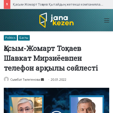
Қасым-Жомарт Тоқаев Қытайдың жетекші компаниялары басшыларымен кездесті
M
Politics
Басты
Қасым-Жомарт Тоқаев
Шавкат Мирзиёевпен
телефон арқылы сөйлесті
Send
Сымбат Төлегенова
20.01.2022
an
email