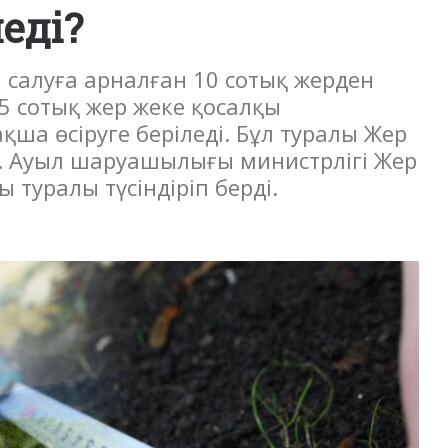
леді?
 салуға арналған 10 сотық жерден
25 сотық жер жеке қосалқы
ша өсіруге беріледі. Бұл туралы Жер
н. Ауыл шаруашылығы министрлігі Жер
 туралы түсіндіріп берді.