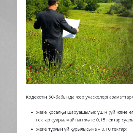
Кодекстің 50-бабында жер учаскелері азаматтарғ
жеке қосалқы шаруашылық үшін (үй және егі
гектар суарылмайтын және 0,15 гектар суа
жеке тұрғын үй құрылысына – 0,10 гектар;