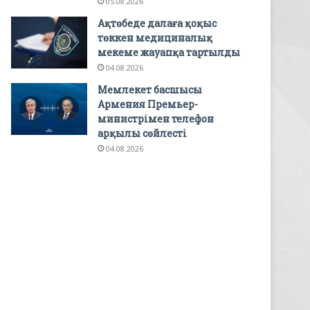
05.08.2026
Ақтөбеде далаға қоқыс
төккен медициналық
мекеме жауапқа тартылды
04.08.2026
Мемлекет басшысы
Армения Премьер-
министрімен телефон
арқылы сөйлесті
04.08.2026