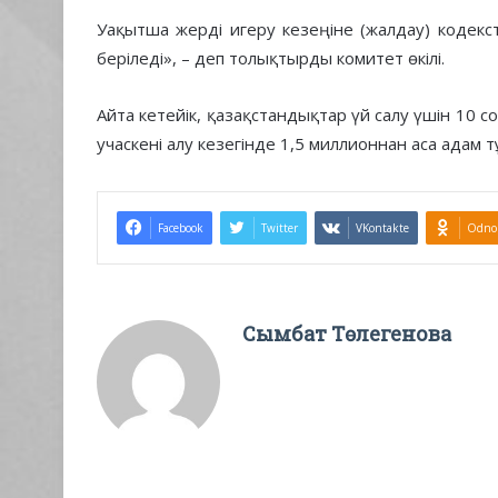
Уақытша жерді игеру кезеңіне (жалдау) кодекс
беріледі», – деп толықтырды комитет өкілі.
Айта кетейік, қазақстандықтар үй салу үшін 10 с
учаскені алу кезегінде 1,5 миллионнан аса адам т
Facebook
Twitter
VKontakte
Odnok
Сымбат Төлегенова