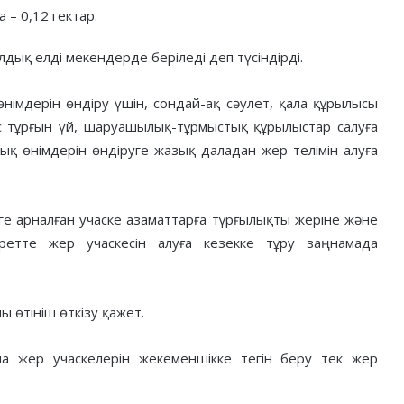
– 0,12 гектар.
дық елді мекендерде беріледі деп түсіндірді.
імдерін өндіру үшін, сондай-ақ сәулет, қала құрылысы
с тұрғын үй, шаруашылық-тұрмыстық құрылыстар салуға
қ өнімдерін өндіруге жазық даладан жер телімін алуға
е арналған учаске азаматтарға тұрғылықты жеріне және
 ретте жер учаскесін алуға кезекке тұру заңнамада
ы өтініш өткізу қажет.
а жер учаскелерін жекеменшікке тегін беру тек жер