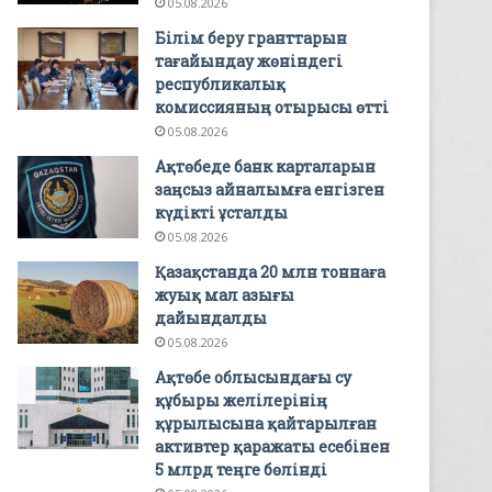
05.08.2026
Білім беру гранттарын
тағайындау жөніндегі
республикалық
комиссияның отырысы өтті
05.08.2026
Ақтөбеде банк карталарын
заңсыз айналымға енгізген
күдікті ұсталды
05.08.2026
Қазақстанда 20 млн тоннаға
жуық мал азығы
дайындалды
05.08.2026
Ақтөбе облысындағы су
құбыры желілерінің
құрылысына қайтарылған
активтер қаражаты есебінен
5 млрд теңге бөлінді