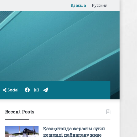
Қазақша
Русский
Facebook
Instagram
Telegram
Social
Recent Posts
Қазақстанда жерасты суын
кешенді пайдалану және