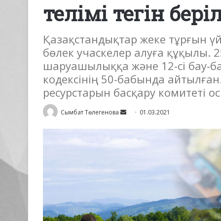
телімі тегін бері
Қазақстандықтар жеке тұрғын үй
бөлек учаскелер алуға құқылы. 
шаруашылыққа және 12-сі бау-бақ
кодексінің 50-бабында айтылға
ресурстарын басқару комитеті осы
Send
Сымбат Төлегенова
01.03.2021
an
email