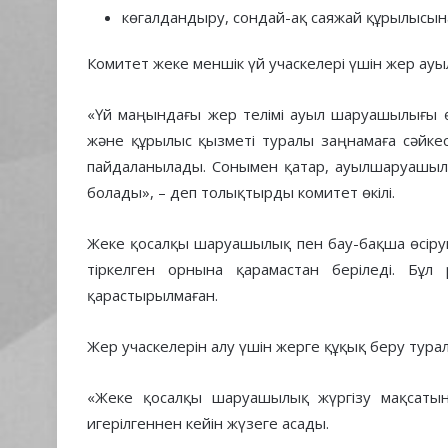
көгалдандыру, сондай-ақ саяжай құрылысына 
Комитет жеке меншік үй учаскелері үшін жер ауыл
«Үй маңындағы жер телімі ауыл шаруашылығы өн
және құрылыс қызметі туралы заңнамаға сәйке
пайдаланылады. Сонымен қатар, ауылшаруашылы
болады», – деп толықтырды комитет өкілі.
Жеке қосалқы шаруашылық пен бау-бақша өсіруг
тіркелген орнына қарамастан беріледі. Бұл
қарастырылмаған.
Жер учаскелерін алу үшін жерге құқық беру турал
«Жеке қосалқы шаруашылық жүргізу мақсатын
игерілгеннен кейін жүзеге асады.