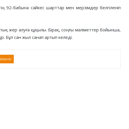
тің 92-бабына сәйкес шарттар мен мерзімдер белгіленіп
отық жер алуға құқылы. Бірақ, соңғы мәліметтер бойынша,
ұр. Бұл сан жыл санап артып келеді.
lassniki