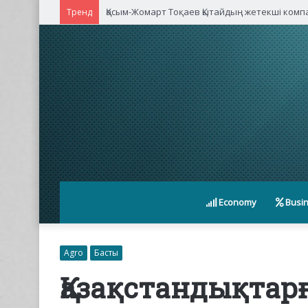
Қасым-Жомарт Тоқаев Қытайдың жетекші ком
Тренд
Economy
Busi
Agro
Басты
Қазақстандықтар