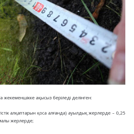
а жекеменшікке ақысыз беріледі делінген:
стік алқаптарын қоса алғанда) ауылдық жерлерде – 0,25
рмалы жерлерде;