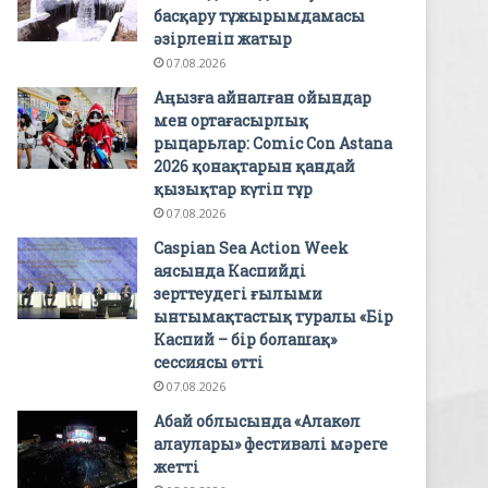
басқару тұжырымдамасы
әзірленіп жатыр
07.08.2026
Аңызға айналған ойындар
мен ортағасырлық
рыцарьлар: Comic Con Astana
2026 қонақтарын қандай
қызықтар күтіп тұр
07.08.2026
Caspian Sea Action Week
аясында Каспийді
зерттеудегі ғылыми
ынтымақтастық туралы «Бір
Каспий – бір болашақ»
сессиясы өтті
07.08.2026
Абай облысында «Алакөл
алаулары» фестивалі мәреге
жетті