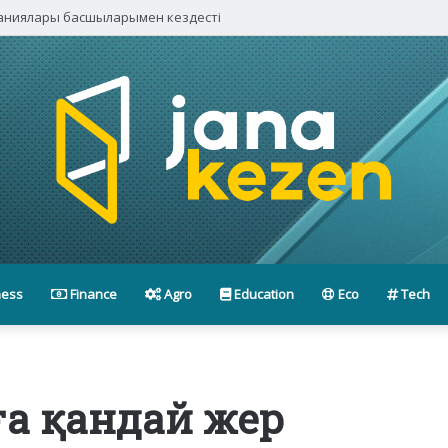
паниялары басшыларымен кездесті
ness
Finance
Agro
Education
Eco
Tech
ға қандай жер