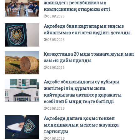
жөніндегі республикалық
комиссияның отырысы өтті
05.08.2026
Ақтөбеде банк карталарын заңсыз
айналымға енгізген күдікті ұсталды
05.08.2026
Қазақстанда 20 млн тоннаға жуық мал
азығы дайындалды
05.08.2026
Ақтөбе облысындағы су құбыры
желілерінің құрылысына
қайтарылған активтер қаражаты
есебінен 5 млрд теңге бөлінді
05.08.2026
Ақтөбеде далаға қоқыс төккен
медициналық мекеме жауапқа
тартылды
04.08.2026