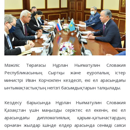
Мәжіліс Төрағасы Нұрлан Нығматулин Словакия
Республикасының Сыртқы және еуропалық істер
министрі Иван Корчокпен кездесіп, екі ел арасындағы
ынтымақтастықтың негізгі басымдықтарын талқылады.
Кездесу барысында Нұрлан Нығматулин Словакия
Қазақстан үшін маңызды серіктес ел екенін, екі ел
арасындағы дипломатиялық қарым-қатынастардың
орнаған жылдар ішінде елдер арасында сенімді саяси