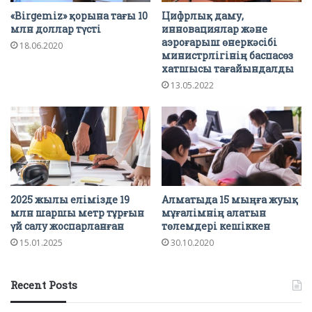
«Birgemiz» қорына тағы 10
Цифрлық даму,
млн доллар түсті
инновациялар және
аэроғарыш өнеркәсібі
18.06.2020
министрлігінің баспасөз
хатшысы тағайындалды
13.05.2022
2025 жылы елімізде 19
Алматыда 15 мыңға жуық
млн шаршы метр тұрғын
мұғалімнің алатын
үй салу жоспарланған
төлемдері кешіккен
15.01.2025
30.10.2020
Recent Posts