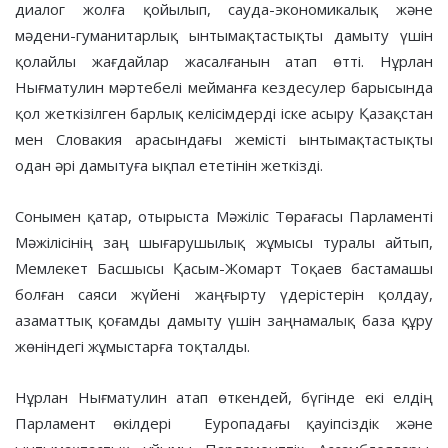
диалог жолға қойылып, сауда-экономикалық және
мәдени-гуманитарлық ынтымақтастықты дамыту үшін
қолайлы жағдайлар жасалғанын атап өтті. Нұрлан
Нығматулин мәртебелі мейманға кездесулер барысында
қол жеткізілген барлық келісімдерді іске асыру Қазақстан
мен Словакия арасындағы жемісті ынтымақтастықты
одан әрі дамытуға ықпал ететінін жеткізді.
Сонымен қатар, отырыста Мәжіліс Төрағасы Парламенті
Мәжілісінің заң шығарушылық жұмысы туралы айтып,
Мемлекет Басшысы Қасым-Жомарт Тоқаев бастамашы
болған саяси жүйені жаңғырту үдерістерін қолдау,
азаматтық қоғамды дамыту үшін заңнамалық база құру
жөніндегі жұмыстарға тоқталды.
Нұрлан Нығматулин атап өткендей, бүгінде екі елдің
Парламент өкілдері Еуропадағы қауіпсіздік және