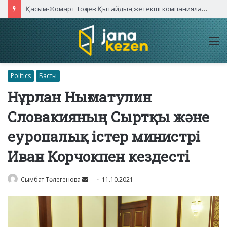
Қасым-Жомарт Тоқаев Қытайдың жетекші компаниялары басшыларымен кездесті
M
Politics
Басты
Нұрлан Нығматулин
Словакияның Сыртқы және
еуропалық істер министрі
Иван Корчокпен кездесті
Send
Сымбат Төлегенова
11.10.2021
an
email