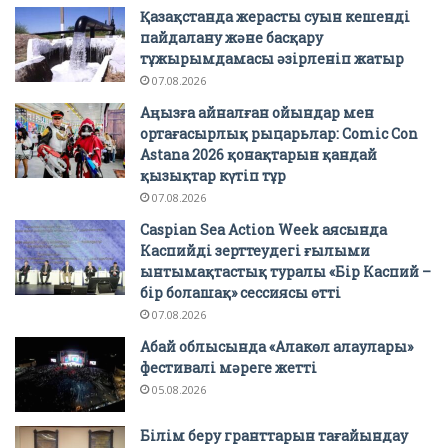
Қазақстанда жерасты суын кешенді
пайдалану және басқару
тұжырымдамасы әзірленіп жатыр
07.08.2026
Аңызға айналған ойындар мен
ортағасырлық рыцарьлар: Comic Con
Astana 2026 қонақтарын қандай
қызықтар күтіп тұр
07.08.2026
Caspian Sea Action Week аясында
Каспийді зерттеудегі ғылыми
ынтымақтастық туралы «Бір Каспий –
бір болашақ» сессиясы өтті
07.08.2026
Абай облысында «Алакөл алаулары»
фестивалі мәреге жетті
05.08.2026
Білім беру гранттарын тағайындау