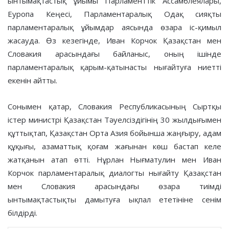
ынтымақтастық ұйымы Парламенттік Ассамблеялары,
Еуропа Кеңесі, Парламентаралық Одақ сияқты
парламентаралық ұйымдар аясында өзара іс-қимыл
жасауда. Өз кезегінде, Иван Корчок Қазақстан мен
Словакия арасындағы байланыс, оның ішінде
парламентаралық қарым-қатынасты нығайтуға ниетті
екенін айтты.
Сонымен қатар, Словакия Республикасының Сыртқы
істер министрі Қазақстан Тәуелсіздігінің 30 жылдығымен
құттықтап, Қазақстан Орта Азия бойынша жаңғыру, адам
құқығы, азаматтық қоғам жағынан көш бастап келе
жатқанын атап өтті. Нұрлан Нығматулин мен Иван
Корчок парламентаралық диалогты нығайту Қазақстан
мен Словакия арасындағы өзара тиімді
ынтымақтастықты дамытуға ықпал ететініне сенім
білдірді.