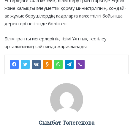
Естеріңізге сала кетейік, білім беру гранттары ҚР Еңбек
және халықты әлеуметтік қорғау министрлігінің, сондай-
ақ жұмыс берушілердің кадрларға қажеттілігі бойынша
деректері негізінде бөлінген.
Білім гранты иегерлерінің тізімі Ұлттық тестілеу
орталығының сайтында жарияланады.
Сымбат Төлегенова