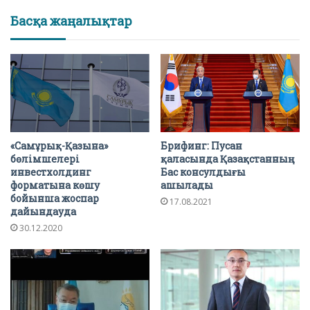
Басқа жаңалықтар
«Самұрық-Қазына»
Брифинг: Пусан
бөлімшелері
қаласында Қазақстанның
инвестхолдинг
Бас консулдығы
форматына көшу
ашылады
бойынша жоспар
17.08.2021
дайындауда
30.12.2020