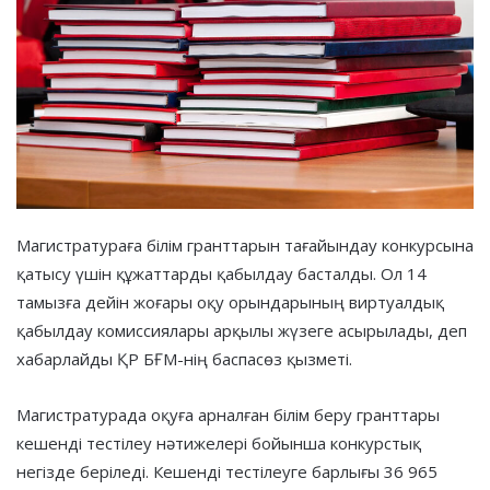
Магистратураға білім гранттарын тағайындау конкурсына
қатысу үшін құжаттарды қабылдау басталды. Ол 14
тамызға дейін жоғары оқу орындарының виртуалдық
қабылдау комиссиялары арқылы жүзеге асырылады, деп
хабарлайды ҚР БҒМ-нің баспасөз қызметі.
Магистратурада оқуға арналған білім беру гранттары
кешенді тестілеу нәтижелері бойынша конкурстық
негізде беріледі. Кешенді тестілеуге барлығы 36 965