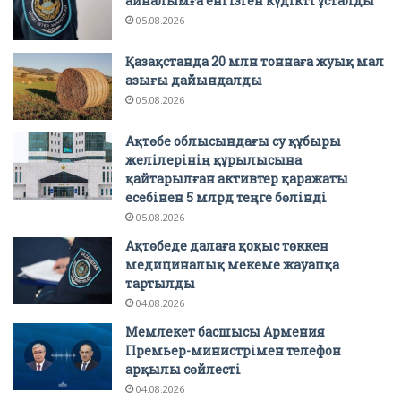
айналымға енгізген күдікті ұсталды
05.08.2026
Қазақстанда 20 млн тоннаға жуық мал
азығы дайындалды
05.08.2026
Ақтөбе облысындағы су құбыры
желілерінің құрылысына
қайтарылған активтер қаражаты
есебінен 5 млрд теңге бөлінді
05.08.2026
Ақтөбеде далаға қоқыс төккен
медициналық мекеме жауапқа
тартылды
04.08.2026
Мемлекет басшысы Армения
Премьер-министрімен телефон
арқылы сөйлесті
04.08.2026