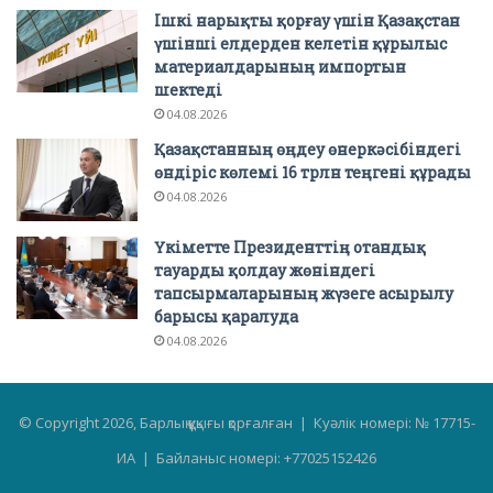
Ішкі нарықты қорғау үшін Қазақстан
үшінші елдерден келетін құрылыс
материалдарының импортын
шектеді
04.08.2026
Қазақстанның өңдеу өнеркәсібіндегі
өндіріс көлемі 16 трлн теңгені құрады
04.08.2026
Үкіметте Президенттің отандық
тауарды қолдау жөніндегі
тапсырмаларының жүзеге асырылу
барысы қаралуда
04.08.2026
© Copyright 2026, Барлық құқығы қорғалған | Куәлік номері: № 17715-
ИА | Байланыс номері: +77025152426