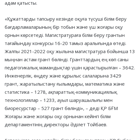
адам қатысты.
«Құжаттарды тапсыру кезінде оқуға түсуші білім беру
бағдарламаларының бір тобын және үш жоғары оқу
орнын көрсетеді. Магистратураға білім беру грантын
тағайындау конкурсы 16-20 тамыз аралығында өтеді.
Жалпы 2021-2022 оқу жылына магистратура бойынша 13
мыңнан астам грант бөлінді. Гранттардың ең көп саны
педагогикалық мамандықтар үшін қарастырылған – 3642.
Инженерлік, өңдеу және құрылыс салаларына 3429
грант, жаратылыстану ғылымдары, математика және
статистика – 1278, ақпараттық-коммуникациялық
технологиялар – 1233, ауыл шаруашылығы мен
биоресурстар – 527 грант бөлінді», – деді ҚР БҒМ
Жоғары және жоғары оқу орнынан кейінгі білім
департаментінің директоры Әділет Тойбаев.