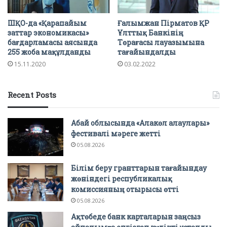
ШҚО-да «Қарапайым
Ғалымжан Пірматов ҚР
заттар экономикасы»
Ұлттық Банкінің
бағдарламасы аясында
Төрағасы лауазымына
255 жоба мақұлданды
тағайындалды
15.11.2020
03.02.2022
Recent Posts
Абай облысында «Алакөл алаулары»
фестивалі мәреге жетті
05.08.2026
Білім беру гранттарын тағайындау
жөніндегі республикалық
комиссияның отырысы өтті
05.08.2026
Ақтөбеде банк карталарын заңсыз