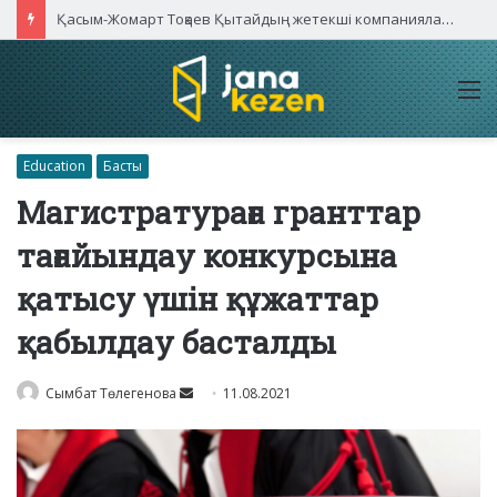
Қасым-Жомарт Тоқаев Қытайдың жетекші компаниялары басшыларымен кездесті
M
Education
Басты
Магистратураға гранттар
тағайындау конкурсына
қатысу үшін құжаттар
қабылдау басталды
Send
Сымбат Төлегенова
11.08.2021
an
email