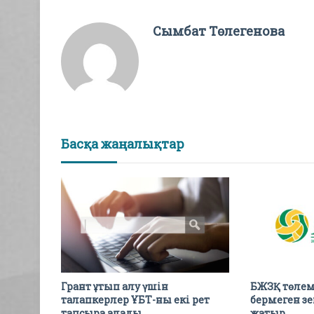
Сымбат Төлегенова
Басқа жаңалықтар
Грант ұтып алу үшін
БЖЗҚ төлем
талапкерлер ҰБТ-ны екі рет
бермеген зе
тапсыра алады
жатыр