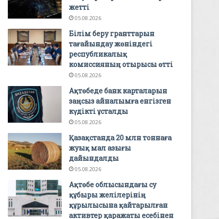
жетті
05.08.2026
Білім беру гранттарын
тағайындау жөніндегі
республикалық
комиссияның отырысы өтті
05.08.2026
Ақтөбеде банк карталарын
заңсыз айналымға енгізген
күдікті ұсталды
05.08.2026
Қазақстанда 20 млн тоннаға
жуық мал азығы
дайындалды
05.08.2026
Ақтөбе облысындағы су
құбыры желілерінің
құрылысына қайтарылған
активтер қаражаты есебінен