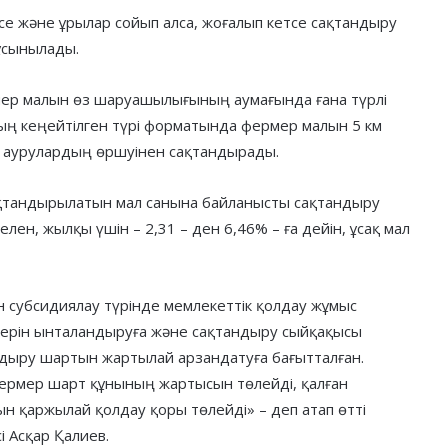
се және ұрылар сойып алса, жоғалып кетсе сақтандыру
ұсынылады.
ер малын өз шаруашылығының аумағында ғана түрлі
ң кеңейтілген түрі форматында фермер малын 5 км
 аурулардың өршуінен сақтандырады.
Сақтандырылатын мал санына байланысты сақтандыру
елен, жылқы үшін – 2,31 – ден 6,46% – ға дейін, ұсақ мал
субсидиялау түрінде мемлекеттік қолдау жұмыс
лерін ынталандыруға және сақтандыру сыйқақысы
дыру шартын жартылай арзандатуға бағытталған.
ермер шарт құнының жартысын төлейді, қалған
 қаржылай қолдау қоры төлейді» – деп атап өтті
 Асқар Қалиев.