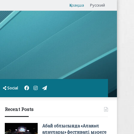
Қазақша
Русский
Facebook
Instagram
Telegram
Social
Recent Posts
Абай облысында «Алакөл
алаулары» фестивалі мәреге