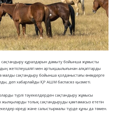
ы сақтандыру құралдарын дамыту бойынша жұмысты
дың жетіспеушілігі мен артықшылығынан алқаптарды
ра малды сақтандыру бойынша қолданыстағы өнімдерге
лды, деп хабарлайды ҚР АШМ баспасөз қызметі.
рларды түрлі тәуекелдерден сақтандыру жұмысы
ен жылқыларды толық сақтандыруды қамтамасыз ететін
уекелдер кіреді және салыстырмалы түрде құны да төмен.