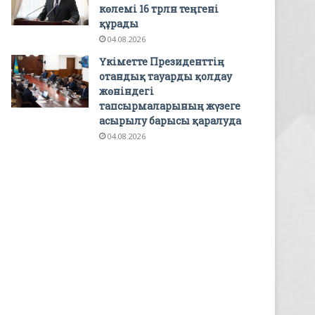
көлемі 16 трлн теңгені
құрады
04.08.2026
Үкіметте Президенттің
отандық тауарды қолдау
жөніндегі
тапсырмаларының жүзеге
асырылу барысы қаралуда
04.08.2026