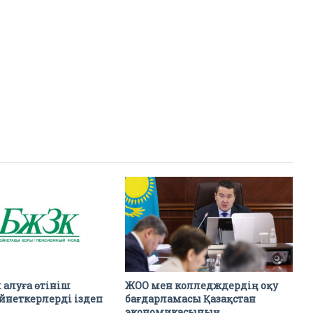
 алуға өтініш
ЖОО мен колледждердің оқу
йнеткерлерді іздеп
бағдарламасы Қазақстан
экономикасының