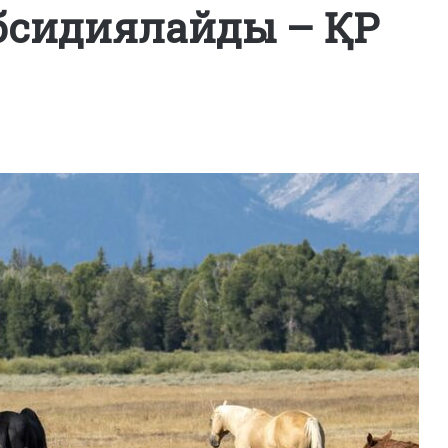
бсидиялайды – ҚР