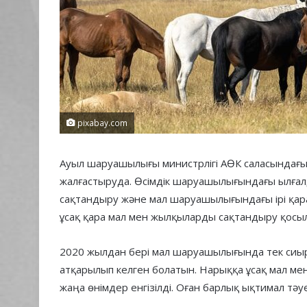
pixabay.com
Ауыл шаруашылығы министрлігі АӨК саласындағ
жалғастыруда. Өсімдік шаруашылығындағы ылғал
сақтандыру және мал шаруашылығындағы ірі қа
ұсақ қара мал мен жылқыларды сақтандыру қосы
2020 жылдан бері мал шаруашылығында тек сиы
атқарылып келген болатын. Нарыққа ұсақ мал м
жаңа өнімдер енгізілді. Оған барлық ықтимал тә