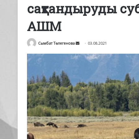
сақтандыруды су
АШМ
Send
Сымбат Төлегенова
03.08.2021
an
email