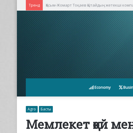
Қасым-Жомарт Тоқаев Қытайдың жетекші ком
Тренд
Economy
Busi
Agro
Басты
Мемлекет қой ме