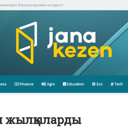
паниялары басшыларымен кездесті
ness
Finance
Agro
Education
Eco
Tech
н жылқыларды