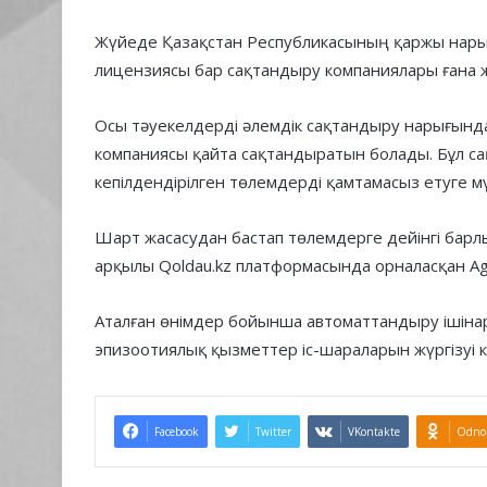
Жүйеде Қазақстан Республикасының қаржы нарығы
лицензиясы бар сақтандыру компаниялары ғана ж
Осы тәуекелдерді әлемдік сақтандыру нарығында
компаниясы қайта сақтандыратын болады. Бұл с
кепілдендірілген төлемдерді қамтамасыз етуге мү
Шарт жасасудан бастап төлемдерге дейінгі бар
арқылы Qoldau.kz платформасында орналасқан Agr
Аталған өнімдер бойынша автоматтандыру ішінар
эпизоотиялық қызметтер іс-шараларын жүргізуі 
Facebook
Twitter
VKontakte
Odnok