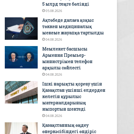
5 млрд теңге бөлінді
05.08.2026
Ақтөбеде далаға қоқыс
төккен медициналық
мекеме жауапқа тартылды
04.08.2026
Мемлекет басшысы
Армения Премьер-
министрімен телефон
арқылы сөйлесті
04.08.2026
Ішкі нарықты қорғау үшін
Қазақстан үшінші елдерден
келетін құрылыс
материалдарының
импортын шектеді
04.08.2026
Қазақстанның өңдеу
өнеркәсібіндегі өндіріс