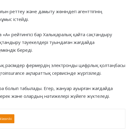
н реттеу және дамыту жөніндегі агенттігінің
ұмыс істейді.
 «А» рейтингісі бар Халықаралық қайта сақтандыру
ақтандыру тәуекелдері туындаған жағдайда
мкіндік береді.
лық рәсімдер фермердің электронды цифрлық қолтаңбасы
oinsurance ақпараттық сервисінде жүргізіледі.
а болып табылады. Егер, жануар ауырған жағдайда
керек және олардың нәтижелері жүйеге жүктеледі.
lassniki