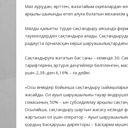
Мал аурудан, өрттен, жазатайым оқиғалардан өл
арқылы шығынды өтеп алуға болатын механизм 
Малды қалыпты түрде сақтандыру аясында ферм
тәуекелдерден сақтандыра алады. Сақтандыруды
радиуста орналасқан көрші шаруашылықтардағы
Сақтандыруға жататын бас саны – кемінде 30. 
тарифтерінің әртүрлі деңгейлері белгіленген, мәс
үшін-2,38-ден 6,16% – ға дейін.
«Осы өнімдер бойынша сақтандыру сыйақыларын 
жасайды. Ол ауыл шаруашылығы тауар өндіруші
сомасының 50% – ын субсидиялау арқылы сақтан
Осылайша, сақтандыру шартын жасасу кезінде ф
жартысын ол үшін оператор – Ауыл шаруашылығын
қордың Басқарушы директоры – Басқарма мүшесі