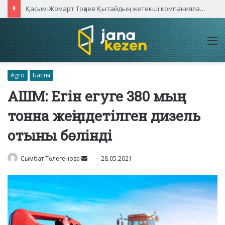
Қасым-Жомарт Тоқаев Қытайдың жетекші компаниялары басшыларымен кездесті
M
Agro
Басты
АШМ: Егін егуге 380 мың
тонна жеңілдетілген дизель
отыны бөлінді
Send
Сымбат Төлегенова
28.05.2021
an
email