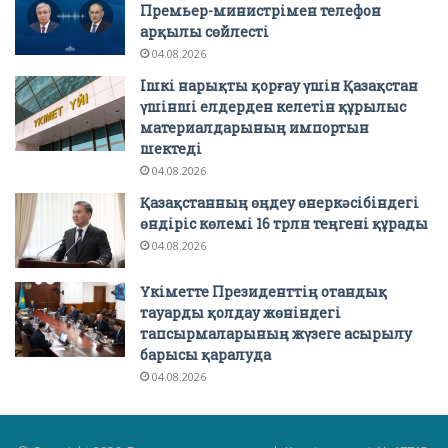
Премьер-министрімен телефон
арқылы сөйлесті
04.08.2026
Ішкі нарықты қорғау үшін Қазақстан
үшінші елдерден келетін құрылыс
материалдарының импортын
шектеді
04.08.2026
Қазақстанның өңдеу өнеркәсібіндегі
өндіріс көлемі 16 трлн теңгені құрады
04.08.2026
Үкіметте Президенттің отандық
тауарды қолдау жөніндегі
тапсырмаларының жүзеге асырылу
барысы қаралуда
04.08.2026