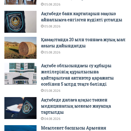
05.08.2026
Ақтөбеде банк карталарын заңсыз
айналымға енгізген күдікті ұсталды
05.08.2026
Қазақстанда 20 млн тоннаға жуық мал
азығы дайындалды
05.08.2026
Ақтөбе облысындағы су құбыры
желілерінің құрылысына
қайтарылған активтер қаражаты
есебінен 5 млрд теңге бөлінді
05.08.2026
Ақтөбеде далаға қоқыс төккен
медициналық мекеме жауапқа
тартылды
04.08.2026
Мемлекет басшысы Армения