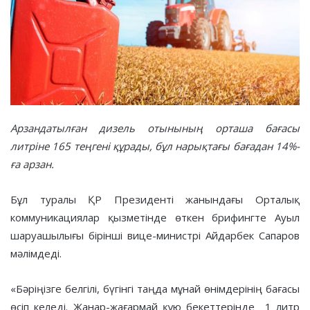
Арзандатылған дизель отынының орташа бағасы
литріне 165 теңгені құрады, бұл нарықтағы бағадан 14%-
ға арзан.
Бұл туралы ҚР Президенті жанындағы Орталық
коммуникациялар қызметінде өткен брифингте Ауыл
шаруашылығы бірінші вице-министрі Айдарбек Сапаров
мәлімдеді.
«Бәріңізге белгілі, бүгінгі таңда мұнай өнімдерінің бағасы
өсіп келеді. Жанар-жағармай құю бекеттерінде 1 литр