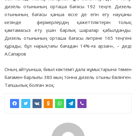
дизель отынының орташа бағасы 192 теңге. Дизель
отынының бағасы қанша өссе де егін егу науқаны
кезінде фермерлердің қажеттіліктерін толық
қамтамасыз ету үшін барлық шаралар қабылданды.
Дизель отынының орташа бағасы литріне 165 теңгені
құрады, бұл нарықтағы бағадан 14%-ға арзан», – деді
А.Сапаров
Оның айтуынша, биыл көктемгі дала жұмыстарына төмен
бағамен барлығы 380 мың тонна дизель отыны бөлінген.
Тапшылық болған жоқ.