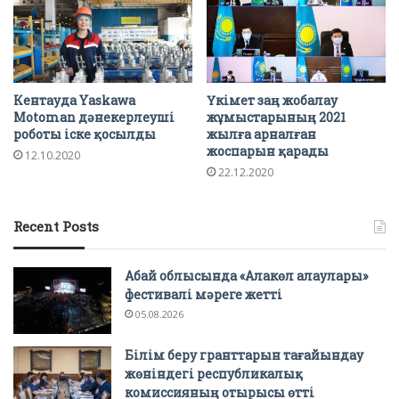
Кентауда Yaskawa
Үкімет заң жобалау
Motoman дәнекерлеуші
жұмыстарының 2021
роботы іске қосылды
жылға арналған
жоспарын қарады
12.10.2020
22.12.2020
Recent Posts
Абай облысында «Алакөл алаулары»
фестивалі мәреге жетті
05.08.2026
Білім беру гранттарын тағайындау
жөніндегі республикалық
комиссияның отырысы өтті