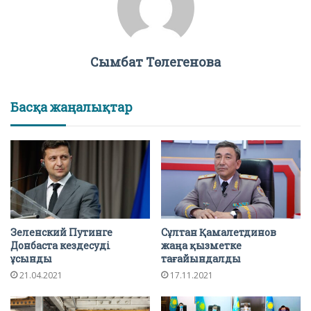
Сымбат Төлегенова
Басқа жаңалықтар
Зеленский Путинге
Сұлтан Қамалетдинов
Донбаста кездесуді
жаңа қызметке
ұсынды
тағайындалды
21.04.2021
17.11.2021