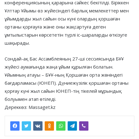
конференциясының қарарына сәйкес бекітілді. Біріккен
Ұлттар Ұйымы өз жүйесіндегі барлық мемлекеттер мен
ұйымдарды жыл сайын осы күні олардың қоршаған
ортаны қорғауға және оны жақсартуға деген
ұмтылыстарын көрсететін түрлі іс-шараларды өткізуге
шақырады.
Сондай-ақ Бас Ассамблеяның 27-ші сессиясында БҰҰ
жүйесі аумағында жаңа ұйым құрылған болатын.
Ұйымның атауы – БҰҰ-ның Қоршаған орта жөніндегі
бағдарламасы (ЮНЕП). Дүниежүзілік қоршаған ортаны
қорғау күні жыл сайын ЮНЕП-тің тікелей мұрындық
болуымен атап өтіледі.
Дереккөз: Massaget.kz