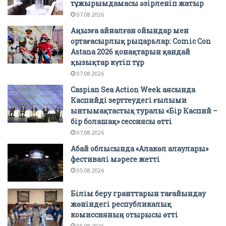
тұжырымдамасы әзірленіп жатыр
07.08.2026
Аңызға айналған ойындар мен
ортағасырлық рыцарьлар: Comic Con
Astana 2026 қонақтарын қандай
қызықтар күтіп тұр
07.08.2026
Caspian Sea Action Week аясында
Каспийді зерттеудегі ғылыми
ынтымақтастық туралы «Бір Каспий –
бір болашақ» сессиясы өтті
07.08.2026
Абай облысында «Алакөл алаулары»
фестивалі мәреге жетті
05.08.2026
Білім беру гранттарын тағайындау
жөніндегі республикалық
комиссияның отырысы өтті
05.08.2026