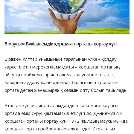
5 маусым Бүкіләлемдік қоршаған ортаны қорғау күні.
Біріккен Ұлттар Ұйымының тарапынан үлкен қолдау
көрсетілетін мерекенің мақсаты – қоршаған ортаның
айтулы проблемаларына әлемдік қауымдастықтың
назарын аудару және адамзат баласының қоршаған
ортаға деген жанашырлық сезімін ояту болып табылады.
Аталған күн аясында адамдардың таза және қауіпсіз
ортада өмір сүруі қамтамасыз етілуі тиіс. Дүниежүзілік
қоршаған ортаны қорғау күні 1972 жылдың маусымында
қоршаған орта проблемалары жөніндегі Стокгольм