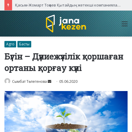
Қасым-Жомарт Тоқаев Қытайдың жетекші компаниялары басшыларымен кездесті
M
Agro
Басты
Бүгін – Дүниежүзілік қоршаған
ортаны қорғау күні
Send
Сымбат Төлегенова
05.06.2020
an
email