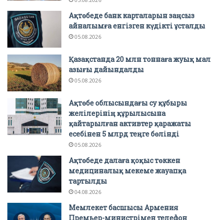
Ақтөбеде банк карталарын заңсыз
айналымға енгізген күдікті ұсталды
05.08.2026
Қазақстанда 20 млн тоннаға жуық мал
азығы дайындалды
05.08.2026
Ақтөбе облысындағы су құбыры
желілерінің құрылысына
қайтарылған активтер қаражаты
есебінен 5 млрд теңге бөлінді
05.08.2026
Ақтөбеде далаға қоқыс төккен
медициналық мекеме жауапқа
тартылды
04.08.2026
Мемлекет басшысы Армения
Премьер-министрімен телефон