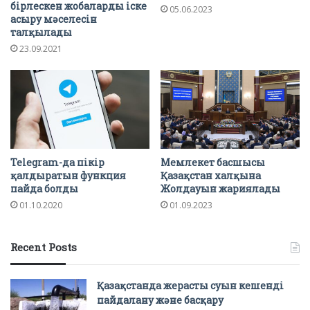
бірлескен жобаларды іске
05.06.2023
асыру мәселесін
талқылады
23.09.2021
Telegram-да пікір
Мемлекет басшысы
қалдыратын функция
Қазақстан халқына
пайда болды
Жолдауын жариялады
01.10.2020
01.09.2023
Recent Posts
Қазақстанда жерасты суын кешенді
пайдалану және басқару