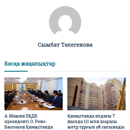
Сымбат Төлегенова
Басқа жаңалықтар
А. Мамин ЕҚДБ
Қазақстанда алдағы 7
президенті О. Рено-
жылда 111 млн шаршы
Бассомен Қазақстанда
метр тұрғын үй салынады