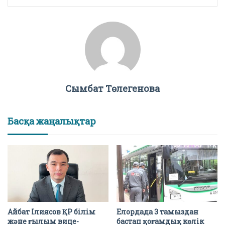
Сымбат Төлегенова
Басқа жаңалықтар
Айбат Ілиясов ҚР білім
Елордада 3 тамыздан
және ғылым вице-
бастап қоғамдық көлік