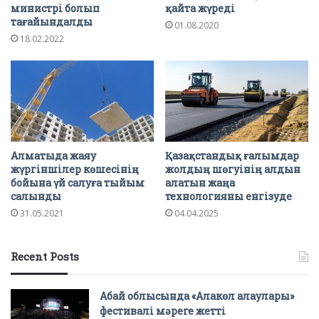
министрі болып
қайта жүреді
тағайындалды
01.08.2020
18.02.2022
Алматыда жаяу
Қазақстандық ғалымдар
жүргіншілер көшесінің
жолдың шөгуінің алдын
бойына үй салуға тыйым
алатын жаңа
салынды
технологияны енгізуде
31.05.2021
04.04.2025
Recent Posts
Абай облысында «Алакөл алаулары»
фестивалі мәреге жетті