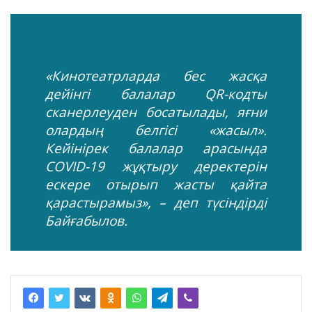
«Кинотеатрларда бес жасқа
дейінгі балалар QR-кодты
сканерлеуден босатылады, яғни
олардың белгісі «жасыл».
Кейінірек балалар арасында
COVID-19 жұқтыру деректерін
ескере отырып жасты қайта
қарастырамыз», – деп түсіндірді
Байғабылов.