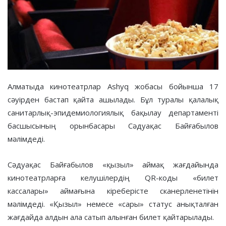
Алматыда кинотеатрлар Ashyq жобасы бойынша 17
сәуірден бастап қайта ашылады. Бұл туралы қалалық
санитарлық-эпидемиологиялық бақылау департаменті
басшысының орынбасары Сәдуақас Байғабылов
мәлімдеді.
Сәдуақас Байғабылов «қызыл» аймақ жағдайында
кинотеатрларға келушілердің QR-коды «билет
кассалары» аймағына кіреберісте сканерленетінін
мәлімдеді. «Қызыл» немесе «сары» статус анықталған
жағдайда алдын ала сатып алынған билет қайтарылады.