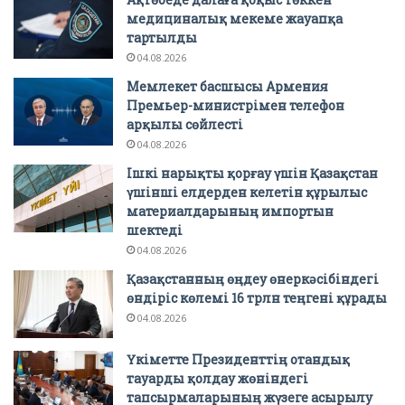
медициналық мекеме жауапқа
тартылды
04.08.2026
Мемлекет басшысы Армения
Премьер-министрімен телефон
арқылы сөйлесті
04.08.2026
Ішкі нарықты қорғау үшін Қазақстан
үшінші елдерден келетін құрылыс
материалдарының импортын
шектеді
04.08.2026
Қазақстанның өңдеу өнеркәсібіндегі
өндіріс көлемі 16 трлн теңгені құрады
04.08.2026
Үкіметте Президенттің отандық
тауарды қолдау жөніндегі
тапсырмаларының жүзеге асырылу