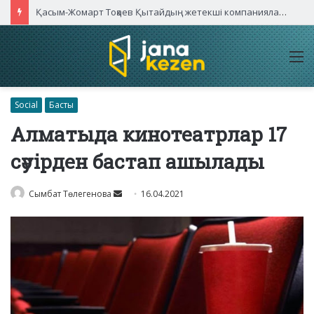
Қасым-Жомарт Тоқаев Қытайдың жетекші компаниялары басшыларымен кездесті
M
Social
Басты
Алматыда кинотеатрлар 17
сәуірден бастап ашылады
Send
Сымбат Төлегенова
16.04.2021
an
email