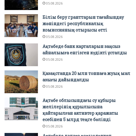
05.08.2026
Білім беру гранттарын тағайындау
жөніндегі республикалық
комиссияның отырысы өтті
05.08.2026
Ақтөбеде банк карталарын заңсыз
айналымға енгізген күдікті ұсталды
05.08.2026
Қазақстанда 20 млн тоннаға жуық мал
азығы дайындалды
05.08.2026
Ақтөбе облысындағы су құбыры
желілерінің құрылысына
қайтарылған активтер қаражаты
есебінен 5 млрд теңге бөлінді
05.08.2026
Ақтөбеде далаға қоқыс төккен