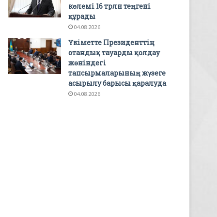
көлемі 16 трлн теңгені
құрады
04.08.2026
Үкіметте Президенттің
отандық тауарды қолдау
жөніндегі
тапсырмаларының жүзеге
асырылу барысы қаралуда
04.08.2026