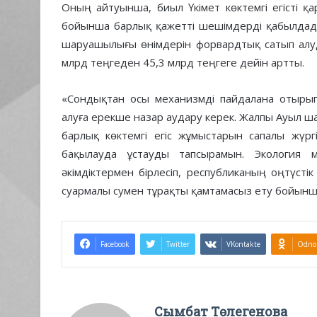
Оның айтуынша, биыл Үкімет көктемгі егісті 
бойынша барлық қажетті шешімдерді қабылдад
шаруашылығы өнімдерін форвардтық сатып алуд
млрд теңгеден 45,3 млрд теңгеге дейін артты.
«Сондықтан осы механизмді пайдалана отырып,
алуға ерекше назар аудару керек. Жалпы Ауыл ш
барлық көктемгі егіс жұмыстарын сапалы жүр
бақылауда ұстауды тапсырамын. Экология м
әкімдіктермен бірлесіп, республиканың оңтүсті
суармалы сумен тұрақты қамтамасыз ету бойынш
Facebook
Twitter
VKontakte
Odnok
Сымбат Төлегенова