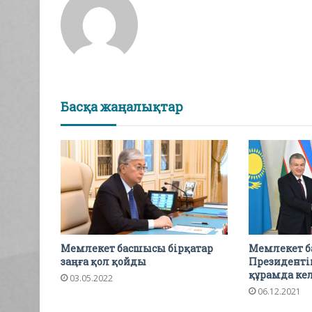
Басқа жаңалықтар
Мемлекет басшысы бірқатар
Мемлекет б
заңға қол қойды
Президент
құрамда кел
03.05.2022
06.12.2021