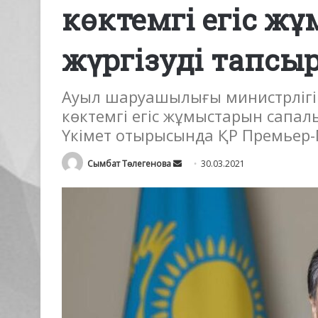
көктемгі егіс ж
жүргізуді тапсы
Ауыл шаруашылығы министрлігі 
көктемгі егіс жұмыстарын сапалы 
Үкімет отырысында ҚР Премьер-
Send
Сымбат Төлегенова
30.03.2021
an
email