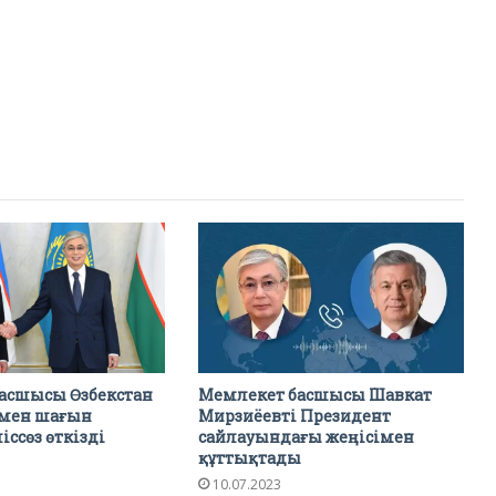
асшысы Өзбекстан
Мемлекет басшысы Шавкат
імен шағын
Мирзиёевті Президент
іссөз өткізді
сайлауындағы жеңісімен
құттықтады
10.07.2023