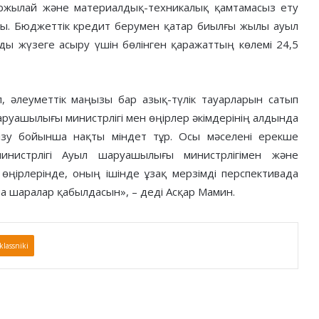
қаржылай және материалдық-техникалық қамтамасыз ету
ы. Бюджеттік кредит берумен қатар биылғы жылы ауыл
ы жүзеге асыру үшін бөлінген қаражаттың көлемі 24,5
 әлеуметтік маңызы бар азық-түлік тауарларын сатып
аруашылығы министрлігі мен өңірлер әкімдерінің алдында
гізу бойынша нақты міндет тұр. Осы мәселені ерекше
инистрлігі Ауыл шаруашылығы министрлігімен және
к өңірлерінде, оның ішінде ұзақ мерзімді перспективада
а шаралар қабылдасын», – деді Асқар Мамин.
lassniki