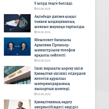
5 млрд теңге бөлінді
05.08.2026
Ақтөбеде далаға қоқыс
төккен медициналық
мекеме жауапқа тартылды
04.08.2026
Мемлекет басшысы
Армения Премьер-
министрімен телефон
арқылы сөйлесті
04.08.2026
Ішкі нарықты қорғау үшін
Қазақстан үшінші елдерден
келетін құрылыс
материалдарының
импортын шектеді
04.08.2026
Қазақстанның өңдеу
өнеркәсібіндегі өндіріс