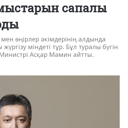
ұмыстарын сапалы
рды
мен өңірлер әкімдерінің алдында
жүргізу міндеті тұр. Бұл туралы бүгін
Министрі Асқар Мамин айтты.