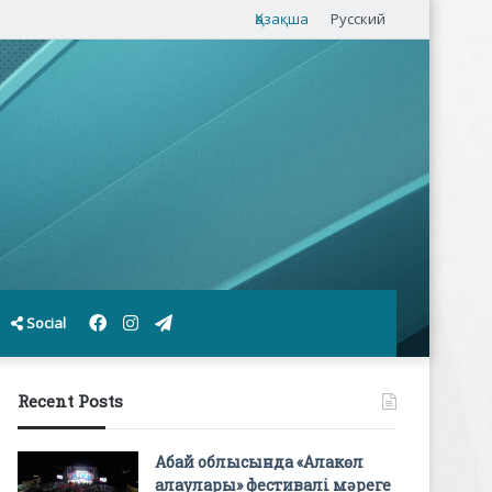
Қазақша
Русский
Facebook
Instagram
Telegram
Social
Recent Posts
Абай облысында «Алакөл
алаулары» фестивалі мәреге