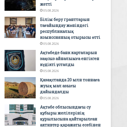
жетті
05.08.2026
Білім беру гранттарын
тағайындау жөніндегі
республикалық
комиссияның отырысы өтті
05.08.2026
Ақтөбеде банк карталарын
заңсыз айналымға енгізген
күдікті ұсталды
05.08.2026
Қазақстанда 20 млн тоннаға
жуық мал азығы
дайындалды
05.08.2026
Ақтөбе облысындағы су
құбыры желілерінің
құрылысына қайтарылған
активтер қаражаты есебінен