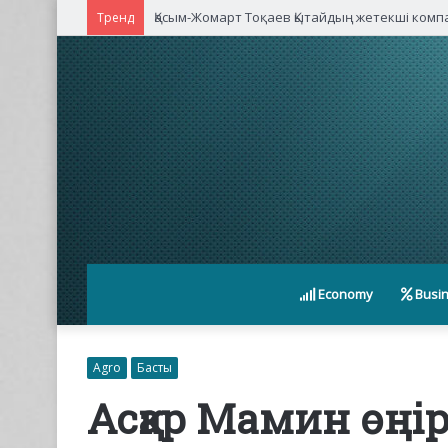
Қасым-Жомарт Тоқаев Қытайдың жетекші ком
Тренд
Economy
Busi
Agro
Басты
Асқар Мамин өңір