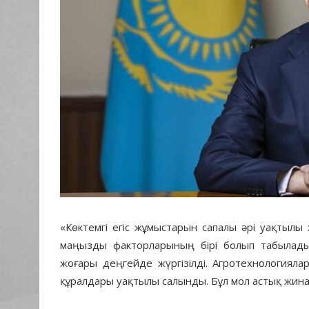
«Көктемгі егіс жұмыстарын сапалы әрі уақтылы ж
маңызды факторларының бірі болып табылады
жоғары деңгейде жүргізілді. Агротехнологияла
құралдары уақтылы салынды. Бұл мол астық жинауғ