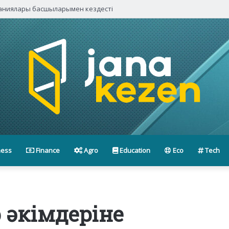
паниялары басшыларымен кездесті
ness
Finance
Agro
Education
Eco
Tech
 әкімдеріне