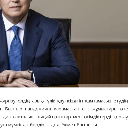
үргізу елдің азық-түлік қауіпсіздігін қамтамасыз етудің
. Былтыр пандемияға қарамастан егіс жұмыстары өте
р дәл сақталып, тыңайтқыштар мен өсімдіктерді қорғау
а мүмкіндік берді», – деді Үкімет басшысы.