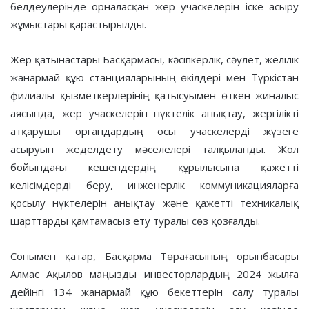
белдеулерінде орналасқан жер учаскелерін іске асыру
жұмыстары қарастырылды.
Жер қатынастары Басқармасы, кәсіпкерлік, сәулет, желілік
жанармай құю станцияларының өкілдері мен Түркістан
филиалы қызметкерлерінің қатысуымен өткен жиналыс
аясында, жер учаскелерін нүктелік анықтау, жергілікті
атқарушы органдардың осы учаскелерді жүзеге
асыруын жеделдету мәселелері талқыланды. Жол
бойындағы кешендердің құрылысына қажетті
келісімдерді беру, инженерлік коммуникацияларға
қосылу нүктелерін анықтау және қажетті техникалық
шарттарды қамтамасыз ету туралы сөз қозғалды.
Сонымен қатар, Басқарма Төрағасының орынбасары
Алмас Ақылов маңызды инвесторлардың 2024 жылға
дейінгі 134 жанармай құю бекеттерін салу туралы