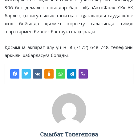
306 бос демалыс орындар бар. «ҚазАвтоЖол» ҰК» АҚ
барлық қызығушылық танытқан тұлғаларды сауда және
жол бойында қызмет көрсету саласында тиімді
шарттармен бизнес бастауға шақырады.
Қосымша ақпарат алу үшін 8 (7172) 648-748 телефоны
арқылы хабарласуға болады.
Сымбат Төлегенова