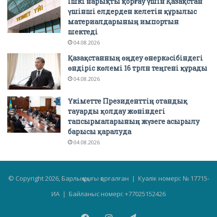
Ішкі нарықты қорғау үшін Қазақстан
үшінші елдерден келетін құрылыс
материалдарының импортын
шектеді
04.08.2026
Қазақстанның өңдеу өнеркәсібіндегі
өндіріс көлемі 16 трлн теңгені құрады
04.08.2026
Үкіметте Президенттің отандық
тауарды қолдау жөніндегі
тапсырмаларының жүзеге асырылу
барысы қаралуда
04.08.2026
© Copyright 2026, Барлық құқығы қорғалған | Куәлік номері: № 17715-
ИА | Байланыс номері: +77025152426