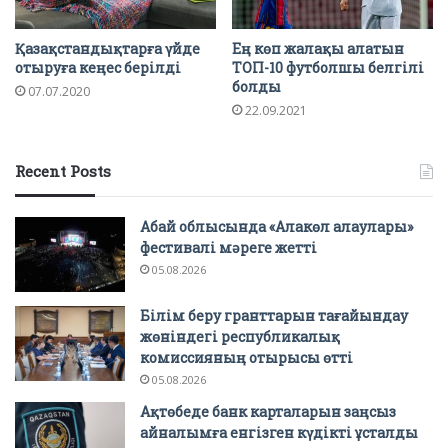
Қазақстандықтарға үйде
Ең көп жалақы алатын
отыруға кеңес берілді
ТОП-10 футболшы белгілі
болды
07.07.2020
22.09.2021
Recent Posts
Абай облысында «Алакөл алаулары»
фестивалі мәреге жетті
05.08.2026
Білім беру гранттарын тағайындау
жөніндегі республикалық
комиссияның отырысы өтті
05.08.2026
Ақтөбеде банк карталарын заңсыз
айналымға енгізген күдікті ұсталды