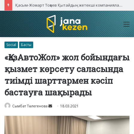
Қасым-Жомарт Тоқаев Қытайдың жетекші компаниялары басшыларымен кездесті
M
Social
Басты
«ҚазАвтоЖол» жол бойындағы
қызмет көрсету саласында
тиімді шарттармен кәсіп
бастауға шақырады
Send
Сымбат Төлегенова
18.03.2021
an
email