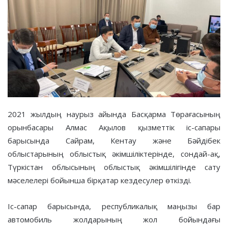
2021 жылдың наурыз айында Басқарма Төрағасының
орынбасары Алмас Ақылов қызметтік іс-сапары
барысында Сайрам, Кентау және Бәйдібек
облыстарының облыстық әкімшіліктерінде, сондай-ақ,
Түркістан облысының облыстық әкімшілігінде сату
мәселелері бойынша бірқатар кездесулер өткізді.
Іс-сапар барысында, республикалық маңызы бар
автомобиль жолдарының жол бойындағы