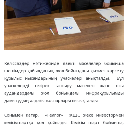
Келіссөздер нәтижесінде өзекті мәселелер бойынша
шешімдер қабылданып, жол бойындағы қызмет көрсету
құрылыс нысандарының учаскелері анықталды. Бұл
учаскелерді тезірек тапсыру мәселесі және осы
аудандардағы жол бойындағы инфрақұрылымды
дамытудың алдағы жоспарлары пысықталды.
Сонымен қатар, «Feanor» ЖШС жеке инвестормен
келісімшартқа қол қойылды. Келісім шарт бойынша,