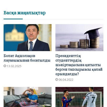
Басқа жаңалықтар
Болат Ақшолақов
Президенттің
лауазымынан босатылды
студенттердің
шәкіртақысына қатысты
13.02.2025
берген тапсырмасы қалай
орындалды?
06.04.2022