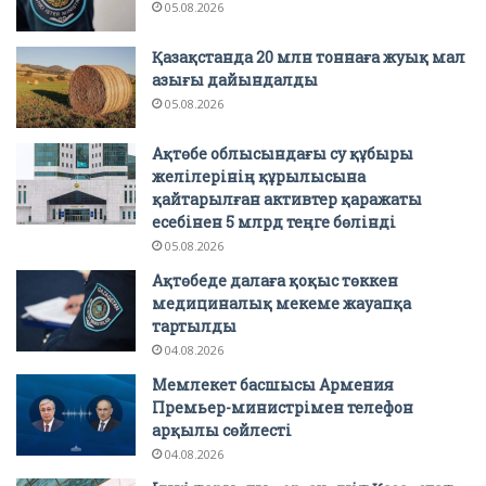
05.08.2026
Қазақстанда 20 млн тоннаға жуық мал
азығы дайындалды
05.08.2026
Ақтөбе облысындағы су құбыры
желілерінің құрылысына
қайтарылған активтер қаражаты
есебінен 5 млрд теңге бөлінді
05.08.2026
Ақтөбеде далаға қоқыс төккен
медициналық мекеме жауапқа
тартылды
04.08.2026
Мемлекет басшысы Армения
Премьер-министрімен телефон
арқылы сөйлесті
04.08.2026