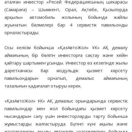
аталған инвестор «Ресей Федерациясының шекарасы
(Самараға) – Шымкент, Орал, Ақтөбе, Қызылорда
арқылы» автомобиль жолының бойында жайлы
жуынатын бөлмелері бар 4 сервистік павильонды
орналастырады.
Осы келісім бойынша «ҚазАвтоЖол» ҰК» АҚ демалу
аймағының бір бөлігін инвесторға сақтау және кейін
қайтару шартымен ұсынды. Инвестор өз кезегінде жылы
дәретханасы бар модульдік қызмет көрсету
павильондарын орнатып, демалыс аймағының
тазалығын қадағалап отыруы керек.
«ҚазАвтоЖол» ҰК» АҚ демалыс орындарында сервистік
павильондар мен жол бойындағы қызмет көрсету
нысандарын салу үшін инвесторларды тарту бойынша
жұмыстарды жалғастыруда. Бүгінгі күні ақылы және
жоспарланған ақылы автокөлік учаскелерінің бойында