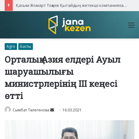
Қасым-Жомарт Тоқаев Қытайдың жетекші компаниялары басшыларымен кездесті
M
Agro
Басты
Орталық Азия елдері Ауыл
шаруашылығы
министрлерінің ІІІ кеңесі
өтті
Send
Сымбат Төлегенова
16.03.2021
an
email