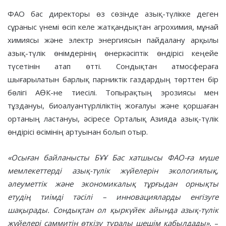
ФАО бас директоры өз сөзінде азық-түлікке деген
сұраныс үнемі өсіп келе жатқандықтан агрохимия, мұнай
химиясы және электр энергиясын пайдалану арқылы
азық-түлік өнімдерінің өнеркәсіптік өндірісі кеңейе
түсетінін атап өтті. Сондықтан атмосфераға
шығарылатын барлық парниктік газдардың төрттен бір
бөлігі АӨК-не тиесілі. Топырақтың эрозиясы мен
тұздануы, биоалуантүрліліктің жоғалуы және қоршаған
ортаның ластануы, әсіресе Орталық Азияда азық-түлік
өндірісі өсімінің артуынан болып отыр.
«Осыған байланысты БҰҰ Бас хатшысы ФАО-ға мүше
мемлекеттерді азық-түлік жүйелерін экологиялық,
әлеуметтік және экономикалық тұрғыдан орнықты
етудің тиімді тәсілі – инновацияларды енгізуге
шақырады.
Сондықтан ол қыркүйек айында азық-түлік
жүйелері саммитін өткізу туралы шешім қабылдады»
, –