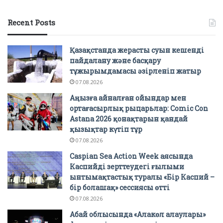
Recent Posts
Қазақстанда жерасты суын кешенді
пайдалану және басқару
тұжырымдамасы әзірленіп жатыр
07.08.2026
Аңызға айналған ойындар мен
ортағасырлық рыцарьлар: Comic Con
Astana 2026 қонақтарын қандай
қызықтар күтіп тұр
07.08.2026
Caspian Sea Action Week аясында
Каспийді зерттеудегі ғылыми
ынтымақтастық туралы «Бір Каспий –
бір болашақ» сессиясы өтті
07.08.2026
Абай облысында «Алакөл алаулары»