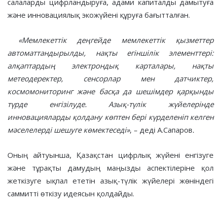
салаларды цифрландыруға, адами капиталды дамытуға
және инновациялық экожүйені құруға бағытталған.
«Мемлекеттік деңгейде мемлекеттік қызметтер
автоматтандырылды, нақты егіншілік элементтері:
алқаптардың электрондық карталары, нақты
метеодеректер, сенсорлар мен датчиктер,
космомониторинг және басқа да шешімдер қарқынды
түрде енгізілуде. Азық-түлік жүйелерінде
инновацияларды қолдану көптен бері күрделеніп келген
мәселелерді шешуге көмектеседі»
, – деді А.Сапаров
.
Оның айтуынша, Қазақстан цифрлық жүйені енгізуге
және тұрақты дамудың маңызды аспектілеріне қол
жеткізуге ықпал ететін азық-түлік жүйелері жөніндегі
саммитті өткізу идеясын қолдайды.