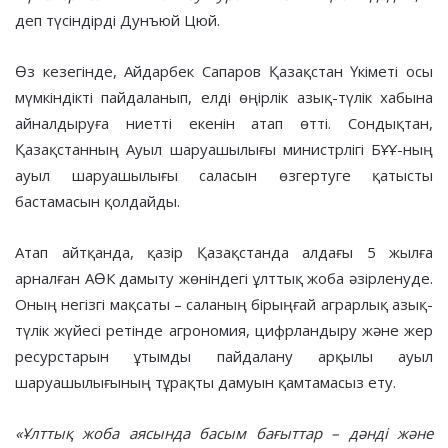
деп түсіндірді Дунъюй Цюй.
Өз кезегінде, Айдарбек Сапаров Қазақстан Үкіметі осы
мүмкіндікті пайдаланып, елді өңірлік азық-түлік хабына
айналдыруға ниетті екенін атап өтті. Сондықтан,
Қазақстанның Ауыл шаруашылығы министрлігі БҰҰ-ның
ауыл шаруашылығы саласын өзгертуге қатысты
бастамасын қолдайды.
Атап айтқанда, қазір Қазақстанда алдағы 5 жылға
арналған АӨК дамыту жөніндегі ұлттық жоба әзірленуде.
Оның негізгі мақсаты – саланың бірыңғай аграрлық азық-
түлік жүйесі ретінде агрономия, цифрландыру және жер
ресурстарын ұтымды пайдалану арқылы ауыл
шаруашылығының тұрақты дамуын қамтамасыз ету.
«Ұлттық жоба аясында басым бағыттар – дәнді және