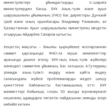
министрліктері ұйымдастырды. Іс-шараға
министрлерден басқа, БҰҰ Азық-түлік және ауыл
шаруашылығы ұйымының (FAO) бас директоры Дунъюй
Цюй және оның орынбасары Владимир Рахманин, ал
Қазақстаннан Ауыл шаруашылығы министрінің міндетін
атқарушы Айдарбек Сапаров қатысты.
Кеңестің мақсаты – биылғы қыркүйекке жоспарланған
саммит қарсаңында ФАО-ға мүше мемлекеттер
арасында диалог өткізу. БҰҰ-ның Азық-түлік жүйелері
жөніндегі саммитіне ұйымның Бас хатшысы А.Гутерриш
әлемдік азық-түлікті өндіру және қайта өңдеу
саласындағы жүйелі проблемаларды жедел шешу
қажеттігіне байланысты бастамашылық етті. БҰҰ
мәліметтері бойынша, соңғы 50 жылда агроөнеркәсіп
кешенінің адамдарға тигізетін пайдасынан зиянды әсері
көбейіп кеткен.