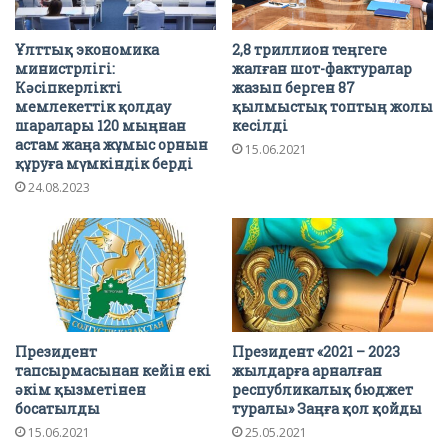
Ұлттық экономика
2,8 триллион теңгеге
министрлігі:
жалған шот-фактуралар
Кәсіпкерлікті
жазып берген 87
мемлекеттік қолдау
қылмыстық топтың жолы
шаралары 120 мыңнан
кесілді
астам жаңа жұмыс орнын
15.06.2021
құруға мүмкіндік берді
24.08.2023
Президент
Президент «2021 – 2023
тапсырмасынан кейін екі
жылдарға арналған
әкім қызметінен
республикалық бюджет
босатылды
туралы» Заңға қол қойды
15.06.2021
25.05.2021