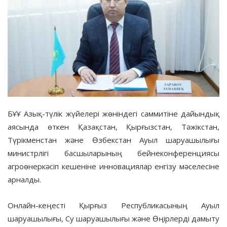
БҰҰ Азық-түлік жүйелері жөніндегі саммитіне дайындық
аясында өткен Қазақстан, Қырғызстан, Тәжікстан,
Түрікменстан және Өзбекстан Ауыл шаруашылығы
министрлігі басшыларының бейнеконференциясы
агроөнеркәсіп кешеніне инновациялар енгізу мәселесіне
арналды.
Онлайн-кеңесті Қырғыз Республикасының Ауыл
шаруашылығы, Су шаруашылығы және Өңірлерді дамыту