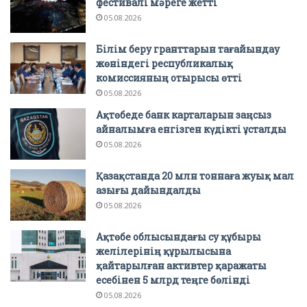
фестивалі мәреге жетті
05.08.2026
Білім беру гранттарын тағайындау
жөніндегі республикалық
комиссияның отырысы өтті
05.08.2026
Ақтөбеде банк карталарын заңсыз
айналымға енгізген күдікті ұсталды
05.08.2026
Қазақстанда 20 млн тоннаға жуық мал
азығы дайындалды
05.08.2026
Ақтөбе облысындағы су құбыры
желілерінің құрылысына
қайтарылған активтер қаражаты
есебінен 5 млрд теңге бөлінді
05.08.2026