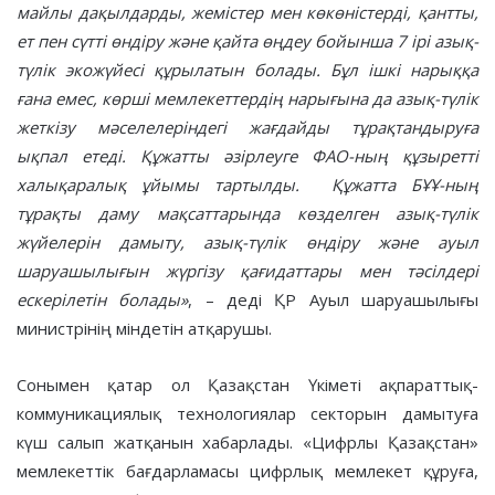
майлы дақылдарды, жемістер мен көкөністерді, қантты,
ет пен сүтті өндіру және қайта өңдеу бойынша 7 ірі азық-
түлік экожүйесі құрылатын болады.
Бұл ішкі нарыққа
ғана емес, көрші мемлекеттердің нарығына да азық-түлік
жеткізу мәселелеріндегі жағдайды тұрақтандыруға
ықпал етеді.
Құжатты әзірлеуге ФАО-ның құзыретті
халықаралық ұйымы тартылды. Құжатта БҰҰ-ның
тұрақты даму мақсаттарында көзделген азық-түлік
жүйелерін дамыту, азық-түлік өндіру және ауыл
шаруашылығын жүргізу қағидаттары мен тәсілдері
ескерілетін болады»
, – деді ҚР Ауыл шаруашылығы
министрінің міндетін атқарушы.
Сонымен қатар ол Қазақстан Үкіметі ақпараттық-
коммуникациялық технологиялар секторын дамытуға
күш салып жатқанын хабарлады. «Цифрлы Қазақстан»
мемлекеттік бағдарламасы цифрлық мемлекет құруға,