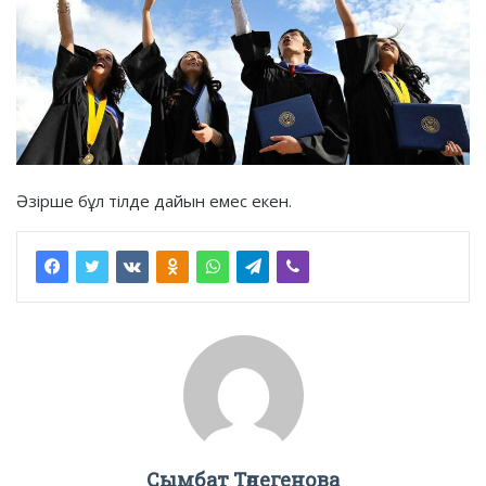
Әзірше бұл тілде дайын емес екен.
Сымбат Төлегенова