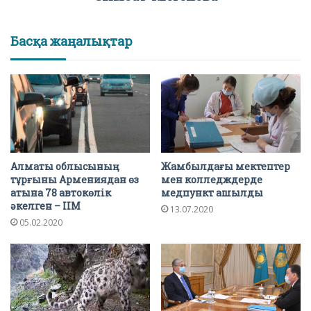
Басқа жаңалықтар
Алматы облысының
Жамбылдағы мектептер
тұрғыны Армениядан өз
мен колледждерде
атына 78 автокөлік
медпункт ашылды
әкелген – ІІМ
13.07.2020
05.02.2020