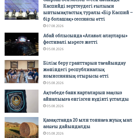
Каспийді зерттеудегі ғылыми
ынтымақтастық туралы «Бір Каспий –
бір болашақ» сессиясы өтті
07.08.2026
Абай облысында «Алакөл алаулары»
фестивалі мәреге жетті
05.08.2026
Білім беру гранттарын тағайындау
жөніндегі республикалық
комиссияның отырысы өтті
05.08.2026
Ақтөбеде банк карталарын заңсыз
айналымға енгізген күдікті ұсталды
05.08.2026
Қазақстанда 20 млн тоннаға жуық мал
азығы дайындалды
05.08.2026