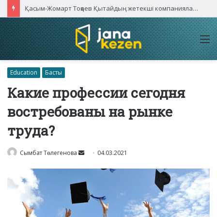
Қасым-Жомарт Тоқаев Қытайдың жетекші компаниялары басшыларымен кездесті
M
Education
Басты
Какие профессии сегодня
востребованы на рынке
труда?
Send
Сымбат Төлегенова
04.03.2021
an
email