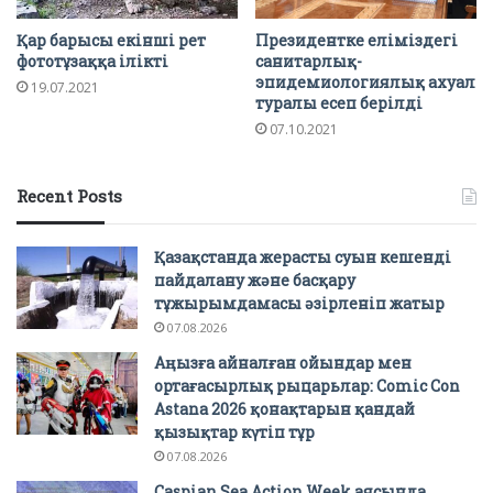
Қар барысы екінші рет
Президентке еліміздегі
фототұзаққа ілікті
санитарлық-
эпидемиологиялық ахуал
19.07.2021
туралы есеп берілді
07.10.2021
Recent Posts
Қазақстанда жерасты суын кешенді
пайдалану және басқару
тұжырымдамасы әзірленіп жатыр
07.08.2026
Аңызға айналған ойындар мен
ортағасырлық рыцарьлар: Comic Con
Astana 2026 қонақтарын қандай
қызықтар күтіп тұр
07.08.2026
Caspian Sea Action Week аясында