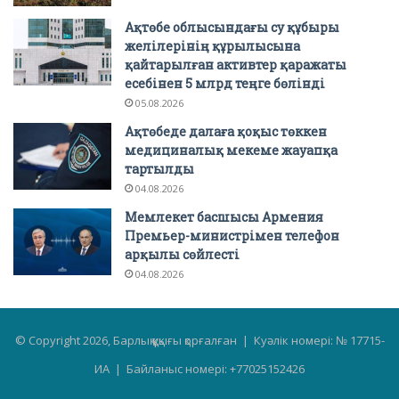
Ақтөбе облысындағы су құбыры
желілерінің құрылысына
қайтарылған активтер қаражаты
есебінен 5 млрд теңге бөлінді
05.08.2026
Ақтөбеде далаға қоқыс төккен
медициналық мекеме жауапқа
тартылды
04.08.2026
Мемлекет басшысы Армения
Премьер-министрімен телефон
арқылы сөйлесті
04.08.2026
© Copyright 2026, Барлық құқығы қорғалған | Куәлік номері: № 17715-
ИА | Байланыс номері: +77025152426