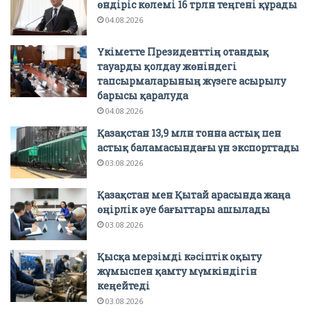
өндіріс көлемі 16 трлн теңгені құрады
04.08.2026
Үкіметте Президенттің отандық
тауарды қолдау жөніндегі
тапсырмаларының жүзеге асырылу
барысы қаралуда
04.08.2026
Қазақстан 13,9 млн тонна астық пен
астық баламасындағы ұн экспорттады
03.08.2026
Қазақстан мен Қытай арасында жаңа
өңірлік әуе бағыттары ашылады
03.08.2026
Қысқа мерзімді кәсіптік оқыту
жұмыспен қамту мүмкіндігін
кеңейтеді
03.08.2026