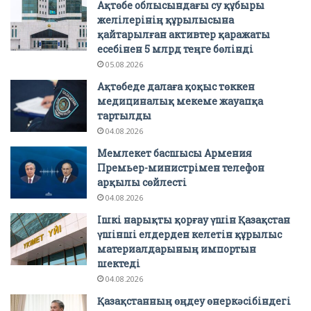
Ақтөбе облысындағы су құбыры
желілерінің құрылысына
қайтарылған активтер қаражаты
есебінен 5 млрд теңге бөлінді
05.08.2026
Ақтөбеде далаға қоқыс төккен
медициналық мекеме жауапқа
тартылды
04.08.2026
Мемлекет басшысы Армения
Премьер-министрімен телефон
арқылы сөйлесті
04.08.2026
Ішкі нарықты қорғау үшін Қазақстан
үшінші елдерден келетін құрылыс
материалдарының импортын
шектеді
04.08.2026
Қазақстанның өңдеу өнеркәсібіндегі