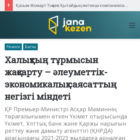
Қасым-Жомарт Тоқаев Қытайдың жетекші компаниялары басшыларымен кездесті
M
Finance
Басты
Халықтың тұрмысын
жақсарту – әлеуметтік-
экономикалық саясаттың
негізгі міндеті
ҚР Премьер-Министрі Асқар Маминнің
төрағалығымен өткен Үкімет отырысында
Үкімет, Ұлттық банк және Қаржы нарығын
реттеу және дамыту агенттігі (ҚНРДА)
арасындағы 2021-2023 жылдарға арналған