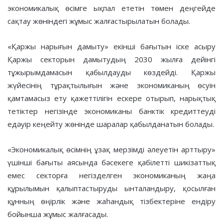
экономикалық өсімге ықпал ететін төмен деңгейде
сақтау жөніндегі жұмыс жалғастырылатын болады.
«Қаржы нарығын дамыту» екінші бағытын іске асыру
Қаржы секторын дамытудың 2030 жылға дейінгі
тұжырымдамасын қабылдауды көздейді. Қаржы
жүйесінің тұрақтылығын және экономиканың өсуін
қамтамасыз ету қажеттілігін ескере отырып, нарықтық
тетіктер негізінде экономиканы банктік кредиттеуді
едәуір кеңейту жөнінде шаралар қабылданатын болады.
«Экономикалық өсімнің ұзақ мерзімді әлеуетін арттыру»
үшінші бағыты аясында бәсекеге қабілетті шикізаттық
емес секторға негізделген экономиканың жаңа
құрылымын қалыптастыруды ынталандыру, қосылған
құнның өңірлік және жаһандық тізбектеріне ендіру
бойынша жұмыс жалғасады.