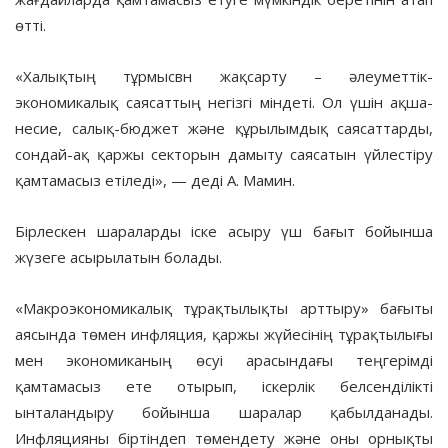
өтті.
«Халықтың тұрмысвн жақсарту – әлеуметтік-
экономикалық саясаттың негізгі міндеті. Ол үшін ақша-
несие, салық-бюджет және құрылымдық саясаттарды,
сондай-ақ қаржы секторын дамыту саясатын үйлестіру
қамтамасыз етіледі», — деді А. Мамин.
Бірлескен шараларды іске асыру үш бағыт бойынша
жүзеге асырылатын болады.
«Макроэкономикалық тұрақтылықты арттыру» бағыты
аясында төмен инфляция, қаржы жүйесінің тұрақтылығы
мен экономиканың өсуі арасындағы теңгерімді
қамтамасыз ете отырып, іскерлік белсенділікті
ынталандыру бойынша шаралар қабылданады.
Инфляцияны біртіндеп төмендету және оны орнықты