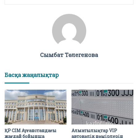
Сымбат Төлегенова
Басқа жаңалықтар
ҚР СІМ Ауғанстандағы
Алматылықтар VIP
жағдай бойынша
автокөлік нөмірлерін