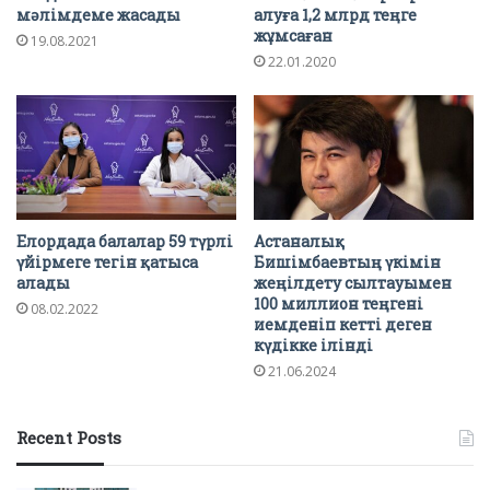
мәлімдеме жасады
алуға 1,2 млрд теңге
жұмсаған
19.08.2021
22.01.2020
Елордада балалар 59 түрлі
Астаналық
үйірмеге тегін қатыса
Бишімбаевтың үкімін
алады
жеңілдету сылтауымен
100 миллион теңгені
08.02.2022
иемденіп кетті деген
күдікке ілінді
21.06.2024
Recent Posts