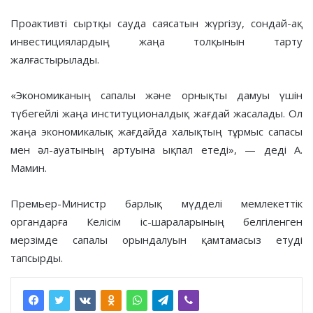
Проактивті сыртқы сауда саясатын жүргізу, сондай-ақ
инвестициялардың жаңа толқынын тарту
жалғастырылады.
«Экономиканың сапалы және орнықты дамуы үшін
түбегейлі жаңа институционалдық жағдай жасалады. Ол
жаңа экономикалық жағдайда халықтың тұрмыс сапасы
мен әл-ауатының артуына ықпал етеді», — деді А.
Мамин.
Премьер-Министр барлық мүдделі мемлекеттік
органдарға Келісім іс-шараларының белгіленген
мерзімде сапалы орындалуын қамтамасыз етуді
тапсырды.