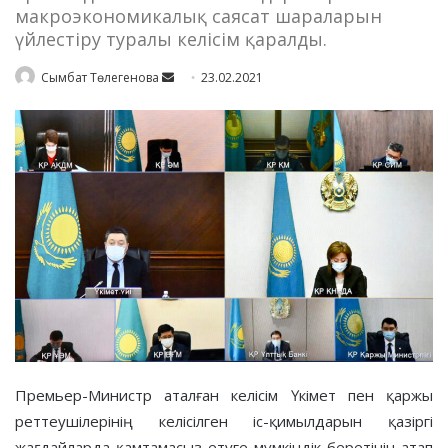
макроэкономикалық саясат шараларын
үйлестіру туралы келісім қаралды.
Send
Сымбат Төлегенова
23.02.2021
an
email
Премьер-Министр аталған келісім Үкімет пен қаржы
реттеушілерінің келісілген іс-қимылдарын қазіргі
жағдайларда қамтамасыз етуге мүмкіндік беретінін атап