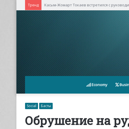
Касым-Жомарт Токаев встретился с руковод
Тренд
Economy
Busi
Social
Басты
Обрушение на ру