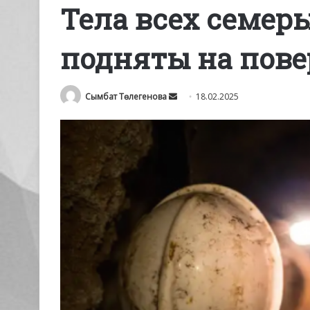
Тела всех семер
подняты на пове
Send
Сымбат Төлегенова
18.02.2025
an
email