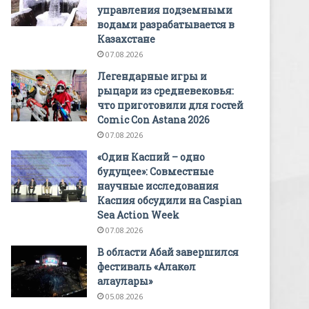
управления подземными
водами разрабатывается в
Казахстане
07.08.2026
Легендарные игры и
рыцари из средневековья:
что приготовили для гостей
Comic Con Astana 2026
07.08.2026
«Один Каспий – одно
будущее»: Совместные
научные исследования
Каспия обсудили на Caspian
Sea Action Week
07.08.2026
В области Абай завершился
фестиваль «Алакөл
алаулары»
05.08.2026