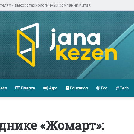
ителями высокотехнологичных компаний Китая
ness
Finance
Agro
Education
Eco
Tech
днике «Жомарт»: