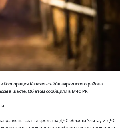
 «Корпорация Казахмыс» Жанааркинского района
ссы в шахте. Об этом сообщили в МЧС РК.
ты.
аправлены силы и средства ДЧС области Ұлытау и ДЧС
ческие расчеты, медицинские работки Центра медицины