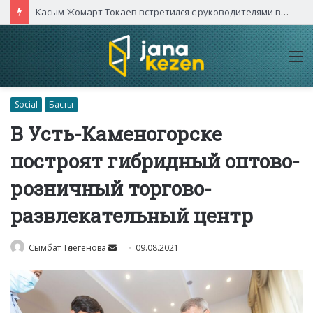
Касым-Жомарт Токаев встретился с руководителями высокотехнологичных компаний Китая
M
Social
Басты
В Усть-Каменогорске
построят гибридный оптово-
розничный торгово-
развлекательный центр
Send
Сымбат Төлегенова
09.08.2021
an
email