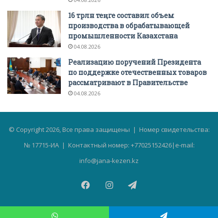
16 трлн теңге составил объем
производства в обрабатывающей
промышленности Казахстана
04.08.2026
Реализацию поручений Президента
по поддержке отечественных товаров
рассматривают в Правительстве
04.08.2026
© Copyright 2026, Все права защищены | Номер свидетельства:
№ 17715-ИА | Контактный номер: +77025152426|e-mail:
info@jana-kezen.kz
Facebook
Instagram
Telegram