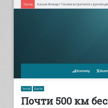
Касым-Жомарт Токаев встретился с руковод
Тренд
Economy
Busi
Social
Басты
Почти 500 км бе