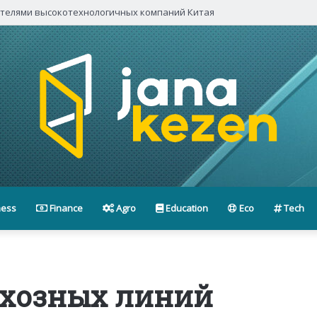
ителями высокотехнологичных компаний Китая
ness
Finance
Agro
Education
Eco
Tech
схозных линий