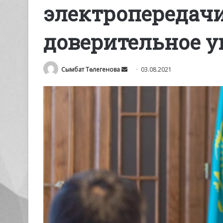
электропередачи
доверительное у
Send
Сымбат Төлегенова
03.08.2021
an
email