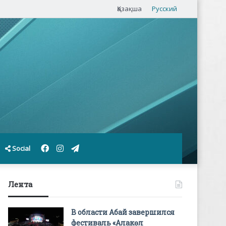
Қазақша
Русский
Facebook
Instagram
Telegram
Social
Лента
В области Абай завершился
фестиваль «Алакөл