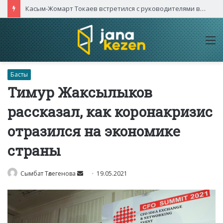
Касым-Жомарт Токаев встретился с руководителями высокотехнологичных компаний Китая
M
Басты
Тимур Жаксылыков
рассказал, как коронакризис
отразился на экономике
страны
Send
Сымбат Төлегенова
19.05.2021
an
email